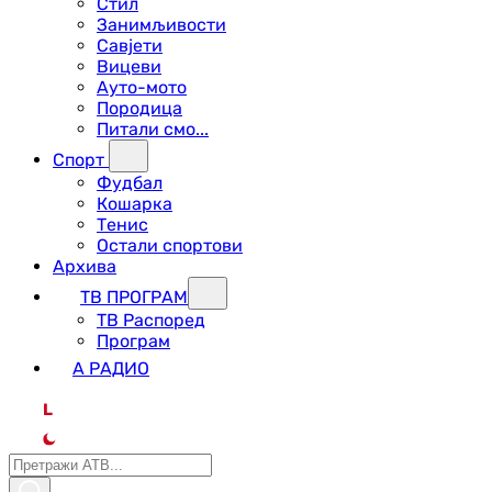
Стил
Занимљивости
Савјети
Вицеви
Ауто-мото
Породица
Питали смо...
Спорт
Фудбал
Кошарка
Тенис
Остали спортови
Архива
ТВ ПРОГРАМ
ТВ Распоред
Програм
А РАДИО
L