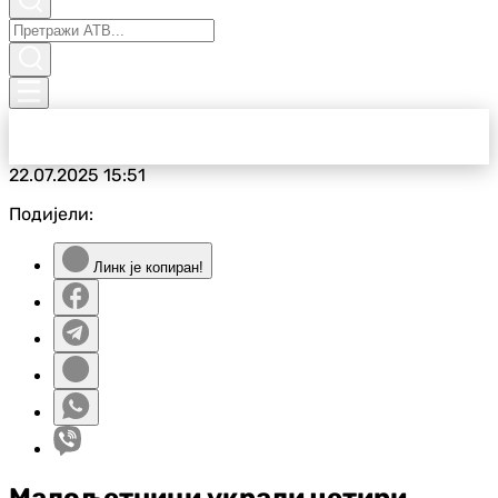
22.07.2025
15:51
Подијели:
Линк је копиран!
Малољетници украли четири