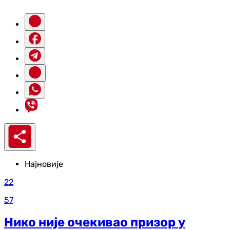
Најновије
22
57
Нико није очекивао призор у