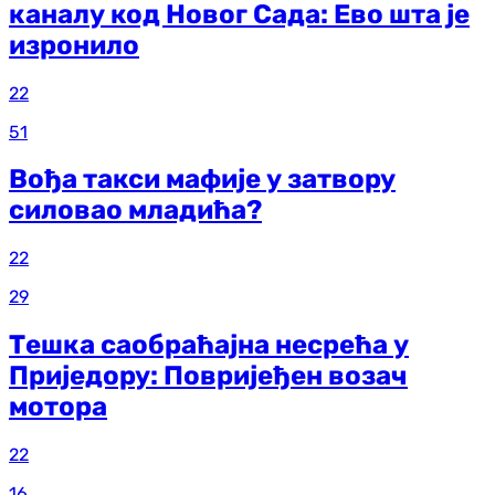
каналу код Новог Сада: Ево шта је
изронило
22
51
Вођа такси мафије у затвору
силовао младића?
22
29
Тешка саобраћајна несрећа у
Приједору: Повријеђен возач
мотора
22
16