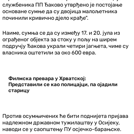
службеника ПП Ђаково утврђено је постојање
основане сумње да су двојица малољетника
починили кривично дјело крађе".
Наиме, сумња се да су између 17. и 20. јула из
ограђеног објекта за стоку у пољу на ширем
подручју Ђакова украли четири јагњета, чиме су
власника оштетили за око 600 евра.
Филмска превара у Хрватској:
Представили се као полицајци, па ојадили
старицу
Против осумњичених ће бити поднијета пријава
надлежном државном тужилаштву у Осијеку,
наводи се у саопштењу ПУ осјечко-барањске.