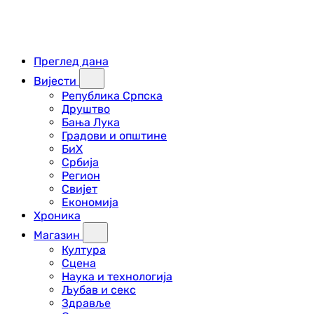
Преглед дана
Вијести
Република Српска
Друштво
Бања Лука
Градови и општине
БиХ
Србија
Регион
Свијет
Економија
Хроника
Магазин
Култура
Сцена
Наука и технологија
Љубав и секс
Здравље