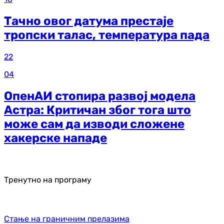
Тачно овог датума престаје
тропски талас, температура пада
22
04
ОпенАИ стопира развој модела
Астра: Критичан због тога што
може сам да изводи сложене
хакерске нападе
Тренутно на програму
Стање на граничним прелазима