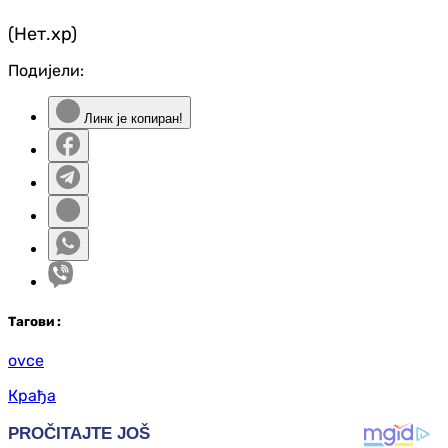
(Нет.хр)
Подијели:
Линк је копиран!
Таг
ови
:
ovce
Крађа