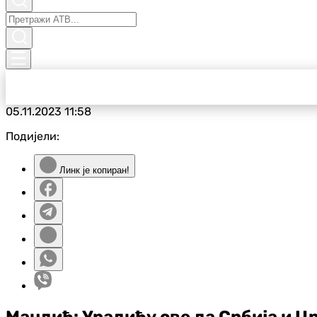
05.11.2023
11:58
Подијели:
Линк је копиран!
Мандић: Урадићу све да Србија и Ц