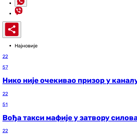
Најновије
22
57
Нико није очекивао призор у каналу
22
51
Вођа такси мафије у затвору силов
22