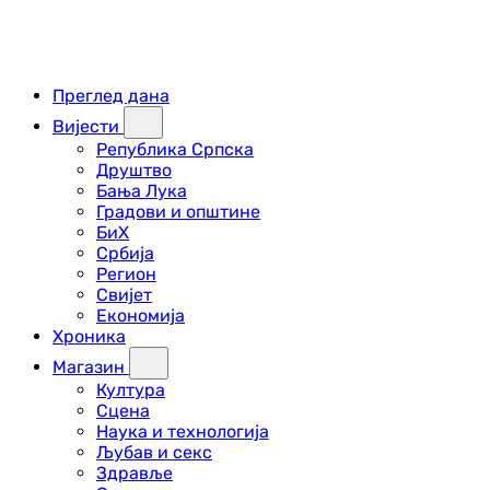
Преглед дана
Вијести
Република Српска
Друштво
Бања Лука
Градови и општине
БиХ
Србија
Регион
Свијет
Економија
Хроника
Магазин
Култура
Сцена
Наука и технологија
Љубав и секс
Здравље