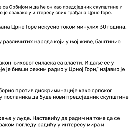
 са Србијом и да ће он као предсједник скупштине и
 је свакако у интересу свих грађана Црне Горе.
ађана Црне Горе искусио током минулих 30 година.
у различитих народа који у њој живе, баштинио
акон њиховог силаска са власти. И даље се у
је бивши режим радио у Црној Гори," изјавио је
м, борио против дискриминације како српског
ољу посланика да буде нови предсједник скупштине
ења у људе. Наставићу да радим на томе да се
сваком погледу радићу у интересу мира и