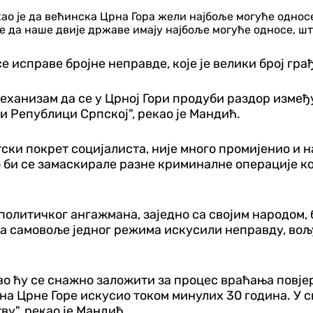
о је да већинска Црна Гора жели најбоље могуће односе
 да наше двије државе имају најбоље могуће односе, што
се исправе бројне неправде, које је велики број гр
механизам да се у Црној Гори продуби раздор измеђ
и Републици Српској", рекао је Мандић.
тски покрет социјалиста, није много промијенио и н
и се замаскирале разне криминалне операције које 
ог политичког ангажмана, заједно са својим народо
дина самовоље једног режима искусили неправду, в
о ћу се снажно заложити за процес враћања повјер
ана Црне Горе искусио током минулих 30 година. У 
у", рекао је Мандић.