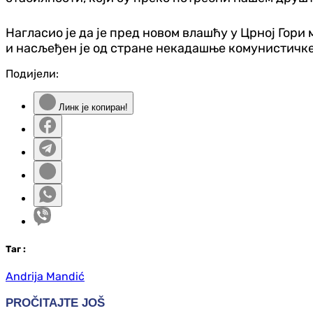
Нагласио је да је пред новом влашћу у Црној Гори 
и насљеђен је од стране некадашње комунистичке 
Подијели:
Линк је копиран!
Таг
:
Andrija Mandić