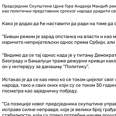
Предсједник Скупштине Црне Горе Андрија Мандић река
као политички представник српског народа урадити све
Како је додао да ће наставити да ради на томе да 
"Бивши режим је зарад опстанка на власти и као 
изричито непријатељски однос према Србији, али 
"Видимо да се тај однос када је у питању Демокра
Београду и Бањалуци траже дежурни кривци како б
он у интервјуу за данашњу "Политику".
Истакао је да се као неко ко се током цијелог св
народа, тако и свих оних који су се током 30 го
посматра као заједничку побједу.
"Са позиције новог предсједника скупштине управ
исправе силне неправде, које је велики број грађ
стабилности, који су преко потребни нашем друштв