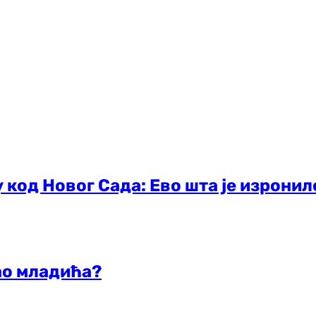
 код Новог Сада: Ево шта је изронил
ао младића?