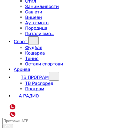
Стил
Занимљивости
Савјети
Вицеви
Ауто-мото
Породица
Питали смо...
Спорт
Фудбал
Кошарка
Тенис
Остали спортови
Архива
ТВ ПРОГРАМ
ТВ Распоред
Програм
А РАДИО
L