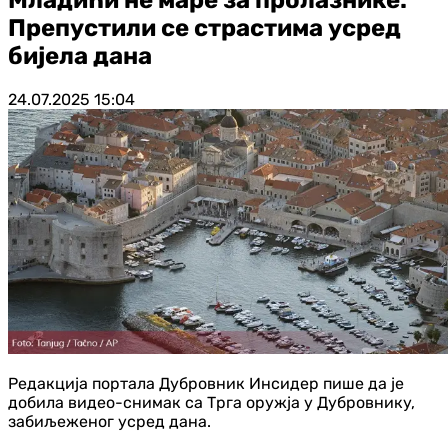
Препустили се страстима усред
бијела дана
24.07.2025
15:04
Редакција портала Дубровник Инсидер пише да је
добила видео-снимак са Трга оружја у Дубровнику,
забиљеженог усред дана.