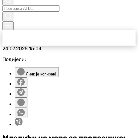
24.07.2025
15:04
Подијели:
Линк је копиран!
Младићи не маре за пролазнике: