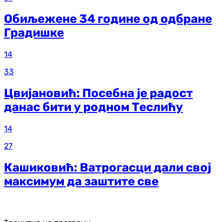
Обиљежене 34 године од одбране
Градишке
14
33
Цвијановић: Посебна је радост
данас бити у родном Теслићу
14
27
Кашиковић: Ватрогасци дали свој
максимум да заштите све