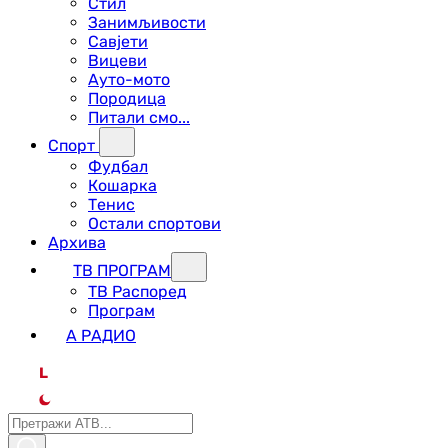
Стил
Занимљивости
Савјети
Вицеви
Ауто-мото
Породица
Питали смо...
Спорт
Фудбал
Кошарка
Тенис
Остали спортови
Архива
ТВ ПРОГРАМ
ТВ Распоред
Програм
А РАДИО
L