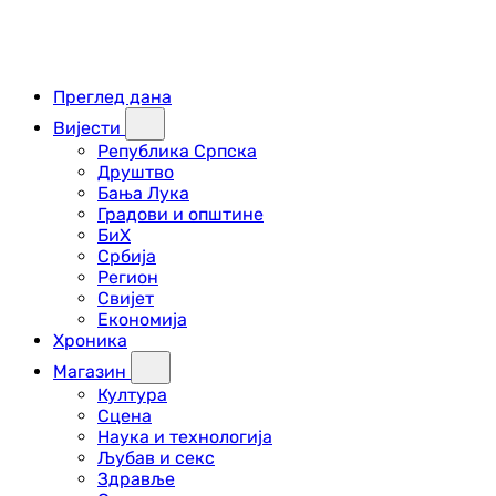
Преглед дана
Вијести
Република Српска
Друштво
Бања Лука
Градови и општине
БиХ
Србија
Регион
Свијет
Економија
Хроника
Магазин
Култура
Сцена
Наука и технологија
Љубав и секс
Здравље