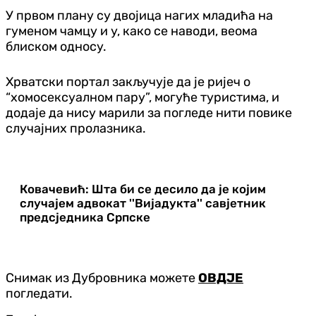
У првом плану су двојица нагих младића на
гуменом чамцу и у, како се наводи, веома
блиском односу.
Хрватски портал закључује да је ријеч о
“хомосексуалном пару”, могуће туристима, и
додаје да нису марили за погледе нити повике
случајних пролазника.
Ковачевић: Шта би се десило да је којим
случајем адвокат ''Вијадукта'' савјетник
предсједника Српске
Снимак из Дубровника можете
ОВДЈЕ
погледати.