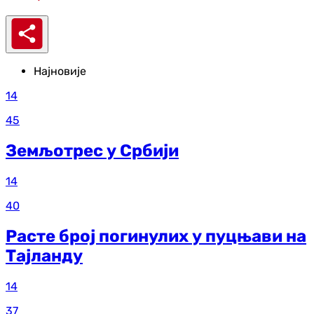
Најновије
14
45
Земљотрес у Србији
14
40
Расте број погинулих у пуцњави на
Тајланду
14
37