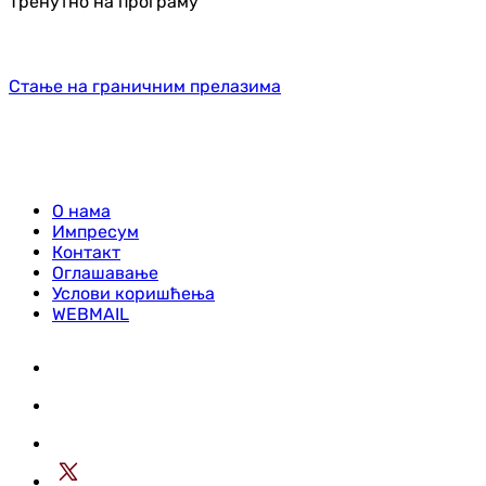
Тренутно на програму
Стање на граничним прелазима
О нама
Импресум
Контакт
Оглашавање
Услови коришћења
WEBMAIL