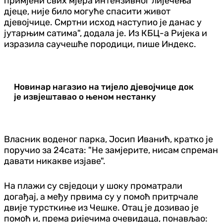
примјени свих мјера интензивног лијечења
дјеце, није било могуће спасити живот
дјевојчице. Смртни исход наступио је данас у
јутарњим сатима", додала је. Из КБЦ-а Ријека и
изразила саучешће породици, пише Индекс.
Новинар нагазио на тијело дјевојчице док
је извјештавао о њеном нестанку
Власник воденог парка, Јосип Иванић, кратко је
поручио за 24сата: "Не замјерите, нисам спреман
давати никакве изјаве".
На плажи су свједоци у шоку проматрали
догађај, а међу првима су у помоћ притрчале
двије турсткиње из Чешке. Отац је дозивао је
помоћ и, према ријечима очевидаца, понављао: