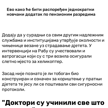
Ево како ће бити распоређен једнократни
новчани додатак по пензионим разредима
Додају да у сурадњи са свим другим надлежним
службама и институцијама утврђује околности и
чињенице везане уз страдавање дјетета. У
интервенцији на Рабу су учествовали и
ватрогасци који су с три возила осигурали
слетно мјесто за хеликоптер.
Засад није познато је ли тобоган био
конструиран и означен за кориштење у пратњи
дјетета те јесу ли се поштивали сви сигурносни
протоколи.
"Доктори су учинили све што