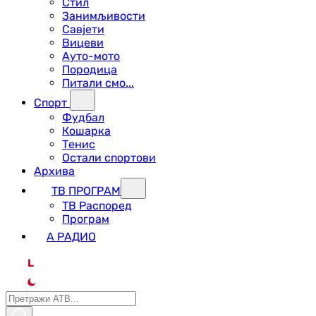
Стил
Занимљивости
Савјети
Вицеви
Ауто-мото
Породица
Питали смо...
Спорт
Фудбал
Кошарка
Тенис
Остали спортови
Архива
ТВ ПРОГРАМ
ТВ Распоред
Програм
А РАДИО
L