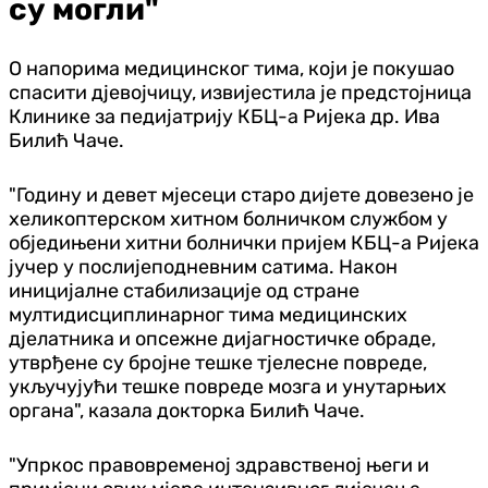
су могли"
О напорима медицинског тима, који је покушао
спасити дјевојчицу, извијестила је предстојница
Клинике за педијатрију КБЦ-а Ријека др. Ива
Билић Чаче.
"Годину и девет мјесеци старо дијете довезено је
хеликоптерском хитном болничком службом у
обједињени хитни болнички пријем КБЦ-а Ријека
јучер у послијеподневним сатима. Након
иницијалне стабилизације од стране
мултидисциплинарног тима медицинских
дјелатника и опсежне дијагностичке обраде,
утврђене су бројне тешке тјелесне повреде,
укључујући тешке повреде мозга и унутарњих
органа", казала докторка Билић Чаче.
"Упркос правовременој здравственој његи и