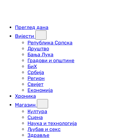
Преглед дана
Вијести
Република Српска
Друштво
Бања Лука
Градови и општине
БиХ
Србија
Регион
Свијет
Економија
Хроника
Магазин
Култура
Сцена
Наука и технологија
Љубав и секс
Здравље