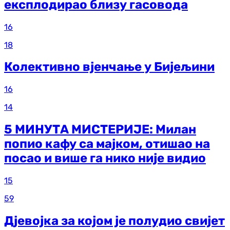
експлодирао близу гасовода
16
18
Колективно вјенчање у Бијељини
16
14
5 МИНУТА МИСТЕРИЈЕ: Милан
попио кафу са мајком, отишао на
посао и више га нико није видио
15
59
Дјевојка за којом је полудио свијет