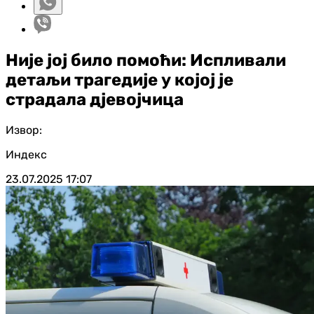
Није јој било помоћи: Испливали
детаљи трагедије у којој је
страдала дјевојчица
Извор:
Индекс
23.07.2025
17:07