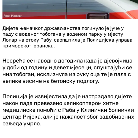
Дијете њемачког држављанства погинуло је јуче у
паду с воденог тобогана у воденом парку у мјесту
Лопар на отоку Рабу, саопштила је Полицијска управа
приморско-горанска.
Несрећа се наводно догодила када је дјевојчица
у доби од годину и девет мјесеци, спуштајући се
низ тобоган, исклизнула из руку оца те је пала с
велике висине на бетонску подлогу.
Полиција је извијестила да је настрадало дијете
након пада превезено хеликоптером хитне
медицинске помоћи с Раба у Клинички болнички
центар Ријека, али је нажалост због задобивених
озљеда умрло.