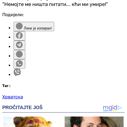
"Немојте ме ништа питати... кћи ми умире!"
Подијели:
Линк је копиран!
Таг
:
Хрватска