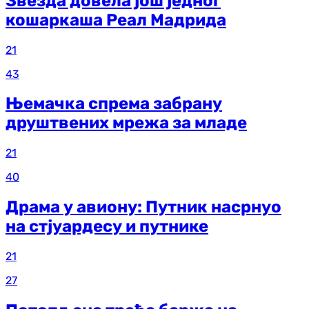
Звезда довела још једног
кошаркаша Реал Мадрида
21
43
Њемачка спрема забрану
друштвених мрежа за младе
21
40
Драма у авиону: Путник насрнуо
на стјуардесу и путнике
21
27