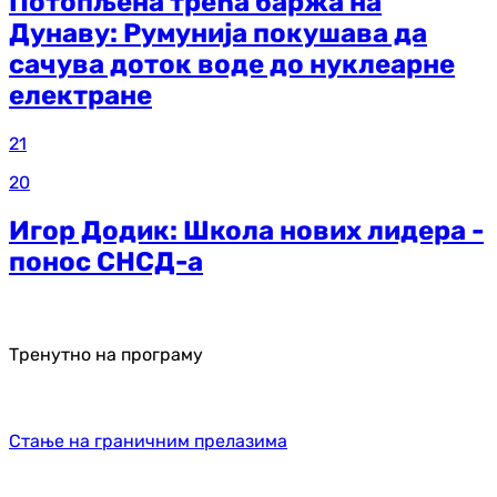
Потопљена трећа баржа на
Дунаву: Румунија покушава да
сачува доток воде до нуклеарне
електране
21
20
Игор Додик: Школа нових лидера -
понос СНСД-а
Тренутно на програму
Стање на граничним прелазима