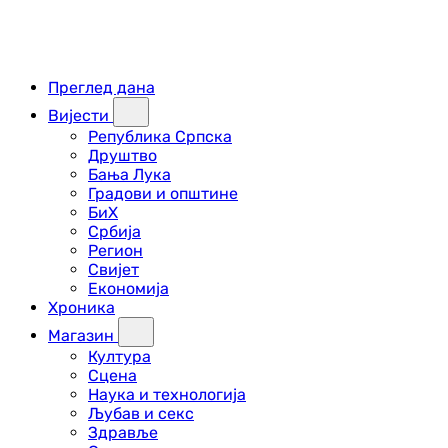
Преглед дана
Вијести
Република Српска
Друштво
Бања Лука
Градови и општине
БиХ
Србија
Регион
Свијет
Економија
Хроника
Магазин
Култура
Сцена
Наука и технологија
Љубав и секс
Здравље