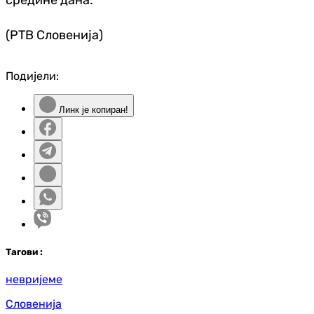
(РТВ Словенија)
Подијели:
Линк је копиран!
Таг
ови
:
невријеме
Словенија