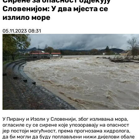
Словенијом: У два мјеста се
излило море
05.11.2023
08:31
У Пирану и Изоли у Словенији, због изливања мора,
огласиле су се сирене које упозоравају на опасност
јер постоји могућност, према прогнозама хидролога,
да би могли да буду поплављени нижи дијелови обале