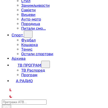
Стил
Занимљивости
Савјети
Вицеви
Ауто-мото
Породица
Питали смо...
Спорт
Фудбал
Кошарка
Тенис
Остали спортови
Архива
ТВ ПРОГРАМ
ТВ Распоред
Програм
А РАДИО
L