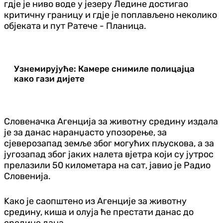
гдје је ниво воде у језеру Ледине достигао
критичну границу и гдје је поплављено неколико
објеката и пут Ратече - Планица.
Узнемирујуће: Камере снимиле полицајца
како гази дијете
Словеначка Агенција за животну средину издала
је за данас наранџасто упозорење, за
сјеверозапад земље због могућих пљускова, а за
југозапад због јаких налета вјетра који су јутрос
прелазили 50 километара на сат, јавио је Радио
Словенија.
Kако је саопштено из Агенције за животну
средину, киша и олуја ће престати данас до
средине дана.