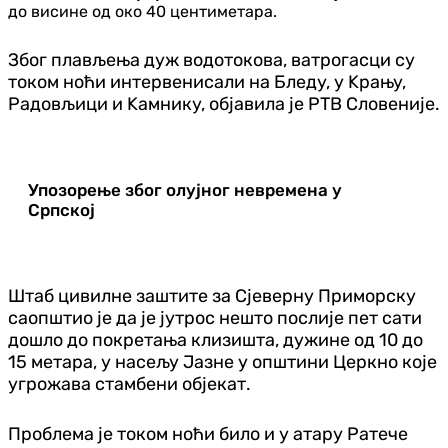
до висине од око 40 центиметара.
Због плављења дуж водотокова, ватрогасци су
током ноћи интервенисали на Бледу, у Kрању,
Радовљици и Kамнику, објавила је РТВ Словеније.
Упозорење због олујног невремена у
Српској
Штаб цивилне заштите за Сјеверну Приморску
саопштио је да је јутрос нешто послије пет сати
дошло до покретања клизишта, дужине од 10 до
15 метара, у насељу Јазне у општини Церкно које
угрожава стамбени објекат.
Проблема је током ноћи било и у атару Ратече