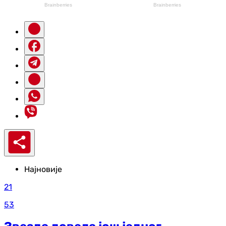
Најновије
21
53