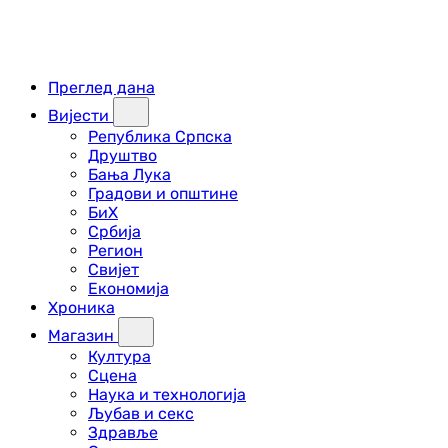
Преглед дана
Вијести
Република Српска
Друштво
Бања Лука
Градови и општине
БиХ
Србија
Регион
Свијет
Економија
Хроника
Магазин
Култура
Сцена
Наука и технологија
Љубав и секс
Здравље