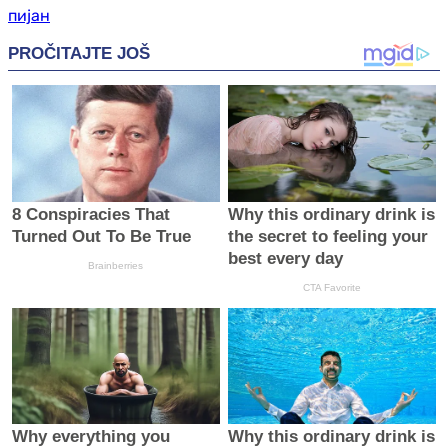
пијан