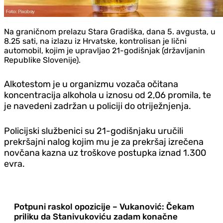
​Na graničnom prelazu Stara Gradiška, dana 5. avgusta, u
8.25 sati, na izlazu iz Hrvatske, kontrolisan je lični
automobil, kojim je upravljao 21-godišnjak (državljanin
Republike Slovenije).
Alkotestom je u organizmu vozača očitana
koncentracija alkohola u iznosu od 2,06 promila, te
je navedeni zadržan u policiji do otriježnjenja.
Policijski službenici su 21-godišnjaku uručili
prekršajni nalog kojim mu je za prekršaj izrečena
novčana kazna uz troškove postupka iznad 1.300
evra.
Potpuni raskol opozicije – Vukanović: Čekam
priliku da Stanivukoviću zadam konačne