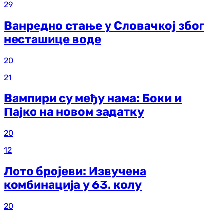
29
Ванредно стање у Словачкој због
несташице воде
20
21
Вампири су међу нама: Боки и
Пајко на новом задатку
20
12
Лото бројеви: Извучена
комбинација у 63. колу
20