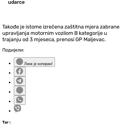
udarce
Takođe je istome izrečena zaštitna mjera zabrane
upravljanja motornim vozilom B kategorije u
trajanju od 3 mjeseca, prenosi GP Maljevac.
Подијели:
Линк је копиран!
Таг
: