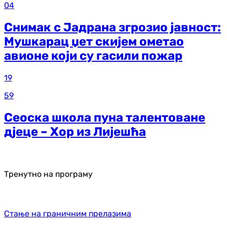
04
Снимак с Јадрана згрозио јавност:
Мушкарац џет скијем ометао
авионе који су гасили пожар
19
59
Сеоска школа пуна талентоване
дјеце – Хор из Лијешћа
Тренутно на програму
Стање на граничним прелазима