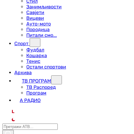
Стил
Занимљивости
Савјети
Вицеви
Ауто-мото
Породица
Питали смо...
Спорт
Фудбал
Кошарка
Тенис
Остали спортови
Архива
ТВ ПРОГРАМ
ТВ Распоред
Програм
А РАДИО
L