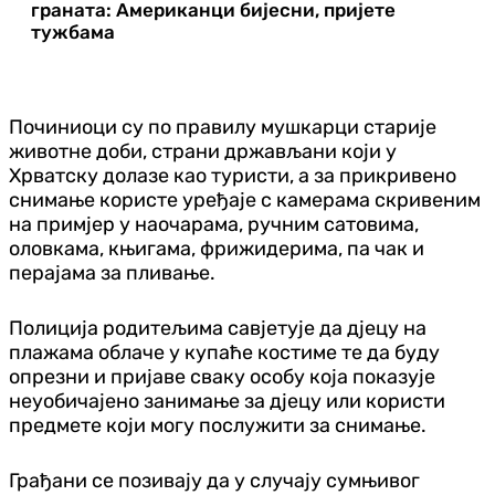
граната: Американци бијесни, пријете
тужбама
Починиоци су по правилу мушкарци старије
животне доби, страни држављани који у
Хрватску долазе као туристи, а за прикривено
снимање користе уређаје с камерама скривеним
на примјер у наочарама, ручним сатовима,
оловкама, књигама, фрижидерима, па чак и
перајама за пливање.
Полиција родитељима савјетује да дјецу на
плажама облаче у купаће костиме те да буду
опрезни и пријаве сваку особу која показује
неуобичајено занимање за дјецу или користи
предмете који могу послужити за снимање.
Грађани се позивају да у случају сумњивог