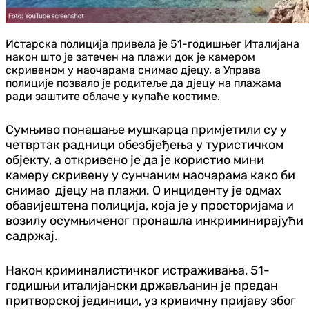
Истарска полиција привела је 51-годишњег Италијана
након што је затечен на плажи док је камером
скривеном у наочарама снимао дјецу, а Управа
полиције позвало је родитеље да дјецу на плажама
ради заштите облаче у купаће костиме.
Сумњиво понашање мушкарца примјетили су у
четвртак радници обезбјеђења у туристичком
објекту, а откривено је да је користио мини
камеру скривену у сунчаним наочарама како би
снимао дјецу на плажи. О инциденту је одмах
обавијештена полиција, која је у просторијама и
возилу осумњиченог пронашла инкриминирајући
садржај.
Након криминалистичког истраживања, 51-
годишњи италијански држављанин је предан
притворској јединици, уз кривичну пријаву због