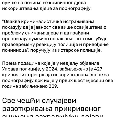
сумње на почињење кривичног дјела
искориштавања дјеце за порнографију.
"Оваква криминалистичка истраживања
показују да је јавност све више освијештена о
проблему снимања дјеце и да грађани
препознају сумњиво понашање, што омогућује
правовремену реакцију полиције и привођење
починиоца", поручују из истарске полиције.
Према подацима које је у недјељу објавила
Управа полиције, у 2024. забиљежено је 427
кривичних прекршаја искориштавања дјеце за
порнографију док их је у првих шест мјесеци ове
године забиљежено 209.
Све чешћи случајеви
разоткривања прикривеног
снимања захваљујући дојави