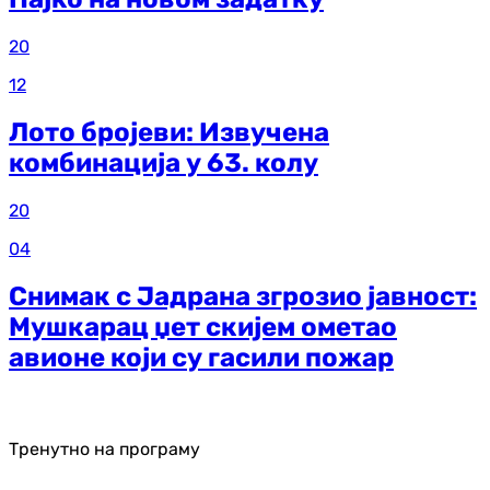
20
12
Лото бројеви: Извучена
комбинација у 63. колу
20
04
Снимак с Јадрана згрозио јавност:
Мушкарац џет скијем ометао
авионе који су гасили пожар
Тренутно на програму