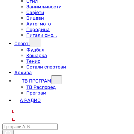
Стил
Занимљивости
Савјети
Вицеви
Ауто-мото
Породица
Питали смо...
Спорт
Фудбал
Кошарка
Тенис
Остали спортови
Архива
ТВ ПРОГРАМ
ТВ Распоред
Програм
А РАДИО
L