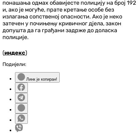
понашања одмах обавијесте полицију на број 192
и, ако је могуће, прате кретање особе без
излагања сопственој опасности. Ако је неко
затечен у почињењу кривичног дјела, закон
допушта да га грађани задрже до доласка
полиције.
(
индекс
)
Подијели:
Линк је копиран!