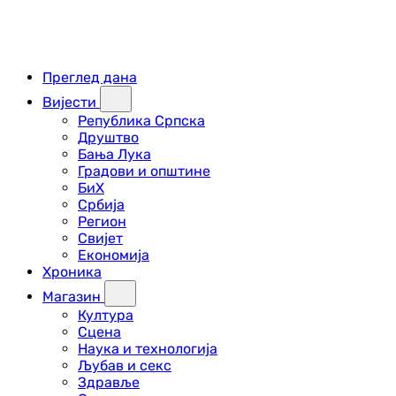
Преглед дана
Вијести
Република Српска
Друштво
Бања Лука
Градови и општине
БиХ
Србија
Регион
Свијет
Економија
Хроника
Магазин
Култура
Сцена
Наука и технологија
Љубав и секс
Здравље