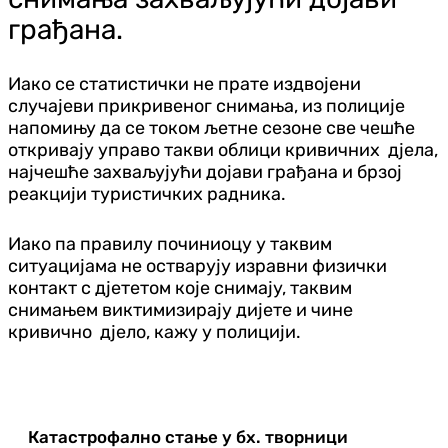
грађана.
Иако се статистички не прате издвојени
случајеви прикривеног снимања, из полиције
напомињу да се током љетне сезоне све чешће
откривају управо такви облици кривичних дјела,
најчешће захваљујући дојави грађана и брзој
реакцији туристичких радника.
Иако па правилу починиоцу у таквим
ситуацијама не остварују изравни физички
контакт с дјететом које снимају, таквим
снимањем виктимизирају дијете и чине
кривично дјело, кажу у полицији.
Катастрофално стање у бх. творници