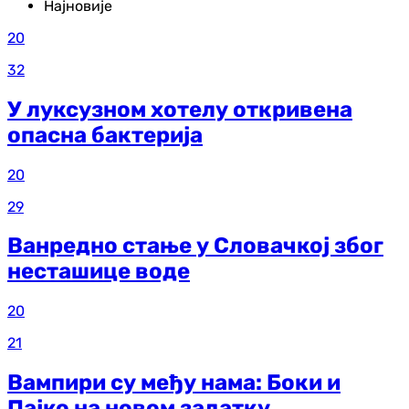
Најновије
20
32
У луксузном хотелу откривена
опасна бактерија
20
29
Ванредно стање у Словачкој због
несташице воде
20
21
Вампири су међу нама: Боки и
Пајко на новом задатку