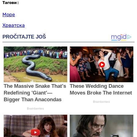
Таг
ови
:
Море
Хрватска