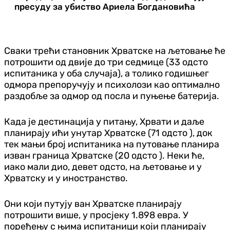
пресуду за убиство Ариела Богдановића
Сваки трећи становник Хрватске на љетовање ће
потрошити од двије до три седмице (33 одсто
испитаника у оба случаја), а толико годишњег
одмора препоручују и психолози као оптимално
раздобље за одмор од посла и пуњење батерија.
Када је дестинација у питању, Хрвати и даље
планирају ићи унутар Хрватске (71 одсто ), док
тек мањи број испитаника на путовање планира
изван граница Хрватске (20 одсто ). Неки ће,
иако мали дио, девет одсто, на љетовање и у
Хрватску и у иностранство.
Они који путују ван Хрватске планирају
потрошити више, у просјеку 1.898 евра. У
поређењу с њима испитаници који планирају