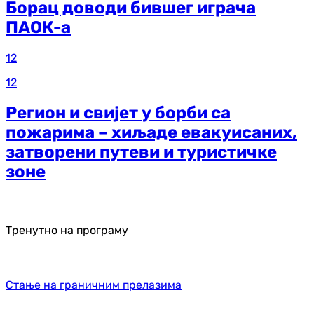
Борац доводи бившег играча
ПАОК-а
12
12
Регион и свијет у борби са
пожарима – хиљаде евакуисаних,
затворени путеви и туристичке
зоне
Тренутно на програму
Стање на граничним прелазима