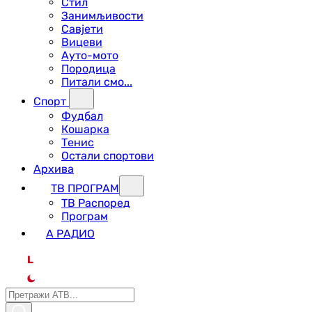
Стил
Занимљивости
Савјети
Вицеви
Ауто-мото
Породица
Питали смо...
Спорт
Фудбал
Кошарка
Тенис
Остали спортови
Архива
ТВ ПРОГРАМ
ТВ Распоред
Програм
А РАДИО
L