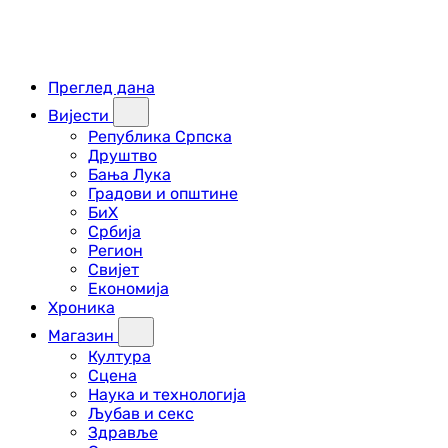
Преглед дана
Вијести
Република Српска
Друштво
Бања Лука
Градови и општине
БиХ
Србија
Регион
Свијет
Економија
Хроника
Магазин
Култура
Сцена
Наука и технологија
Љубав и секс
Здравље