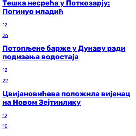
Тешка несрећа у Поткозарју:
Погинуо младић
12
26
Потопљене барже у Дунаву ради
подизања водостаја
12
22
Цвијановићева положила вијенац
на Новом Зејтинлику
12
18