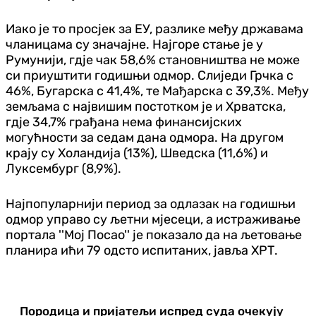
Иако је то просјек за ЕУ, разлике међу државама
чланицама су значајне. Најгоре стање је у
Румунији, гдје чак 58,6% становништва не може
си приуштити годишњи одмор. Слиједи Грчка с
46%, Бугарска с 41,4%, те Мађарска с 39,3%. Међу
земљама с највишим постотком је и Хрватска,
гдје 34,7% грађана нема финансијских
могућности за седам дана одмора. На другом
крају су Холандија (13%), Шведска (11,6%) и
Луксембург (8,9%).
Најпопуларнији период за одлазак на годишњи
одмор управо су љетни мјесеци, а истраживање
портала ''Мој Посао'' је показало да на љетовање
планира ићи 79 одсто испитаних, јавља ХРТ.
Породица и пријатељи испред суда очекују