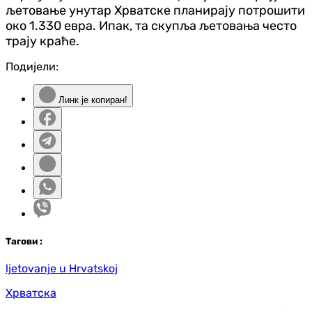
љетовање унутар Хрватске планирају потрошити
око 1.330 евра. Ипак, та скупља љетовања често
трају краће.
Подијели:
Линк је копиран!
Таг
ови
:
ljetovanje u Hrvatskoj
Хрватска