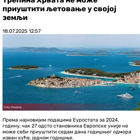
приуштити љетовање у својој
земљи
18.07.2025
12:57
Према најновијим подацима Еуростата за 2024.
годину, чак 27 одсто становника Европске уније не
може себи приуштити седам дана годишњег одмора
изван куће, једном годишње.