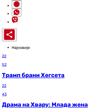
Најновије
22
52
Трамп брани Хегсета
22
43
Драма на Хвару: Млада жена