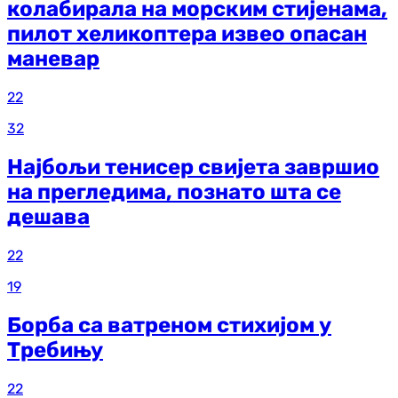
колабирала на морским стијенама,
пилот хеликоптера извео опасан
маневар
22
32
Најбољи тенисер свијета завршио
на прегледима, познато шта се
дешава
22
19
Борба са ватреном стихијом у
Требињу
22