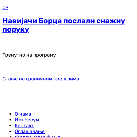
09
Навијачи Борца послали снажну
поруку
Тренутно на програму
Стање на граничним прелазима
О нама
Импресум
Контакт
Оглашавање