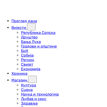
Преглед дана
Вијести
Република Српска
Друштво
Бања Лука
Градови и општине
БиХ
Србија
Регион
Свијет
Економија
Хроника
Магазин
Култура
Сцена
Наука и технологија
Љубав и секс
Здравље