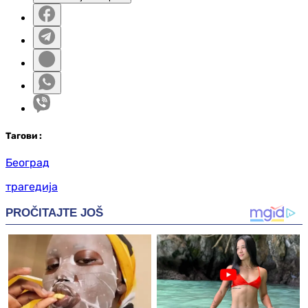
Таг
ови
:
Београд
трагедија