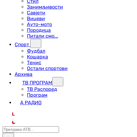
Стил
Занимљивости
Савјети
Вицеви
Ауто-мото
Породица
Питали смо...
Спорт
Фудбал
Кошарка
Тенис
Остали спортови
Архива
ТВ ПРОГРАМ
ТВ Распоред
Програм
А РАДИО
L