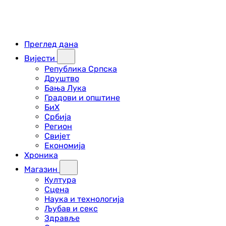
Преглед дана
Вијести
Република Српска
Друштво
Бања Лука
Градови и општине
БиХ
Србија
Регион
Свијет
Економија
Хроника
Магазин
Култура
Сцена
Наука и технологија
Љубав и секс
Здравље