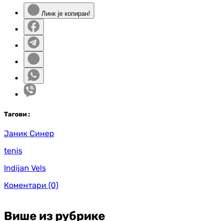
Линк је копиран!
Таг
ови
:
Јаник Синер
tenis
Indijan Vels
Коментари
(0)
Више из рубрике