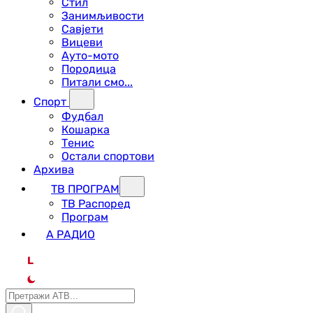
Стил
Занимљивости
Савјети
Вицеви
Ауто-мото
Породица
Питали смо...
Спорт
Фудбал
Кошарка
Тенис
Остали спортови
Архива
ТВ ПРОГРАМ
ТВ Распоред
Програм
А РАДИО
L