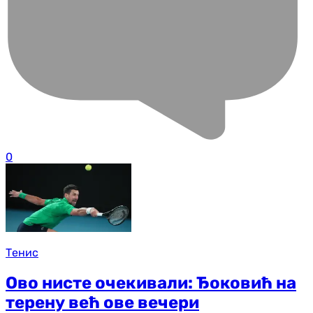
0
Тенис
Ово нисте очекивали: Ђоковић на
терену већ ове вечери