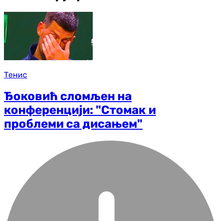
Тенис
Ђоковић сломљен на
конференцији: "Стомак и
проблеми са дисањем"