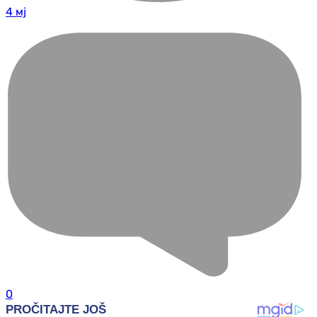
4 мј
0