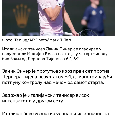
Фото:
Tanjug/AP Photo/Mark J. Terrill
Италијански тенисер Јаник Синер се пласирао у
полуфианле Индијан Велса пошто је у четвртфиналу
био бољи од Лернера Тијена са 6:1, 6:2.
Јаник Синер је протутњао кроз први сет против
Лернера Тијена резултатом 6:1, демонстрирајући
потпуну контролу над мечом од самог старта.
Задржао је италијански тенисер висок
интензитет и у другом сету.
Италијан брзо узвратио ударац и изједначио на