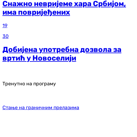
Снажно невријеме хара Србијом,
има повријеђених
19
30
Добијена употребна дозвола за
вртић у Новоселији
Тренутно на програму
Стање на граничним прелазима