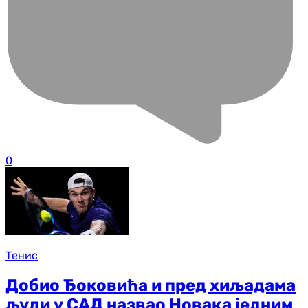
0
Тенис
Добио Ђоковића и пред хиљадама
људи у САД назвао Новака једним