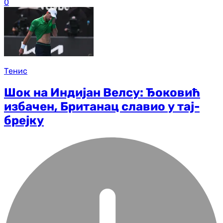
0
Тенис
Шок на Индијан Велсу: Ђоковић
избачен, Британац славио у тај-
брејку