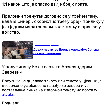
1:1 након што је спасао двије брејк лопте.
Преломни тренутак догодио се у трећем гему,
када је Синер искористио трећу брејк прилику у
још једном маратонском надметању и прешао у
вођство.
Остали спортови
Додик честитао Борису Алексићу: Српска
ствара шампионе
У полуфиналу ће се састати Александером
Зверевим.
Преузимање дијелова текста или текста у цјелини је
дозвољено уз обавезно навођење извора и уз
постављање линка ка изворном тексту на порталу
atvbl.rs
.
Подијели: