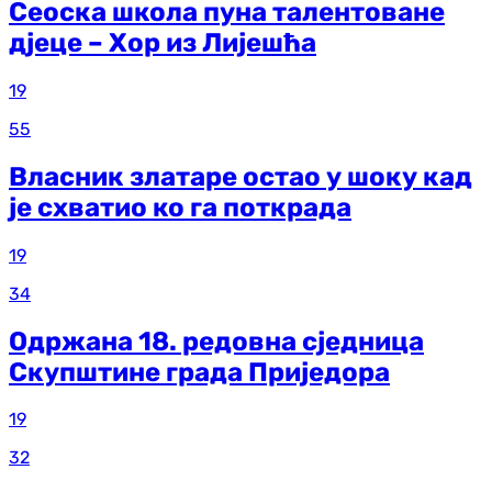
Сеоска школа пуна талентоване
дјеце – Хор из Лијешћа
19
55
Власник златаре остао у шоку кад
је схватио ко га поткрада
19
34
Одржана 18. редовна сједница
Скупштине града Приједора
19
32