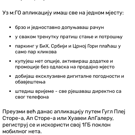
Уз м:ГО апликацију имаш све на једном мјесту:
брзо и једноставно допуњаваш рачун
у сваком тренутку пратиш стање и потрошњу
паркинг у БиХ, Србији и Црној Гори плаћаш у
само пар кликова
купујеш нет опције, активираш додатке и
промоције без одласка на продајно мјесто
добијаш ексклузивне дигиталне погодности и
обавјештења
штедиш вријеме - све рјешаваш директно са
свог телефона
Преузми већ данас апликацију путем Гугл Плеј
Сторе-а, Ап Сторе-а или Хуавеи АпГалерy,
региструј се и искористи свој 1ГБ поклон
мобилног нета.