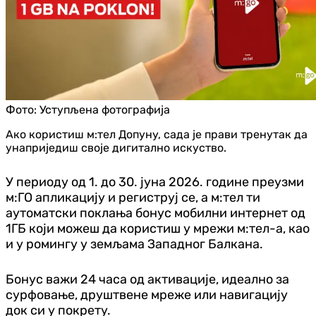
Фото:
Уступљена фотографија
Ако користиш м:тел Допуну, сада је прави тренутак да
унаприједиш своје дигитално искуство.
У периоду од 1. до 30. јуна 2026. године преузми
м:ГО апликацију и региструј се, а м:тел ти
аутоматски поклања бонус мобилни интернет од
1ГБ који можеш да користиш у мрежи м:тел-а, као
и у ромингу у земљама Западног Балкана.
Бонус важи 24 часа од активације, идеално за
сурфовање, друштвене мреже или навигацију
док си у покрету.