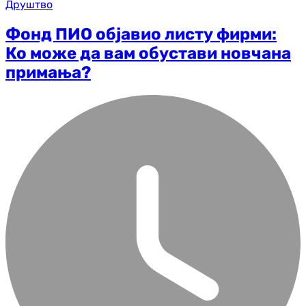
Друштво
Фонд ПИО објавио листу фирми:
Ко може да вам обустави новчана
примања?