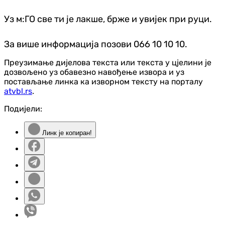
Уз м:ГО све ти је лакше, брже и увијек при руци.
За више информација позови 066 10 10 10.
Преузимање дијелова текста или текста у цјелини је
дозвољено уз обавезно навођење извора и уз
постављање линка ка изворном тексту на порталу
atvbl.rs
.
Подијели:
Линк је копиран!