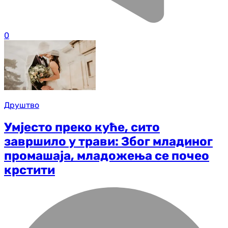
0
Друштво
Умјесто преко куће, сито
завршило у трави: Због младиног
промашаја, младожења се почео
крстити