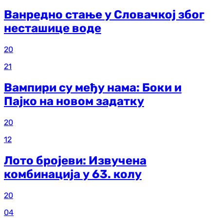
Ванредно стање у Словачкој због
несташице воде
20
21
Вампири су међу нама: Боки и
Пајко на новом задатку
20
12
Лото бројеви: Извучена
комбинација у 63. колу
20
04