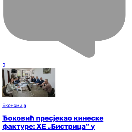
0
Економија
Ђоковић пресјекао кинеске
фактуре: ХЕ „Бистрица“ у