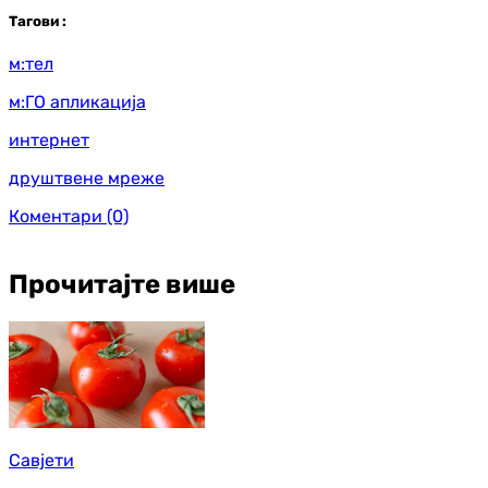
Таг
ови
:
м:тел
м:ГО апликација
интернет
друштвене мреже
Коментари
(0)
Прочитајте више
Савјети