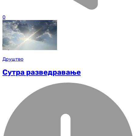
0
Друштво
Сутра разведравање