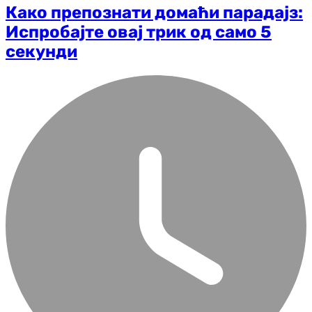
Како препознати домаћи парадајз:
Испробајте овај трик од само 5
секунди