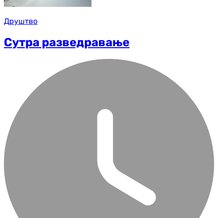
Друштво
Сутра разведравање