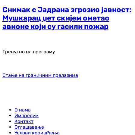
Снимак с Јадрана згрозио јавност:
Мушкарац џет скијем ометао
авионе који су гасили пожар
Тренутно на програму
Стање на граничним прелазима
О нама
Импресум
Контакт
Оглашавање
Услови коришћења