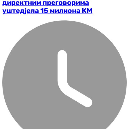
директним преговорима
уштедјела 15 милиона КМ