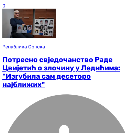
0
Република Српска
Потресно свједочанство Раде
Цвијетић о злочину у Ледићима:
"Изгубила сам десеторо
најближих"