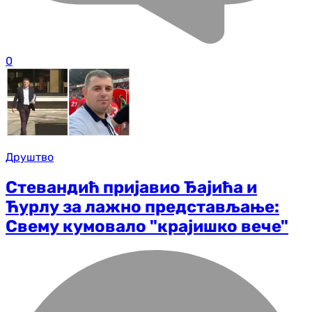
0
Друштво
Стевандић пријавио Ђајића и
Ћурлу за лажно представљање:
Свему кумовало "крајишко вече"