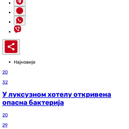
Најновије
20
32
У луксузном хотелу откривена
опасна бактерија
20
29