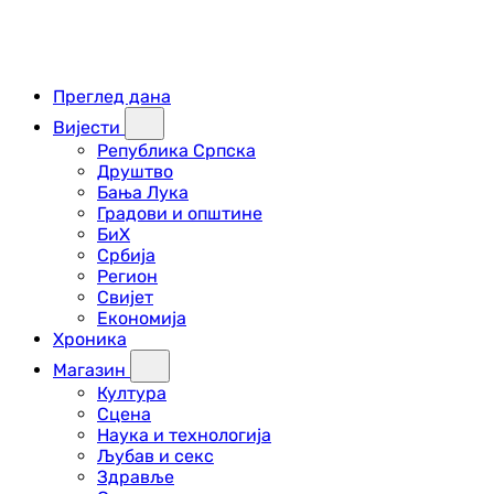
Преглед дана
Вијести
Република Српска
Друштво
Бања Лука
Градови и општине
БиХ
Србија
Регион
Свијет
Економија
Хроника
Магазин
Култура
Сцена
Наука и технологија
Љубав и секс
Здравље