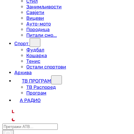
Стил
Занимљивости
Савјети
Вицеви
Ауто-мото
Породица
Питали смо...
Спорт
Фудбал
Кошарка
Тенис
Остали спортови
Архива
ТВ ПРОГРАМ
ТВ Распоред
Програм
А РАДИО
L