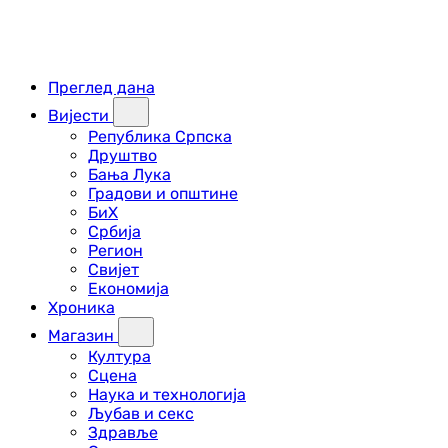
Преглед дана
Вијести
Република Српска
Друштво
Бања Лука
Градови и општине
БиХ
Србија
Регион
Свијет
Економија
Хроника
Магазин
Култура
Сцена
Наука и технологија
Љубав и секс
Здравље