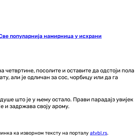
 Све популарнија намирница у исхрани
 на четвртине, посолите и оставите да одстоји пола
ту, али је одличан за сос, чорбицу или да га
душе што је у њему остало. Прави парадајз увијек
е и задржава своју арому.
линка ка изворном тексту на порталу
atvbl.rs
.