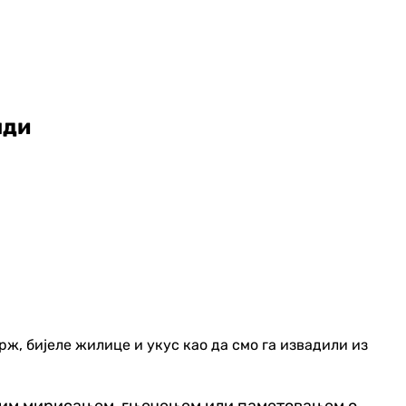
нди
рж, бијеле жилице и укус као да смо га извадили из
дугим мирисањем, гњечењем или паметовањем о