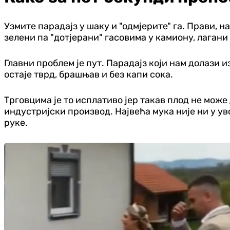
Узмите парадајз у шаку и "одмјерите" га. Прави, н
зелени па "дотјерани" гасовима у камиону, лагани
Главни проблем је пут. Парадајз који нам долази и
остаје тврд, брашњав и без капи сока.
Трговцима је то исплативо јер такав плод не може 
индустријски производ. Највећа мука није ни у увоз
руке.