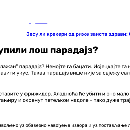
Здравље
Јесу ли крекери од риже заиста здрави:
купили лош парадајз?
"лажан" парадајз? Немојте га бацати. Исјецкајте га
авити укус. Такав парадајз више није за свјежу сала
 ставите у фрижидер. Хладноћа ће убити и оно мало 
 тањиру и окренут петељком надоле – тако дуже трај
озвољено уз обавезно навођење извора и уз постављање 