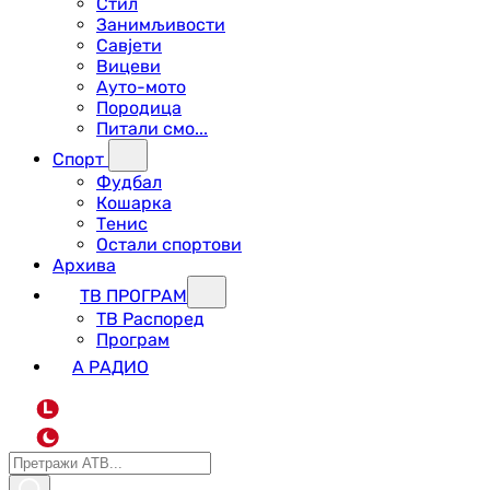
Стил
Занимљивости
Савјети
Вицеви
Ауто-мото
Породица
Питали смо...
Спорт
Фудбал
Кошарка
Тенис
Остали спортови
Архива
ТВ ПРОГРАМ
ТВ Распоред
Програм
А РАДИО
L