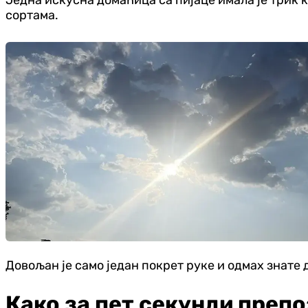
сортама.
Довољан је само један покрет руке и одмах знате 
Како за пет секунди препо