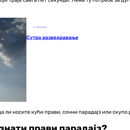
Друштво
Сутра разведравање
да ли носите кући прави, сочни парадајз или скупо
знати прави парадајз?