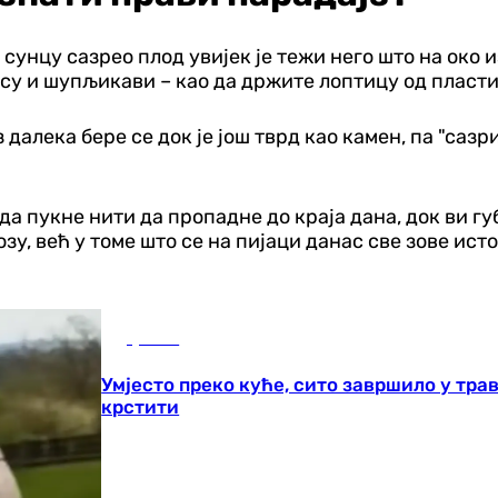
а сунцу сазрео плод увијек је тежи него што на око 
 су и шупљикави – као да држите лоптицу од пластик
з далека бере се док је још тврд као камен, па "саз
да пукне нити да пропадне до краја дана, док ви гу
у, већ у томе што се на пијаци данас све зове исто,
Друштво
Умјесто преко куће, сито завршило у тр
крстити