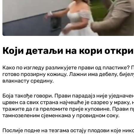
Који детаљи на кори откри
Како по изгледу разликујете прави од пластике? П
готово прозирну кожицу. Лажни има дебелу, бијелу,
влакнасту средину.
Боја такође говори. Прави парадајз није уједначен
црвен са свих страна најчешће је сазрео у мраку,
тражите да га преломите прије куповине. Прави про
тамнозеленим сјеменкама у провидном соку.
Послије подне на тезгама остају плодови које нико