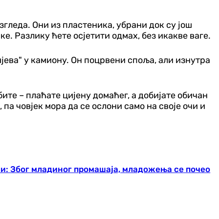
изгледа. Они из пластеника, убрани док су још
е. Разлику ћете осјетити одмах, без икакве ваге.
ријева" у камиону. Он поцрвени споља, али изнутра
бите – плаћате цијену домаћег, а добијате обичан
 па човјек мора да се ослони само на своје очи и
ави: Због младиног промашаја, младожења се почео