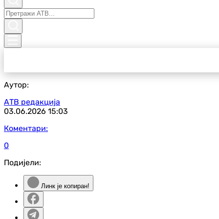
Аутор:
АТВ редакција
03.06.2026
15:03
Коментари:
0
Подијели:
Линк је копиран!