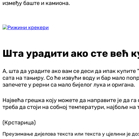
између баште и камиона.
Шта урадити ако сте већ 
А, шта да урадите ако вам се деси да ипак купите 
сата на тањиру. Со ће извући воду и бар мало попр
запечете у рерни са мало бијелог лука и оригана.
Највећа грешка коју можете да направите је да га
треба да стоји на собној температури, најбоље на
(Крстарица)
Преузимање дијелова текста или текста у цјелини је д