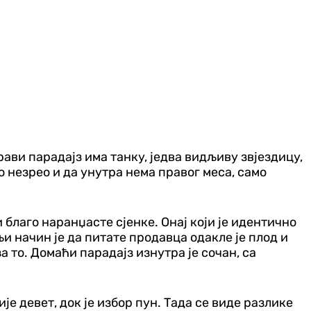
ави парадајз има танку, једва видљиву звјездицу,
о незрео и да унутра нема правог меса, само
 благо наранџасте сјенке. Онај који је идентично
љи начин је да питате продавца одакле је плод и
а то. Домаћи парадајз изнутра је сочан, са
је девет, док је избор пун. Тада се виде разлике