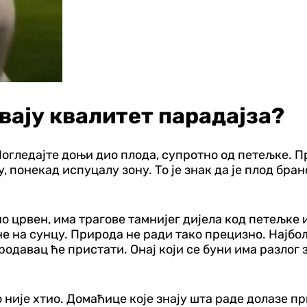
вају квалитет парадајза?
огледајте доњи дио плода, супротно од петељке. Пр
 понекад испуцалу зону. То је знак да је плод бран
о црвен, има трагове тамнијег дијела код петељке и
 не на сунцу. Природа не ради тако прецизно. Најбо
давац ће пристати. Онај који се буни има разлог з
 није хтио. Домаћице које знају шта раде долазе при