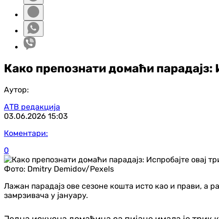
Како препознати домаћи парадајз: 
Аутор:
АТВ редакција
03.06.2026
15:03
Коментари:
0
Фото:
Dmitry Demidov/Pexels
Лажан парадајз ове сезоне кошта исто као и прави, а ра
замрзивача у јануару.
Једна искусна домаћица са пијаце имала је трик 