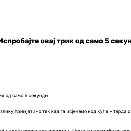
Испробајте овај трик од само 5 секу
злику примјетимо тек кад га исјечемо код куће – тврда с
који траје свега пет секунди. Нема ту потребе за 