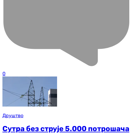
0
Друштво
Сутра без струје 5.000 потрошача