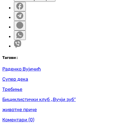
Таг
ови
:
Раденко Вујичић
Супер дека
Требиње
Бициклистички клуб „Вучји зуб“
животне приче
Коментари
(0)