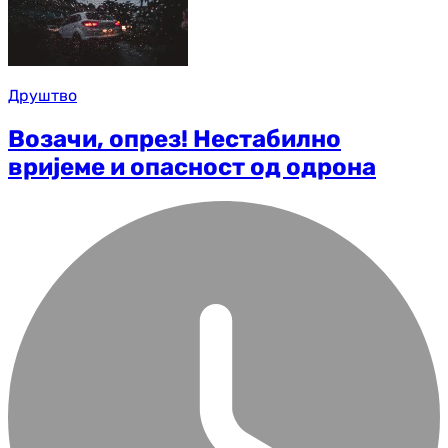
Друштво
Возачи, опрез! Нестабилно
вријеме и опасност од одрона