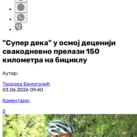
"Супер дека" у осмој деценији
свакодневно прелази 150
километра на бициклу
Аутор:
Теодора Бјелогрлић
03.06.2026
09:40
Коментари:
0