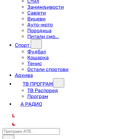
Стил
Занимљивости
Савјети
Вицеви
Ауто-мото
Породица
Питали смо...
Спорт
Фудбал
Кошарка
Тенис
Остали спортови
Архива
ТВ ПРОГРАМ
ТВ Распоред
Програм
А РАДИО
L