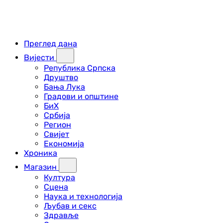
Преглед дана
Вијести
Република Српска
Друштво
Бања Лука
Градови и општине
БиХ
Србија
Регион
Свијет
Економија
Хроника
Магазин
Култура
Сцена
Наука и технологија
Љубав и секс
Здравље