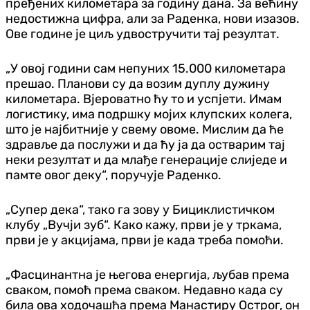
пређених километара за годину дана. За већину
недостижна цифра, али за Раденка, нови изазов.
Ове године је циљ удвостручити тај резултат.
„У овој години сам непуних 15.000 километара
прешао. Планови су да возим дуплу дужину
километара. Вјероватно ћу то и успјети. Имам
логистику, има подршку мојих клупских колега,
што је најбитније у свему овоме. Мислим да ће
здравље да послужи и да ћу ја да остварим тај
неки резултат и да млађе генерације слиједе и
памте овог деку“, поручује Раденко.
„Супер дека“, тако га зову у Бициклистичком
клубу „Вучји зуб“. Како кажу, први је у тркама,
први је у акцијама, први је када треба помоћи.
„Фасцинантна је његова енергија, љубав према
сваком, помоћ према сваком. Недавно када су
била ова ходочашћа према Манастиру Острог, он