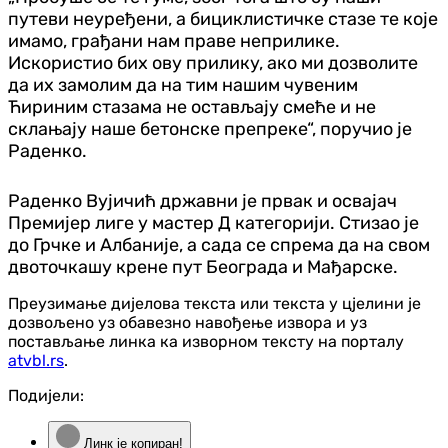
путеви неуређени, а бициклистичке стазе те које
имамо, грађани нам праве неприлике.
Искористио бих ову прилику, ако ми дозволите
да их замолим да на тим нашим чувеним
Ћириним стазама не остављају смеће и не
склањају наше бетонске препреке“, поручио је
Раденко.
Раденко Вујичић државни је првак и освајач
Премијер лиге у мастер Д категорији. Стизао је
до Грчке и Албаније, а сада се спрема да на свом
двоточкашу крене пут Београда и Мађарске.
Преузимање дијелова текста или текста у цјелини је
дозвољено уз обавезно навођење извора и уз
постављање линка ка изворном тексту на порталу
atvbl.rs
.
Подијели:
Линк је копиран!