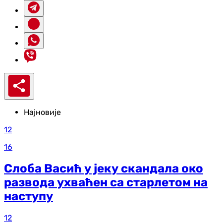
Најновије
12
16
Слоба Васић у јеку скандала око
развода ухваћен са старлетом на
наступу
12