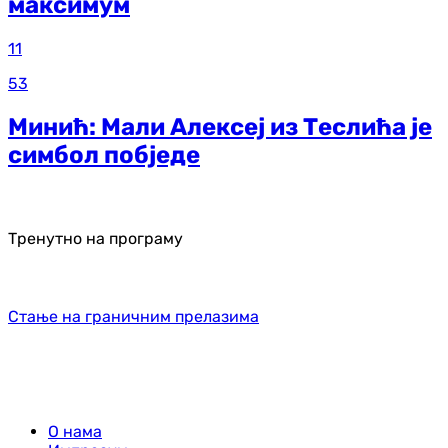
максимум
11
53
Минић: Мали Алексеј из Теслића је
симбол побједе
Тренутно на програму
Стање на граничним прелазима
О нама