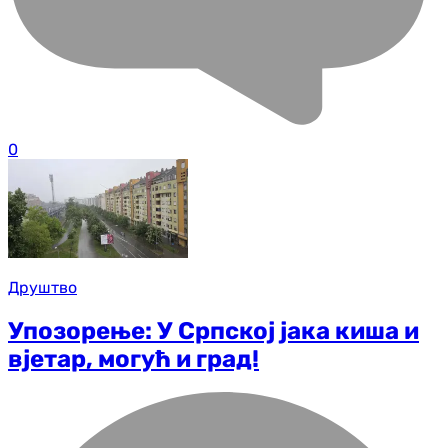
0
Друштво
Упозорење: У Српској јака киша и
вјетар, могућ и град!