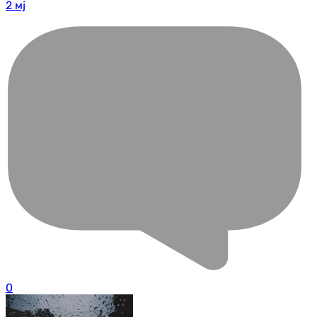
2 мј
0