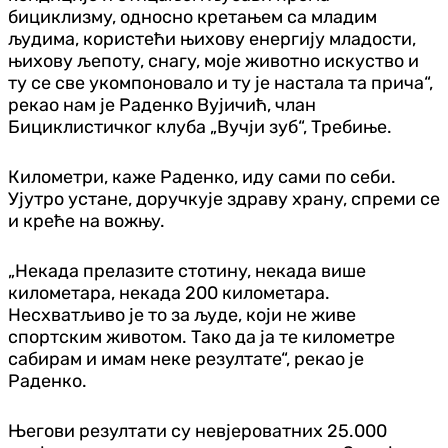
бициклизму, односно кретањем са младим
људима, користећи њихову енергију младости,
њихову љепоту, снагу, моје животно искуство и
ту се све укомпоновало и ту је настала та прича“,
рекао нам је Раденко Вујичић, члан
Бициклистичког клуба „Вучји зуб“, Требиње.
Километри, каже Раденко, иду сами по себи.
Ујутро устане, доручкује здраву храну, спреми се
и креће на вожњу.
„Некада прелазите стотину, некада више
километара, некада 200 километара.
Несхватљиво је то за људе, који не живе
спортским животом. Тако да ја те километре
сабирам и имам неке резултате“, рекао је
Раденко.
Његови резултати су невјероватних 25.000