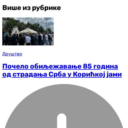
Више из рубрике
Друштво
Почело обиљежавање 85 година
од страдања Срба у Корићкој јами