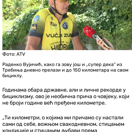
Фото:
ATV
Раденко Вујичић, како га зову још и „супер дека“ из
Требиња дневно прелази и до 150 километара на свом
бициклу.
Годинама обара државне, али и личне рекорде у
бициклизму, ово је необична прича о човјеку, који
не броји године већ пређене километре.
„Ти километри, о којима ми причамо су настали
сами од себе, вожњом свакодневном, стицањем
кондиције и стицањем љубави према