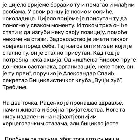
је цијело вријеме боравио ту и помагао и млађим
особама. У свом ранцу је носио и сокиће,
чоколадице. Цијело вријеме је присутан ту да
помогне у сваком моменту. И током трка он ће
стати и да изгуби неку своју позицију, помоће
некоме на стази. Задовољство је имати таквог
човјека поред себе. Тај његов оптимизам који је
стално ту, он је стално присутан. Кад год је
потребна нека акција. Од чишћења Ћирове пруге
до неких састанака, организације, неке трке, он
је ту први“, поручио је Александар Спаић,
секретар Бициклистичког клуба „Вучји зуб“,
Требиње.
На два точка, Раденко је пронашао здравље,
начин живота и бројна пријатељства. Ноге га
нису издале ни на најзахтјевнијим
херцеговачким стазама, али бицикло јесте.
„Пробуше се те гуме, због тога што су наши