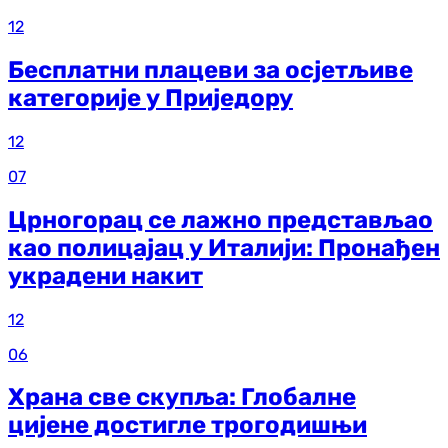
12
Бесплатни плацеви за осјетљиве
категорије у Приједору
12
07
Црногорац се лажно представљао
као полицајац у Италији: Пронађен
украдени накит
12
06
Храна све скупља: Глобалне
цијене достигле трогодишњи