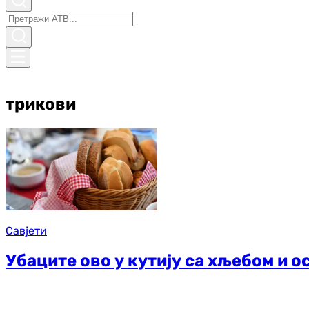
трикови
Савјети
Убаците ово у кутију са хљебом и о