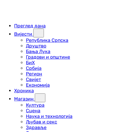
Преглед дана
Вијести
Република Српска
Друштво
Бања Лука
Градови и општине
БиХ
Србија
Регион
Свијет
Економија
Хроника
Магазин
Култура
Сцена
Наука и технологија
Љубав и секс
Здравље