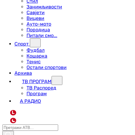
Стил
Занимљивости
Савјети
Вицеви
Ауто-мото
Породица
Питали смо...
Спорт
Фудбал
Кошарка
Тенис
Остали спортови
Архива
ТВ ПРОГРАМ
ТВ Распоред
Програм
А РАДИО
L