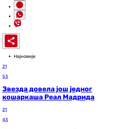
Најновије
21
53
Звезда довела још једног
кошаркаша Реал Мадрида
21
43