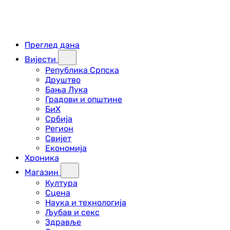
Преглед дана
Вијести
Република Српска
Друштво
Бања Лука
Градови и општине
БиХ
Србија
Регион
Свијет
Економија
Хроника
Магазин
Култура
Сцена
Наука и технологија
Љубав и секс
Здравље