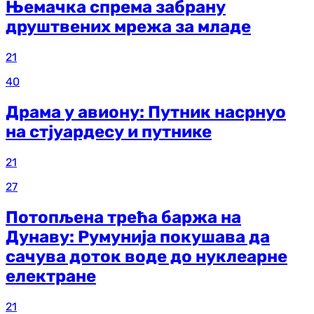
Њемачка спрема забрану
друштвених мрежа за младе
21
40
Драма у авиону: Путник насрнуо
на стјуардесу и путнике
21
27
Потопљена трећа баржа на
Дунаву: Румунија покушава да
сачува доток воде до нуклеарне
електране
21