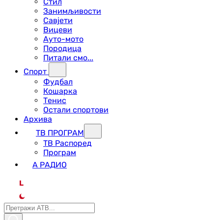
Стил
Занимљивости
Савјети
Вицеви
Ауто-мото
Породица
Питали смо...
Спорт
Фудбал
Кошарка
Тенис
Остали спортови
Архива
ТВ ПРОГРАМ
ТВ Распоред
Програм
А РАДИО
L