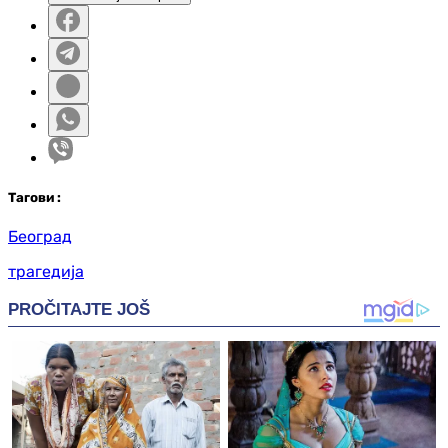
Таг
ови
:
Београд
трагедија