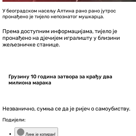
У београдском насељу Алтина рано рано јутрос
пронађено је тијело непознатог мушкарца.
Према доступним информацијама, тијело је
пронађено на дјечијем игралишту у близини
жељезничке станице.
Грузину 10 година затвора за крађу два
милиона марака
Незванично, сумња се да је ријеч о самоубиству.
Подијели:
Линк је копиран!