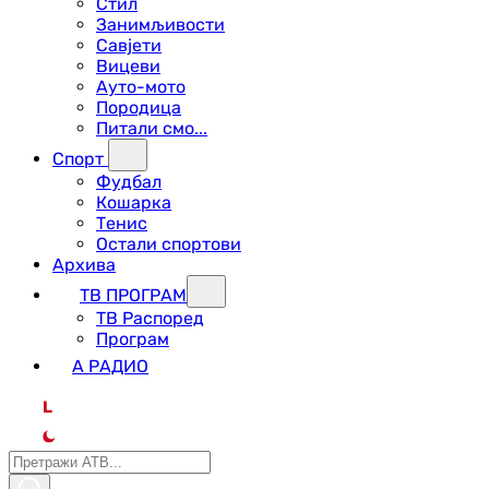
Стил
Занимљивости
Савјети
Вицеви
Ауто-мото
Породица
Питали смо...
Спорт
Фудбал
Кошарка
Тенис
Остали спортови
Архива
ТВ ПРОГРАМ
ТВ Распоред
Програм
А РАДИО
L