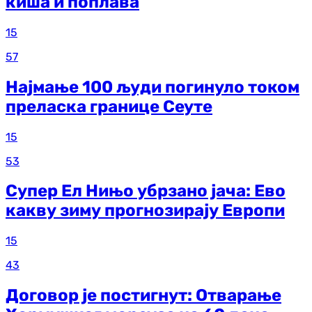
киша и поплава
15
57
Најмање 100 људи погинуло током
преласка границе Сеуте
15
53
Супер Ел Нињо убрзано јача: Ево
какву зиму прогнозирају Европи
15
43
Договор је постигнут: Отварање