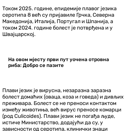
Током 2025. године, епидемије плавог језика
серотипа 8 већ су пријавиле Грчка, Северна
Македонија, Италија, Португал и Шпанија, а
током 2024. године болест је потврђена и у
Швајцарској.
На овом мјесту први пут уочена отровна
риба: Добро се пазите
Плави језик је вирусна, незаразна заразна
болест домаћих (оваца, коза и говеда) и дивљих
преживара. Болест се не преноси контактом
између животиња, већ вирус преносе комарци
(род Culicoides). Плави језик не погађа људе,
истиче Министарство, додајући да су, у
зависности од серотипа, клинички знаци