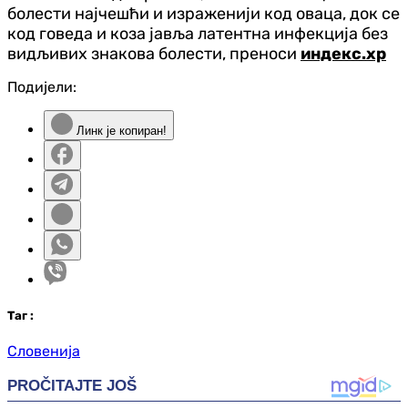
болести најчешћи и израженији код оваца, док се
код говеда и коза јавља латентна инфекција без
видљивих знакова болести, преноси
индекс.хр
Подијели:
Линк је копиран!
Таг
:
Словенија