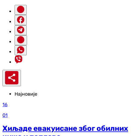
Најновије
16
01
Хиљаде евакуисане због обилних