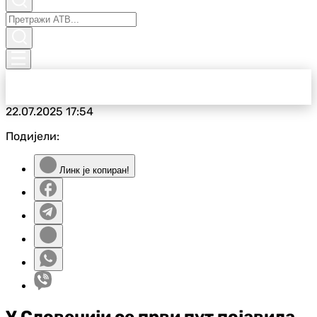
22.07.2025
17:54
Подијели:
Линк је копиран!
У Словенији се први пут појавила