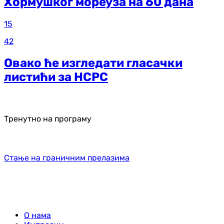
Хормушког мореуза на 60 дана
15
42
Овако ће изгледати гласачки
листићи за НСРС
Тренутно на програму
Стање на граничним прелазима
О нама