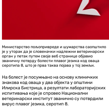
Министарство пољопривреде и шумарства саопштило
је у уторак да је словеначки надлежни ветеринарски
орган у петак путем своје веб странице објавио
званичну потврду болести плавог језика код оваца
серотипа 8, што је прва таква појава у тој земљи.
На болест је посумњано на основу клиничких
знакова код оваца у два објекта у општини
Илирска Бистрица, а резултати лабораторијских
испитивања које је спровео Национални
ветеринарски институт званично су потврдили
вирус плавог језика, серотип 8.