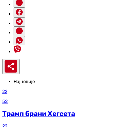
Најновије
22
52
Трамп брани Хегсета
22