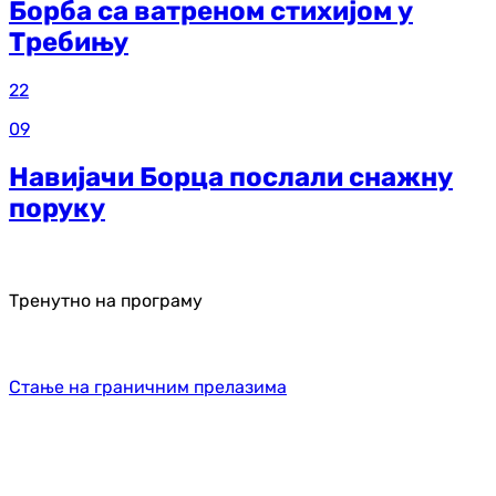
Борба са ватреном стихијом у
Требињу
22
09
Навијачи Борца послали снажну
поруку
Тренутно на програму
Стање на граничним прелазима