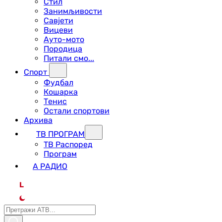
Стил
Занимљивости
Савјети
Вицеви
Ауто-мото
Породица
Питали смо...
Спорт
Фудбал
Кошарка
Тенис
Остали спортови
Архива
ТВ ПРОГРАМ
ТВ Распоред
Програм
А РАДИО
L