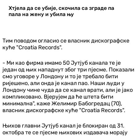
Хтјела да се убије, скочила са зграде па
пала на жену и убила њу
Тим поводом огласио се власник дискографске
куће "Croatia Records".
- Ми као фирма имамо 50 Јутјуб канала те је
један од њих нападнут због три пјесме. Показали
смо уговоре у Лондону и то је требало бити
ријешено, али онда је канал пао. Наши људи у
Лондону чине чуда да се канал врати, али је јако
компликовано. Вјерујем да ће штета бити
минимална", каже Желимир Бабогредац (70),
власник дискографске куће "Croatia Records".
Њихов главни Јутјуб канал је блокиран од 31.
октобра те се пјесме њихових издавача морају