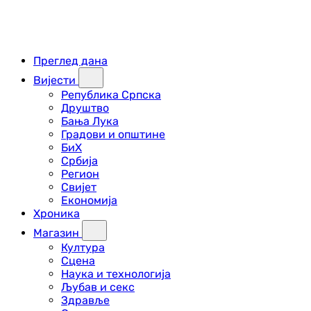
Преглед дана
Вијести
Република Српска
Друштво
Бања Лука
Градови и општине
БиХ
Србија
Регион
Свијет
Економија
Хроника
Магазин
Култура
Сцена
Наука и технологија
Љубав и секс
Здравље