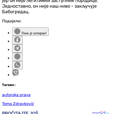
јер он није легитимни заступник породице.
Једноставно, он није наш ниво - закључује
Бабогредац.
Подијели:
Линк је копиран!
Таг
ови
:
autorska prava
Toma Zdravković