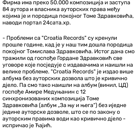
Фирма има преко 50.000 композиција и заступа
84 аутора и власника ауторских права међу
којима је и породица покојног Томе Здравковића,
наводи портал 24сата.хр.
- Проблеми са "Croatia Records" су кренули
прошле године, кад је у наш тим дошла породица
покојног Томислава Здравковића. Истог дана смо
тражили од госпође Гордане Здравковић све
уговоре које посједује с издавачима и наишли на
велике проблеме. "Croatia Records" је издао више
албума без ауторских дозвола што је кривично
дјело. Па смо тако наишли на албум (винил, ЦД)
госпође Амире Медуњанин с 12
синхронизованих композиција Томе
Здравковића (албум „За њу и њега“) без иједне
једине ауторске дозволе, што се по закону о
ауторским правима води као кривично дјело -
испричао је Ћајић.