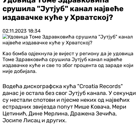
срушила "Јутјуб" канал највеће
издавачке куће у Хрватској?
02.11.2023
18:34
Kао бомба одјекнула је вијест у региону да је удовица
Томе Здравковића срушила Јутјуб канал највеће
издавачке куће и све то због процента од зараде који
није добијала.
Водећа дискографска кућа "Croatia Records"
данас је остала без свог Јутјуб канала. У секунди
су нестали спотови и пјесме неких од највећих
естрадних звијезда попут Мише Kовача, Мери
Цетинић, Дине Мерлина, Дражена Зечића,
Јосипе Лисац и других.