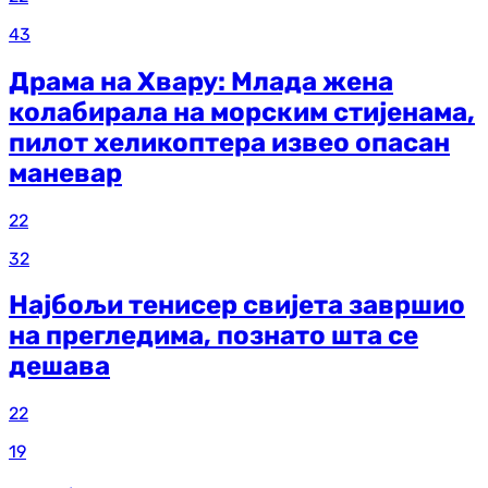
43
Драма на Хвару: Млада жена
колабирала на морским стијенама,
пилот хеликоптера извео опасан
маневар
22
32
Најбољи тенисер свијета завршио
на прегледима, познато шта се
дешава
22
19