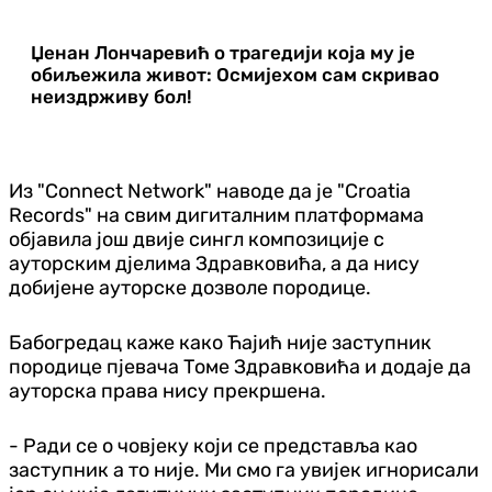
Џенан Лончаревић о трагедији која му је
обиљежила живот: Осмијехом сам скривао
неиздрживу бол!
Из "Connect Network" наводе да је "Croatia
Records" на свим дигиталним платформама
објавила још двије сингл композиције с
ауторским дјелима Здравковића, а да нису
добијене ауторске дозволе породице.
Бабогредац каже како Ћајић није заступник
породице пјевача Томе Здравковића и додаје да
ауторска права нису прекршена.
- Ради се о човјеку који се представља као
заступник а то није. Ми смо га увијек игнорисали