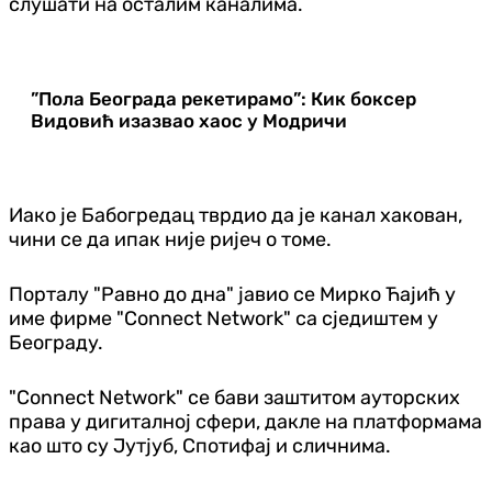
слушати на осталим каналима.
”Пола Београда рекетирамо”: Кик боксер
Видовић изазвао хаос у Модричи
Иако је Бабогредац тврдио да је канал хакован,
чини се да ипак није ријеч о томе.
Порталу "Равно до дна" јавио се Мирко Ћајић у
име фирме "Connect Network" са сједиштем у
Београду.
"Connect Network" се бави заштитом ауторских
права у дигиталној сфери, дакле на платформама
као што су Јутјуб, Спотифај и сличнима.