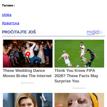
Таг
ови
:
stoka
Хрватска