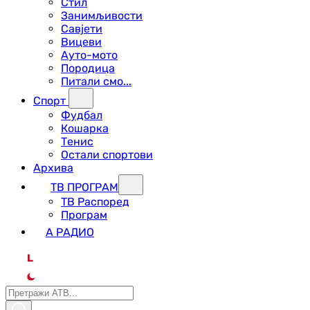
Стил
Занимљивости
Савјети
Вицеви
Ауто-мото
Породица
Питали смо...
Спорт
Фудбал
Кошарка
Тенис
Остали спортови
Архива
ТВ ПРОГРАМ
ТВ Распоред
Програм
А РАДИО
L