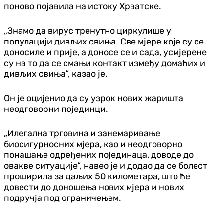
поново појавила на истоку Хрватске.
„Знамо да вирус тренутно циркулише у
популацији дивљих свиња. Све мјере које су се
доносиле и прије, а доносе се и сада, усмјерене
су на то да се смањи контакт између домаћих и
дивљих свиња“, казао је.
Он је оцијенио да су узрок нових жаришта
неодговорни појединци.
„Илегална трговина и занемаривање
биосигурносних мјера, као и неодговорно
понашање одређених појединаца, доводе до
овакве ситуације“, навео је и додао да се болест
проширила за даљих 50 километара, што ће
довести до доношења нових мјера и нових
подручја под ограничењем.