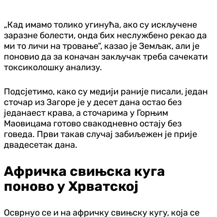
„Кад имамо толико угинућа, ако су искључене
заразне болести, онда бих неслужбено рекао да
ми то личи на тровање“, казао је Земљак, али је
поновио да за коначан закључак треба сачекати
токсиколошку анализу.
Подсјетимо, како су медији раније писали, један
сточар из Загоре је у десет дана остао без
једанаест крава, а сточарима у Горњим
Маовицама готово свакодневно остају без
говеда. Први такав случај забиљежен је прије
двадесетак дана.
Афричка свињска куга
поново у Хрватској
Осврнуо се и на афричку свињску кугу, која се