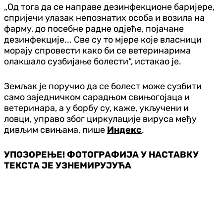
„Од тога да се направе дезинфекционе баријере,
спријечи улазак непознатих особа и возила на
фарму, до посебне радне одјеће, појачане
дезинфекције... Све су то мјере које власници
морају спровести како би се ветеринарима
олакшало сузбијање болести“, истакао је.
Земљак је поручио да се болест може сузбити
само заједничком сарадњом свињогојаца и
ветеринара, а у борбу су, каже, укључени и
ловци, управо због циркулације вируса међу
дивљим свињама, пише
Индекс
.
УПОЗОРЕЊЕ! ФОТОГРАФИЈА У НАСТАВКУ
ТЕКСТА ЈЕ УЗНЕМИРУЈУЋА