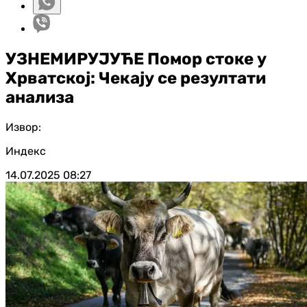
УЗНЕМИРУЈУЋЕ Помор стоке у
Хрватској: Чекају се резултати
анализа
Извор:
Индекс
14.07.2025
08:27