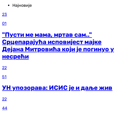
Најновије
23
01
"Пусти ме мама, мртав сам.."
Срцепарајућа исповијест мајке
Дејана Митровића који је погинуо у
несрећи
22
51
УН упозорава: ИСИС је и даље жив
22
44