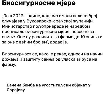
Биосигурносне мјере
„Још 2023. године, кад смо имали велики број
случајева у Вуковарско-сремској жупанији,
Министарство пољопривреде је наредбом
прописало биосигурносне мјере, посебно за
свиње. Оне су различите за фарме до 10 свиња и
за оне с већим бројем“, додао је.
Биосигурност се, како је рекао, односи на начин
држања и заштиту свиња од уласка вируса на
фарму.
Бачена бомба на угоститељски објекат у
Сарајеву