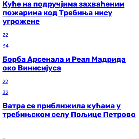
Куће на подручјима захваћеним
пожарима код Требиња нису
угрожене
22
34
Борба Арсенала и Реал Мадрида
око Винисијуса
22
32
Ватра се приближила кућама у
требињском селу Пољице Петрово