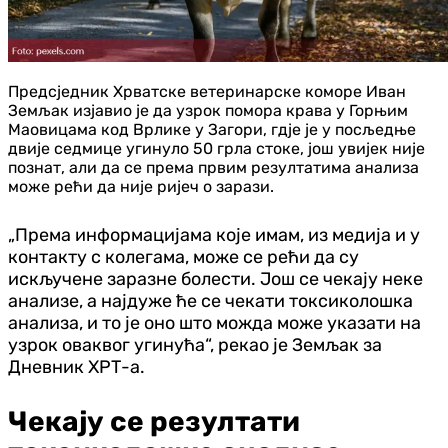
Предсједник Хрватске ветеринарске коморе Иван
Земљак изјавио је да узрок помора крава у Горњим
Маовицама код Врлике у Загори, гдје је у посљедње
двије седмице угинуло 50 грла стоке, још увијек није
познат, али да се према првим резултатима анализа
може рећи да није ријеч о зарази.
„Према информацијама које имам, из медија и у
контакту с колегама, може се рећи да су
искључене заразне болести. Још се чекају неке
анализе, а најдуже ће се чекати токсиколошка
анализа, и то је оно што можда може указати на
узрок оваквог угинућа“, рекао је Земљак за
Дневник ХРТ-а.
Чекају се резултати