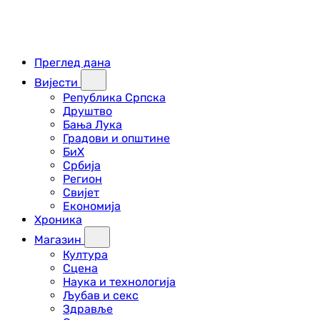
Преглед дана
Вијести
Република Српска
Друштво
Бања Лука
Градови и општине
БиХ
Србија
Регион
Свијет
Економија
Хроника
Магазин
Култура
Сцена
Наука и технологија
Љубав и секс
Здравље