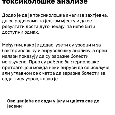
токсиколошке анализе
Додао је да је токсиколошка анализа захтјевна,
да се ради само на једном мјесту и да се
резултати доста дуго чекају, па неће бити
доступни одмах.
Међутим, како је додао, узети су узорци и за
бактериолошку и вирусолошку анализу, а први
налази показују да су заразне болести
искључене. Прво су рађене бактериолошке
претраге, још можда неки вируси да се искључе,
али углавном се сматра да заразне болести за
сада нису узрок, казао је.
Ово цвијеће се сади у јулу и цвјета све до
јесени