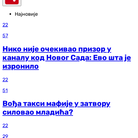
Најновије
22
57
Нико није очекивао призор у
каналу код Новог Сада: Ево шта је
изронило
22
51
Вођа такси мафије у затвору
силовао младића?
22
29