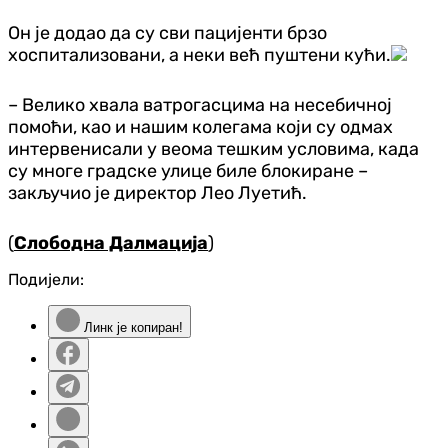
Он је додао да су сви пацијенти брзо
хоспитализовани, а неки већ пуштени кући.
– Велико хвала ватрогасцима на несебичној
помоћи, као и нашим колегама који су одмах
интервенисали у веома тешким условима, када
су многе градске улице биле блокиране –
закључио је директор Лео Луетић.
(
Слободна Далмација
)
Подијели:
Линк је копиран!