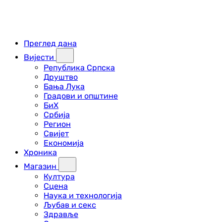
Преглед дана
Вијести
Република Српска
Друштво
Бања Лука
Градови и општине
БиХ
Србија
Регион
Свијет
Економија
Хроника
Магазин
Култура
Сцена
Наука и технологија
Љубав и секс
Здравље