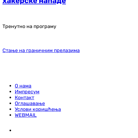
хакерске нападе
Тренутно на програму
Стање на граничним прелазима
О нама
Импресум
Контакт
Оглашавање
Услови коришћења
WEBMAIL