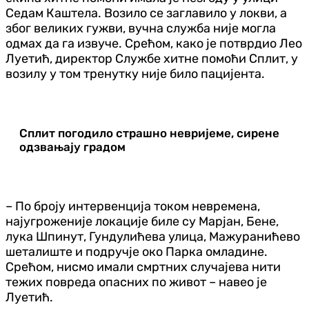
Седам Каштела. Возило се заглавило у локви, а
због великих гужви, вучна служба није могла
одмах да га извуче. Срећом, како је потврдио Лео
Луетић, директор Службе хитне помоћи Сплит, у
возилу у том тренутку није било пацијента.
Сплит погодило страшно невријеме, сирене
одзвањају градом
– По броју интервенција током невремена,
најугроженије локације биле су Марјан, Бене,
лука Шпинут, Гундулићева улица, Мажуранићево
шеталиште и подручје око Парка омладине.
Срећом, нисмо имали смртних случајева нити
тежих повреда опасних по живот – навео је
Луетић.