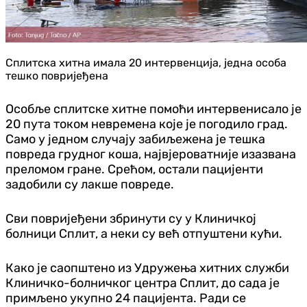
Сплитска хитна имала 20 интервенција, једна особа
тешко повријеђена
Особље сплитске хитне помоћи интервенисало је
20 пута током невремена које је погодило град.
Само у једном случају забиљежена је тешка
повреда грудног коша, највјероватније изазвана
преломом гране. Срећом, остали пацијенти
задобили су лакше повреде.
Сви повријеђени збринути су у Клиничкој
болници Сплит, а неки су већ отпуштени кући.
Како је саопштено из Удружења хитних служби
Клиничко-болничког центра Сплит, до сада је
примљено укупно 24 пацијента. Ради се