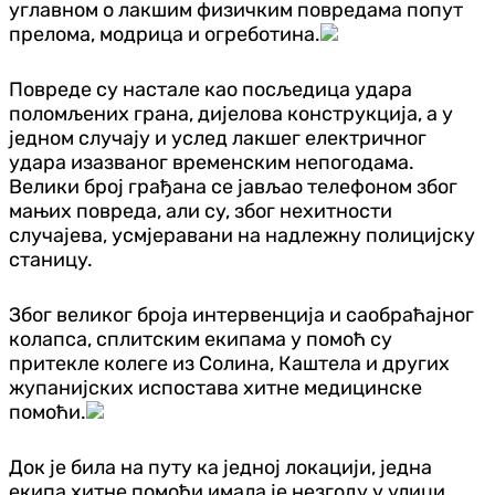
углавном о лакшим физичким повредама попут
прелома, модрица и огреботина.
Повреде су настале као посљедица удара
поломљених грана, дијелова конструкција, а у
једном случају и услед лакшег електричног
удара изазваног временским непогодама.
Велики број грађана се јављао телефоном због
мањих повреда, али су, због нехитности
случајева, усмјеравани на надлежну полицијску
станицу.
Због великог броја интервенција и саобраћајног
колапса, сплитским екипама у помоћ су
притекле колеге из Солина, Каштела и других
жупанијских испостава хитне медицинске
помоћи.
Док је била на путу ка једној локацији, једна
екипа хитне помоћи имала је незгоду у улици