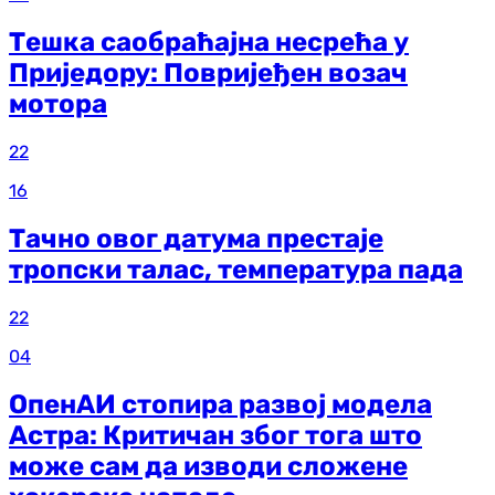
Тешка саобраћајна несрећа у
Приједору: Повријеђен возач
мотора
22
16
Тачно овог датума престаје
тропски талас, температура пада
22
04
ОпенАИ стопира развој модела
Астра: Критичан због тога што
може сам да изводи сложене