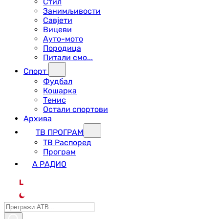
Стил
Занимљивости
Савјети
Вицеви
Ауто-мото
Породица
Питали смо...
Спорт
Фудбал
Кошарка
Тенис
Остали спортови
Архива
ТВ ПРОГРАМ
ТВ Распоред
Програм
А РАДИО
L