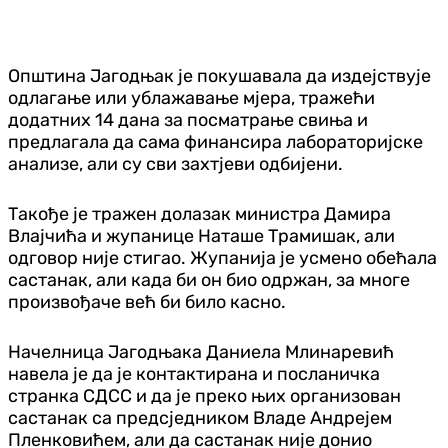
Општина Јагодњак је покушавала да издејствује
одлагање или ублажавање мјера, тражећи
додатних 14 дана за посматрање свиња и
предлагала да сама финансира лабораторијске
анализе, али су сви захтјеви одбијени.
Такође је тражен долазак министра Дамира
Влајчића и жупанице Наташе Трамишак, али
одговор није стигао. Жупанија је усмено обећала
састанак, али када би он био одржан, за многе
произвођаче већ би било касно.
Начелница Јагодњака Даниела Млинаревић
навела је да је контактирана и посланичка
странка СДСС и да је преко њих организован
састанак са предсједником Владе Андрејем
Пленковићем, али да састанак није донио