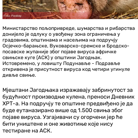
Министарство пољопривреде, шумарства и рибарства
донијело је одлуку о увођењу зона ограничења у
градовима, општинама и насељима на подручју
Осјечко-барањске, Вуковарско-сремске и Бродско-
посавске жупаније због појаве вируса афричке
свињске куге (АСК) у општини Јагодњак.
Истовремено, у ловишту Подунавље - Подравље
откривена је присутност вируса код четири угинуле
дивље свиње.
Мјештани Јагодњака изражавају забринутост за
будућност производње кулена, преноси Дневник
ХРТ-а. На подручју те општине предвиђено је да
буде еутаназирано више од 1.500 свиња због
појаве вируса. Узгајивачи су огорчени јер ће
бити уништене и оне животиње које нису
тестиране на АСК.