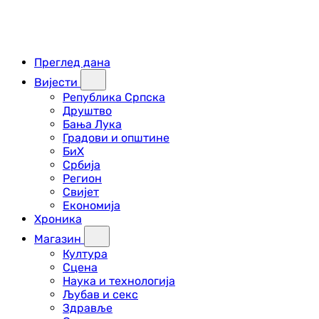
Преглед дана
Вијести
Република Српска
Друштво
Бања Лука
Градови и општине
БиХ
Србија
Регион
Свијет
Економија
Хроника
Магазин
Култура
Сцена
Наука и технологија
Љубав и секс
Здравље