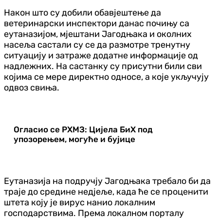
Након што су добили обавјештење да
ветеринарски инспектори данас почињу са
еутаназијом, мјештани Јагодњака и околних
насеља састали су се да размотре тренутну
ситуацију и затраже додатне информације од
надлежних. На састанку су присутни били сви
којима се мере директно односе, а које укључују
одвоз свиња.
Огласио се РХМЗ: Цијела БиХ под
упозорењем, могуће и бујице
Еутаназија на подручју Јагодњака требало би да
траје до средине недјеље, када ће се проценити
штета коју је вирус нанио локалним
господарствима. Према локалном порталу