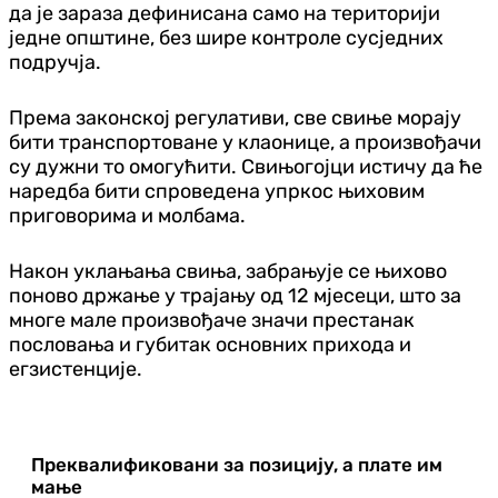
да је зараза дефинисана само на територији
једне општине, без шире контроле сусједних
подручја.
Према законској регулативи, све свиње морају
бити транспортоване у клаонице, а произвођачи
су дужни то омогућити. Свињогојци истичу да ће
наредба бити спроведена упркос њиховим
приговорима и молбама.
Након уклањања свиња, забрањује се њихово
поново држање у трајању од 12 мјесеци, што за
многе мале произвођаче значи престанак
пословања и губитак основних прихода и
егзистенције.
Преквалификовани за позицију, а плате им
мање