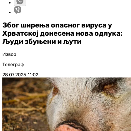
Због ширења опасног вируса у
Хрватској донесена нова одлука:
Људи збуњени и љути
Извор:
Телеграф
28.07.2025
11:02