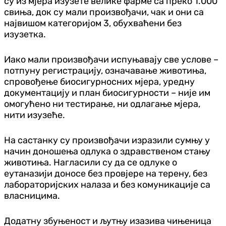
су из мјера изузете велике фарме са преко 1.000
свиња, док су мали произвођачи, чак и они са
највишом категоријом 3, обухваћени без
изузетка.
Иако мали произвођачи испуњавају све услове –
потпуну регистрацију, означавање животиња,
спровођење биосигурносних мјера, уредну
документацију и план биосигурности – није им
омогућено ни тестирање, ни одлагање мјера,
нити изузеће.
На састанку су произвођачи изразили сумњу у
начин доношења одлука о здравственом стању
животиња. Нагласили су да се одлуке о
еутаназији доносе без провјере на терену, без
лабораторијских налаза и без комуникације са
власницима.
Додатну збуњеност и љутњу изазива чињеница