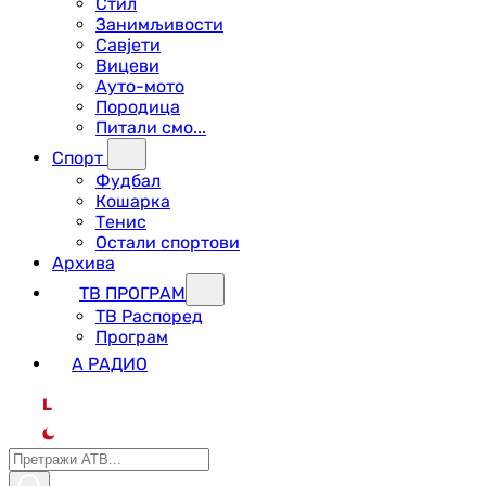
Стил
Занимљивости
Савјети
Вицеви
Ауто-мото
Породица
Питали смо...
Спорт
Фудбал
Кошарка
Тенис
Остали спортови
Архива
ТВ ПРОГРАМ
ТВ Распоред
Програм
А РАДИО
L