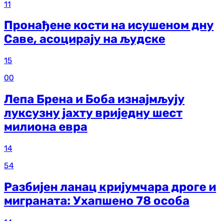
11
Пронађене кости на исушеном дну
Саве, асоцирају на људске
15
00
Лепа Брена и Боба изнајмљују
луксузну јахту вриједну шест
милиона евра
14
54
Разбијен ланац кријумчара дроге и
миграната: Ухапшено 78 особа