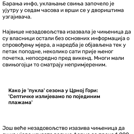
Барања инфо, уклањање свиња започело је
ујутру у седам часова и врши се у двориштима
узгајивача.
Највише незадовољства изазвала је чињеница да
су власници остали без основних информација о
спровођењу мјера, а наредба је објављена тек у
петак поподне, неколико сати прије њеног
почетка, непосредно пред викенд. Многи мали
свињогојци то сматрају непримјереним.
Како је 'пукла' сезона у Црној Гори:
'Септичке излијевамо по појединим
плажама'
Још веће незадовољство изазива чињеница да