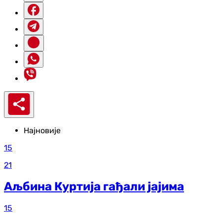
Најновије
15
21
Аљбина Куртија гађали јајима
15