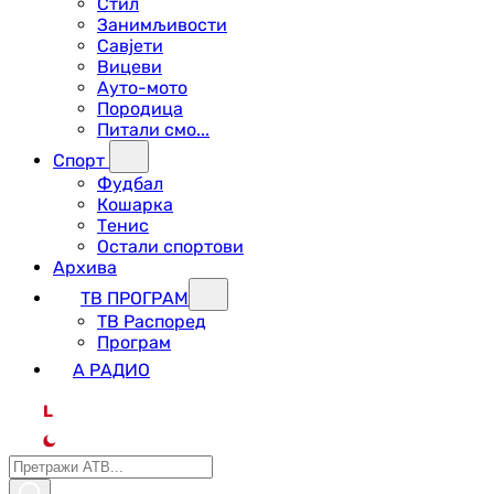
Стил
Занимљивости
Савјети
Вицеви
Ауто-мото
Породица
Питали смо...
Спорт
Фудбал
Кошарка
Тенис
Остали спортови
Архива
ТВ ПРОГРАМ
ТВ Распоред
Програм
А РАДИО
L