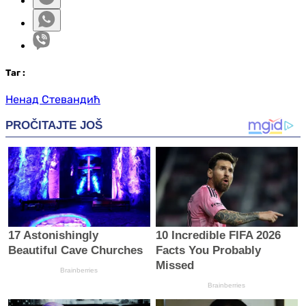
Таг
:
Ненад Стевандић