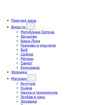
Преглед дана
Вијести
Република Српска
Друштво
Бања Лука
Градови и општине
БиХ
Србија
Регион
Свијет
Економија
Хроника
Магазин
Култура
Сцена
Наука и технологија
Љубав и секс
Здравље