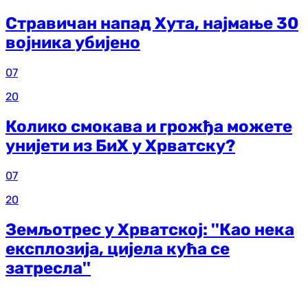
Стравичан напад Хута, најмање 30
војника убијено
07
20
Колико смокава и грожђа можете
унијети из БиХ у Хрватску?
07
20
Земљотрес у Хрватској: ''Као нека
експлозија, цијела кућа се
затресла''