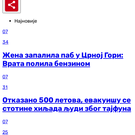
Најновије
07
34
Жена запалила паб у Црној Гори:
Врата полила бензином
07
31
Отказано 500 летова, евакуишу се
стотине хиљада људи због тајфуна
07
25