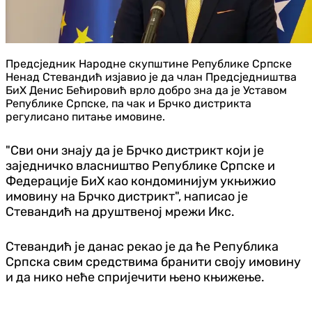
Предсједник Народне скупштине Републике Српске
Ненад Стевандић изјавио је да члан Предсједништва
БиХ Денис Бећировић врло добро зна да је Уставом
Републике Српске, па чак и Брчко дистрикта
регулисано питање имовине.
"Сви они знају да је Брчко дистрикт који је
заједничко власништво Републике Српске и
Федерације БиХ као кондоминијум укњижио
имовину на Брчко дистрикт", написао је
Стевандић на друштвеној мрежи Икс.
Стевандић је данас рекао је да ће Република
Српска свим средствима бранити своју имовину
и да нико неће спријечити њено књижење.