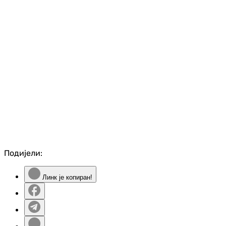
Подијели:
Линк је копиран!