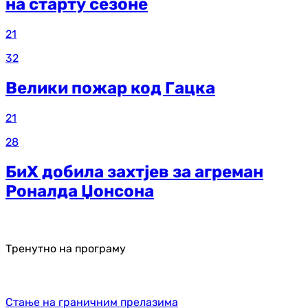
на старту сезоне
21
32
Велики пожар код Гацка
21
28
БиХ добила захтјев за агреман
Роналда Џонсона
Тренутно на програму
Стање на граничним прелазима