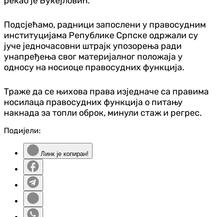
рекао је Букејловић.
Подсјећамо, радници запослени у правосудним
институцијама Републике Српске одржали су
јуче једночасовни штрајк упозорења ради
унапређења свог материјалног положаја у
односу на носиоце правосудних функција.
Траже да се њихова права изједначе са правима
носилаца правосудних функција о питању
накнада за топли оброк, минули стаж и регрес.
Подијели:
Линк је копиран!