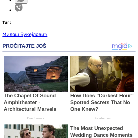
Таг
:
Милош Букејловић