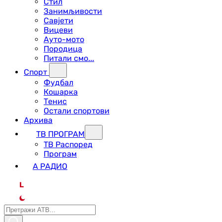
Стил
Занимљивости
Савјети
Вицеви
Ауто-мото
Породица
Питали смо...
Спорт
Фудбал
Кошарка
Тенис
Остали спортови
Архива
ТВ ПРОГРАМ
ТВ Распоред
Програм
А РАДИО
L