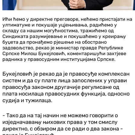
Ићи ћемо у директне преговоре, нећемо пристајати на
ултиматуме и покушаје уцјењивања, радићемо у
складу са нашим могућностима, тражићемо од
Синдиката разумијевање и покушаћемо у креирању
буџета да пронађемо рјешење на обострано
задовољство, рекао је министар правде Републике
Српске Милош Букејловић, коментаришући захтјеве
радника у правосудним институцијама Српске.
Букејловић је рекао да је правосуђе комплексан
систем и да су плате лица запослених у управи
правосуђа законом другачије регулисане од
плата носилаца правосудних функција, односно
судија и тужилаца.
- Тако да на тај начин не можемо говорити о
изједначавању њихових права у том смислу
директно, с обзиром да се ради о два закона -