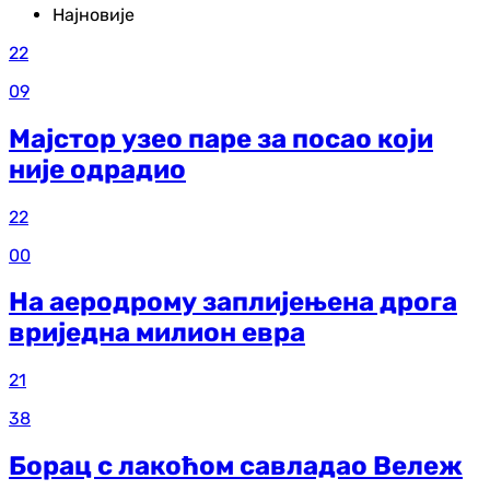
Најновије
22
09
Мајстор узео паре за посао који
није одрадио
22
00
На аеродрому заплијењена дрога
вриједна милион евра
21
38
Борац с лакоћом савладао Вележ