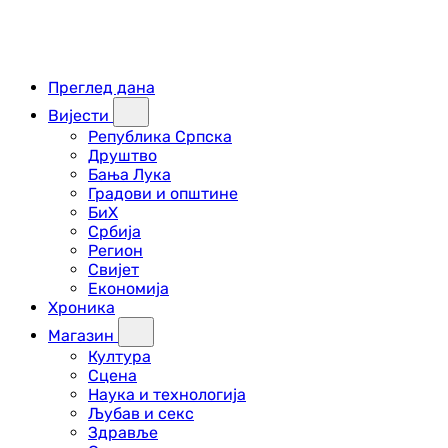
Преглед дана
Вијести
Република Српска
Друштво
Бања Лука
Градови и општине
БиХ
Србија
Регион
Свијет
Економија
Хроника
Магазин
Култура
Сцена
Наука и технологија
Љубав и секс
Здравље