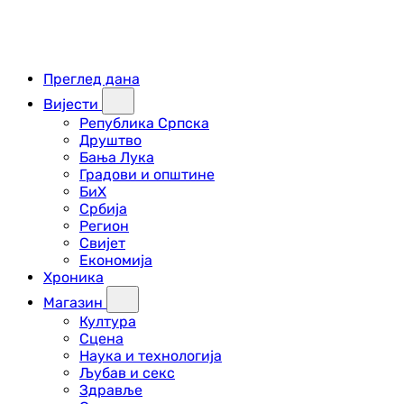
Преглед дана
Вијести
Република Српска
Друштво
Бања Лука
Градови и општине
БиХ
Србија
Регион
Свијет
Економија
Хроника
Магазин
Култура
Сцена
Наука и технологија
Љубав и секс
Здравље