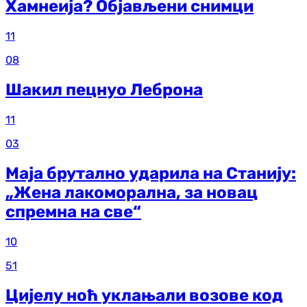
Хамнеија? Објављени снимци
11
08
Шакил пецнуо Леброна
11
03
Маја брутално ударила на Станију:
„Жена лакоморална, за новац
спремна на све“
10
51
Цијелу ноћ уклањали возове код