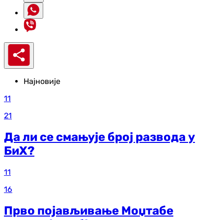
Најновије
11
21
Да ли се смањује број развода у
БиХ?
11
16
Прво појављивање Моџтабе