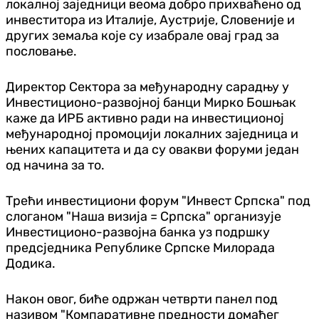
локалној заједници веома добро прихваћено од
инвеститора из Италије, Аустрије, Словеније и
других земаља које су изабрале овај град за
пословање.
Директор Сектора за међународну сарадњу у
Инвестиционо-развојној банци Мирко Бошњак
каже да ИРБ активно ради на инвестиционој
међународној промоцији локалних заједница и
њених капацитета и да су овакви форуми један
од начина за то.
Трећи инвестициони форум "Инвест Српска" под
слоганом "Наша визија = Српска" организује
Инвестиционо-развојна банка уз подршку
предсједника Републике Српске Милорада
Додика.
Након овог, биће одржан четврти панел под
називом "Компаративне предности домаћег