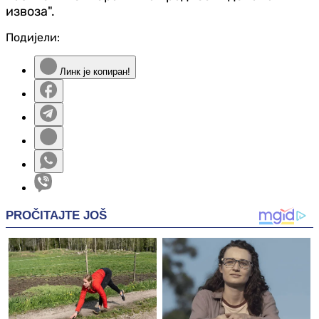
извоза".
Подијели:
Линк је копиран!