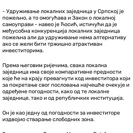
- Удруживање локалних заједница у Српској је
пожељно, а то омогућава и Закон о локалној
самоуправи - навео је Ћосић, истичући да је
међусобна конкуренција локалних заједница
пожељна али да удруживање нема алтернативу
ако се жели бити тржишно атрактиван
инвеститорима.
Према његовим ријечима, свака локална
заједница има своје компаративне предности
које ће на крају превагнути код инвеститора који
за покретање свог пословања најчешће очекује и
одређене погодности, како од те локалне
заједнице, тако и од републичких институција.
Он је као једну од погодности за инвеститоре
издвојио стварање слободних зона.