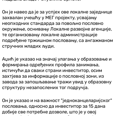
Он је навео да је за успјех ове локалне заједнице
захвалан учешћу у МЕГ пројекту, усвајању
неопходних стандарда за повољно пословно
окружење, оснивању Локалне развојне агенције,
те организовању локалне администрације
подређене тржишном пословању, са ангажманом
стручних младих људи.
Аџић је указао на значај улагања у образовање и
формирања одређених профила занимања,
истичући да сваки страни инвеститор, осим
захтјева за информације о пословној зони, из
завода за запошљавање тражи увид у образовну
структуру незапослених тог подручја.
Он је указао и на важност "једноканцеларијског"
пословања, односно да инвеститор за 15 дана
добије све потребне дозволе, што је у овој