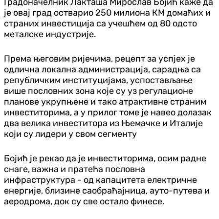
Градоначелник Лакташа Мирослав Бојић каже да
је овај град остварио 250 милиона КМ домаћих и
страних инвестиција са учешћем од 80 одсто
металске индустрије.
Према његовим ријечима, рецепт за успјех је
одлична локална администрација, сарадња са
републичким институцијама, успостављање
више пословних зона које су уз регулационе
планове укрупњене и тако атрактивне страним
инвеститорима, а у прилог томе је навео долазак
два велика инвеститора из Њемачке и Италије
који су лидери у свом сегменту
Бојић је рекао да је инвеститорима, осим радне
снаге, важна и пратећа пословна
инфраструктура - од капацитета електричне
енергије, близине саобраћајница, ауто-путева и
аеродрома, док су све остало финесе.