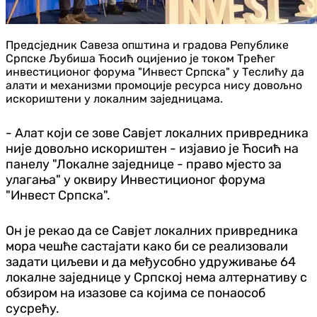
Предсједник Савеза општина и градова Републике
Српске Љубиша Ћосић оцијенио је током Трећег
инвестиционог форума "Инвест Српска" у Теслићу да
алати и механизми промоције ресурса нису довољно
искориштени у локалним заједницама.
- Алат који се зове Савјет локалних привредника
није довољно искориштен - изјавио је Ћосић на
панелу "Локалне заједнице - право мјесто за
улагања" у оквиру Инвестиционог форума
"Инвест Српска".
Он је рекао да се Савјет локалних привредника
мора чешће састајати како би се реализовали
задати циљеви и да међусобно удруживање 64
локалне заједнице у Српској нема алтернативу с
обзиром на изазове са којима се понаособ
сусрећу.