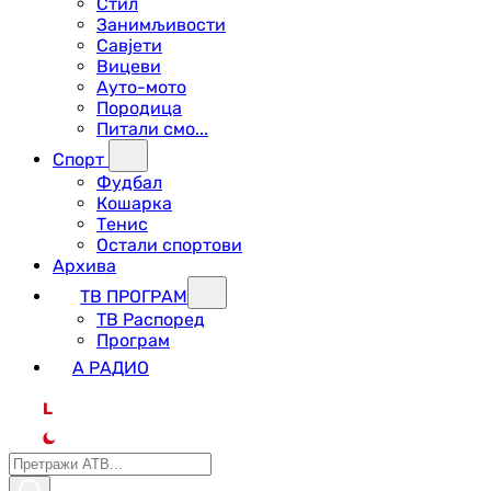
Стил
Занимљивости
Савјети
Вицеви
Ауто-мото
Породица
Питали смо...
Спорт
Фудбал
Кошарка
Тенис
Остали спортови
Архива
ТВ ПРОГРАМ
ТВ Распоред
Програм
А РАДИО
L