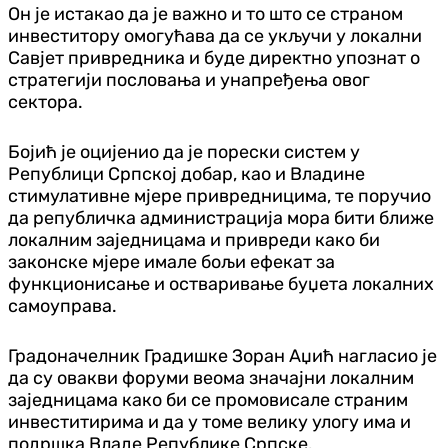
Он је истакао да је важно и то што се страном
инвеститору омогућава да се укључи у локални
Савјет привредника и буде директно упознат о
стратегији пословања и унапређења овог
сектора.
Бојић је оцијенио да је порески систем у
Републици Српској добар, као и Владине
стимулативне мјере привредницима, те поручио
да републичка администрација мора бити ближе
локалним заједницама и привреди како би
законске мјере имале бољи ефекат за
функционисање и остваривање буџета локалних
самоуправа.
Градоначелник Градишке Зоран Аџић нагласио је
да су овакви форуми веома значајни локалним
заједницама како би се промовисале страним
инвеститирима и да у томе велику улогу има и
подршка Владе Републике Српске.