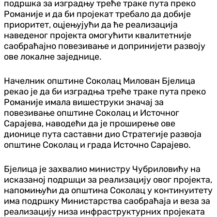
подршка за изградњу треће траке пута преко
Романије и да би пројекат требало да добије
приоритет, оцјењујући да ће реализација
наведеног пројекта омогућити квалитетније
саобраћајно повезивање и допринијети развоју
ове локалне заједнице.
Начелник општине Соколац Милован Бјелица
рекао је да би изградња треће траке пута преко
Романије имала вишеструки значај за
повезивање општине Соколац и Источног
Сарајева, наводећи да је проширење ове
дионице пута саставни дио Стратегије развоја
општине Соколац и града Источно Сарајево.
Бјелица је захвалио министру Чубриловићу на
исказаној подршци за реализацију овог пројекта,
напомињући да општина Соколац у континуитету
има подршку Министарства саобраћаја и веза за
реализацију низа инфраструктурних пројеката