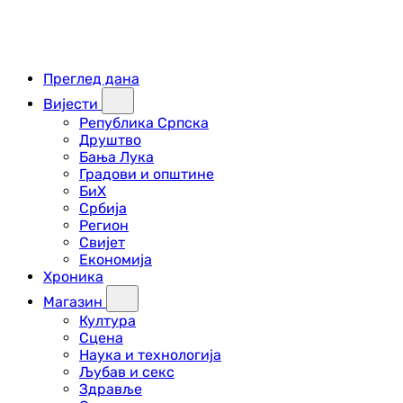
Преглед дана
Вијести
Република Српска
Друштво
Бања Лука
Градови и општине
БиХ
Србија
Регион
Свијет
Економија
Хроника
Магазин
Култура
Сцена
Наука и технологија
Љубав и секс
Здравље