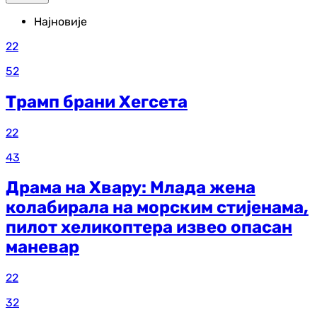
Најновије
22
52
Трамп брани Хегсета
22
43
Драма на Хвару: Млада жена
колабирала на морским стијенама,
пилот хеликоптера извео опасан
маневар
22
32