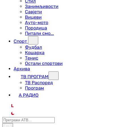
Стил
Занимљивости
Савјети
Вицеви
Ауто-мото
Породица
Питали смо...
Спорт
Фудбал
Кошарка
Тенис
Остали спортови
Архива
ТВ ПРОГРАМ
ТВ Распоред
Програм
А РАДИО
L