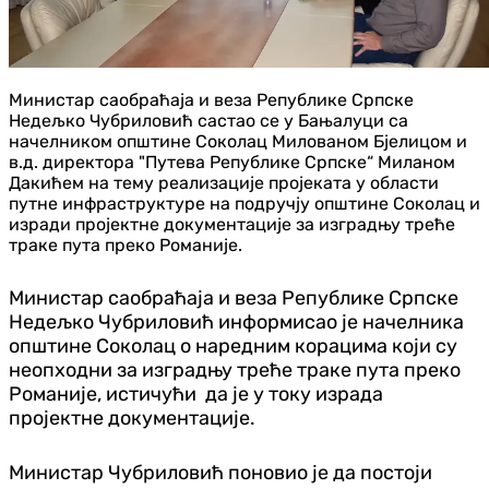
Министар саобраћаја и веза Републике Српске
Недељко Чубриловић састао се у Бањалуци са
начелником општине Соколац Милованом Бјелицом и
в.д. директора "Путева Републике Српске“ Миланом
Дакићем на тему реализације пројеката у области
путне инфраструктуре на подручју општине Соколац и
изради пројектне документације за изградњу треће
траке пута преко Романије.
Министар саобраћаја и веза Републике Српске
Недељко Чубриловић информисао је начелника
општине Соколац о наредним корацима који су
неопходни за изградњу треће траке пута преко
Романије, истичући да је у току израда
пројектне документације.
Министар Чубриловић поновио је да постоји