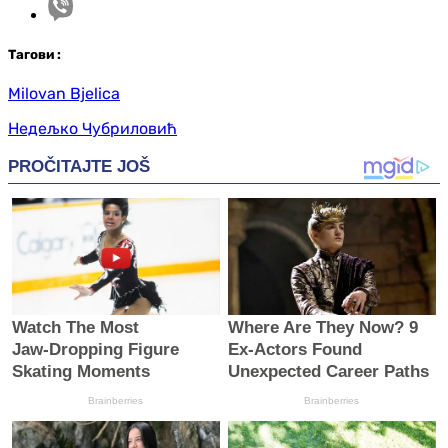
Таг
ови
:
Milovan Bjelica
Недељко Чубриловић