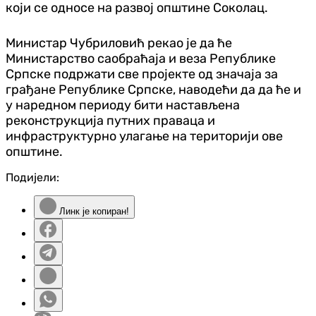
који се односе на развој општине Соколац.
Министар Чубриловић рекао је да ће
Министарство саобраћаја и веза Републике
Српске подржати све пројекте од значаја за
грађане Републике Српске, наводећи да да ће и
у наредном периоду бити настављена
реконструкција путних праваца и
инфраструктурно улагање на територији ове
општине.
Подијели:
Линк је копиран!