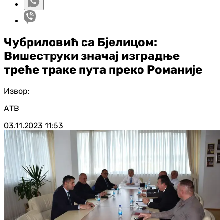
Чубриловић са Бјелицом:
Вишеструки значај изградње
треће траке пута преко Романије
Извор:
АТВ
03.11.2023
11:53