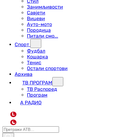
Стил
Занимљивости
Савјети
Вицеви
Ауто-мото
Породица
Питали смо...
Спорт
Фудбал
Кошарка
Тенис
Остали спортови
Архива
ТВ ПРОГРАМ
ТВ Распоред
Програм
А РАДИО
L