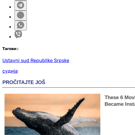
Таг
ови
:
Ustavni sud Republike Srpske
судија