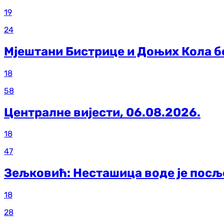
19
24
Мјештани Бистрице и Доњих Кола б
18
58
Централне вијести, 06.08.2026.
18
47
Зељковић: Несташица воде је посљ
18
28