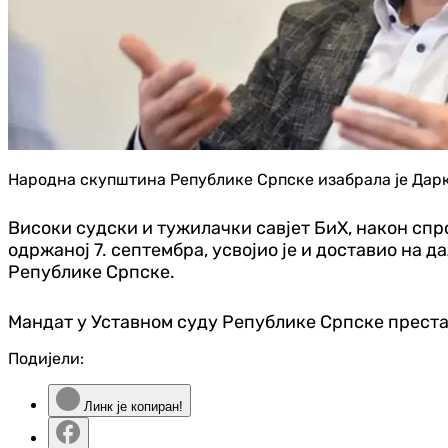
Народна скупштина Републике Српске изабрала је Дарка
Високи судски и тужилачки савјет БиХ, након сп
одржаној 7. септембра, усвојио је и доставио на
Републике Српске.
Мандат у Уставном суду Републике Српске престао
Подијели:
Линк је копиран!