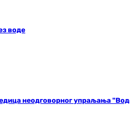
ез воде
едица неодговорног упраљања "Водо