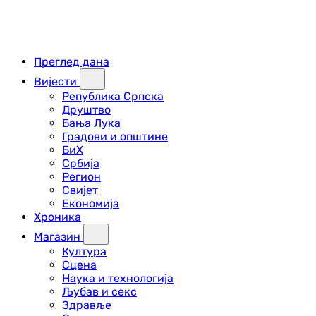
Преглед дана
Вијести
Република Српска
Друштво
Бања Лука
Градови и општине
БиХ
Србија
Регион
Свијет
Економија
Хроника
Магазин
Култура
Сцена
Наука и технологија
Љубав и секс
Здравље