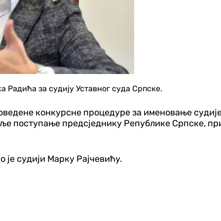
 Радића за судију Уставног суда Српске.
роведене конкурсне процедуре за именовање судије
 даље поступање предсједнику Републике Српске, пр
 је судији Марку Рајчевићу.