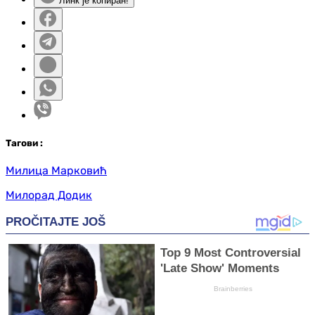
Линк је копиран!
Таг
ови
:
Милица Марковић
Милорад Додик