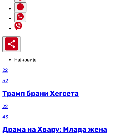
Најновије
22
52
Трамп брани Хегсета
22
43
Драма на Хвару: Млада жена