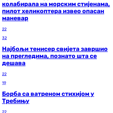
колабирала на морским стијенама,
пилот хеликоптера извео опасан
маневар
22
32
Најбољи тенисер свијета завршио
на прегледима, познато шта се
дешава
22
19
Борба са ватреном стихијом у
Требињу
22