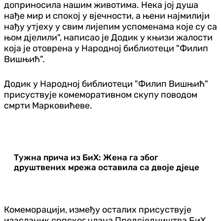
доприносила нашим животима. Нека јој душа
нађе мир и спокој у вјечности, а њени најмилији
нађу утјеху у свим лијепим успоменама које су са
њом дјелили", написао је Додик у књизи жалости
која је отоврена у Народној библиотеци "Филип
Вишњић".
Додик у Народној библиотеци "Филип Вишњић"
присуствује комеморативном скупу поводом
смрти Марковићеве.
Тужна прича из БиХ: Жена га због
друштвених мрежа оставила са двоје дјеце
Комеморацији, између осталих присуствује
изасланик српског члана Предсједништва БиХ