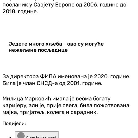
посланик у Савјету Европе од 2006. године до
2018. године.
Једете много хљеба - ово су могуће
нежељене посљедице
За директора ФИПА именована је 2020. године.
Била је члан СНСД-а од 2001. године.
Милица Марковић имала је веома богату
каријеру, али је, прије свега, била пожртвована
мајка, пријатељ, колега и сарадник.
Подијели: