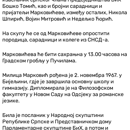
Бошко Томић, као и бројни сарадници и
пријатељи Марковићеве, између осталих, Никола
Шпирић, Војин Митровић и Недељко Ћорић.
На скупу ће се од Марковићеве опростити
породица, сарадници и колеге из СНСД-а.
Марковићева ће бити сахрањна у 13.00 часова на
Градском гробљу у Пучилама.
Милица Марковић рођена је 2. новембра 1967. у
Бијељини, гдје је завршила основну школу и
гимназију. Дипломирала је на Филозофском
факултету у Новом Саду на Одсјеку за романске
језике.
Била је посланик у Народној скупштини
Републике Српске и Представничком дому
Парламентарне скупштине БиХ, а потом и