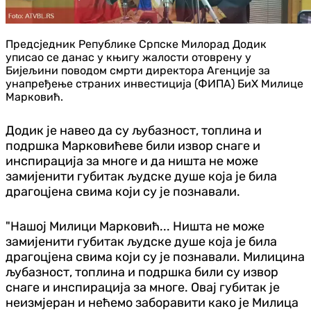
Предсједник Републике Српске Милорад Додик
уписао се данас у књигу жалости отоврену у
Бијељини поводом смрти директора Агенције за
унапређење страних инвестиција (ФИПА) БиХ Милице
Марковић.
Додик је навео да су љубазност, топлина и
подршка Марковићеве били извор снаге и
инспирација за многе и да ништа не може
замијенити губитак људске душе која је била
драгоцјена свима који су је познавали.
"Нашој Милици Марковић... Ништа не може
замијенити губитак људске душе која је била
драгоцјена свима који су је познавали. Милицина
љубазност, топлина и подршка били су извор
снаге и инспирација за многе. Овај губитак је
неизмјеран и нећемо заборавити како је Милица