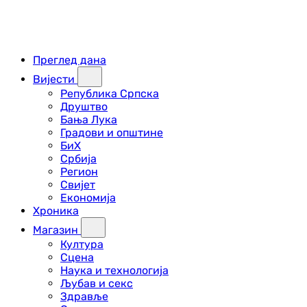
Преглед дана
Вијести
Република Српска
Друштво
Бања Лука
Градови и општине
БиХ
Србија
Регион
Свијет
Економија
Хроника
Магазин
Култура
Сцена
Наука и технологија
Љубав и секс
Здравље