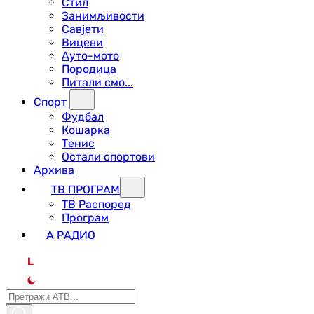
Стил
Занимљивости
Савјети
Вицеви
Ауто-мото
Породица
Питали смо...
Спорт
Фудбал
Кошарка
Тенис
Остали спортови
Архива
ТВ ПРОГРАМ
ТВ Распоред
Програм
А РАДИО
L