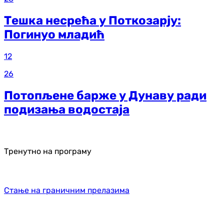
Тешка несрећа у Поткозарју:
Погинуо младић
12
26
Потопљене барже у Дунаву ради
подизања водостаја
Тренутно на програму
Стање на граничним прелазима