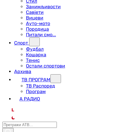
Стил
Занимљивости
Савјети
Вицеви
Ауто-мото
Породица
Питали смо...
Спорт
Фудбал
Кошарка
Тенис
Остали спортови
Архива
ТВ ПРОГРАМ
ТВ Распоред
Програм
А РАДИО
L