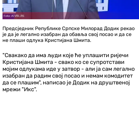
Предсједник Републике Српске Милорад Додик рекао
је да је легално изабран да обавља свој посао и да се
не плаши одлука Кристијана Шмита.
"Свакако да има људи које ће уплашити ријечи
Кристијана Шмита - свако ко се супротстави
мојим одлукама иде у затвор - али ја сам легално
изабран да радим свој посао и немам комодитет
да се плашим", написао је Додик на друштвеној
мрежи "Икс".