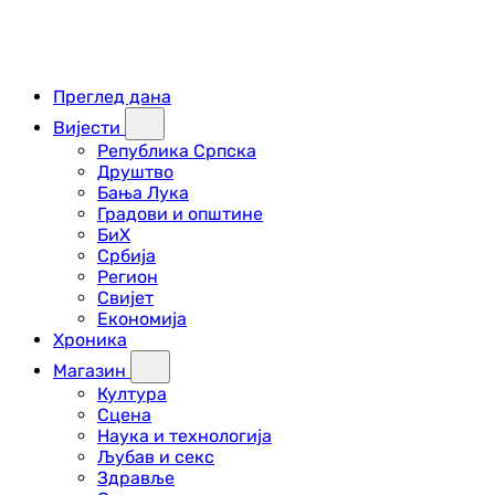
Преглед дана
Вијести
Република Српска
Друштво
Бања Лука
Градови и општине
БиХ
Србија
Регион
Свијет
Економија
Хроника
Магазин
Култура
Сцена
Наука и технологија
Љубав и секс
Здравље