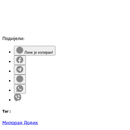
Подијели:
Линк је копиран!
Таг
:
Милорад Додик