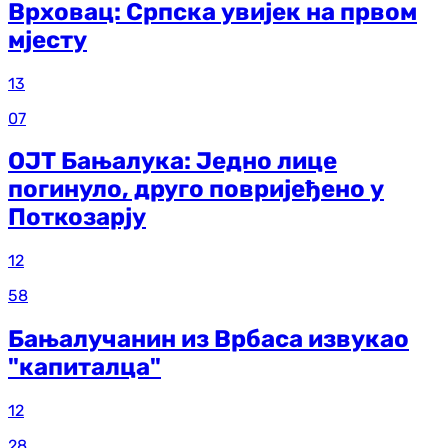
Врховац: Српска увијек на првом
мјесту
13
07
ОЈТ Бањалука: Једно лице
погинуло, друго повријеђено у
Поткозарју
12
58
Бањалучанин из Врбаса извукао
"капиталца"
12
28