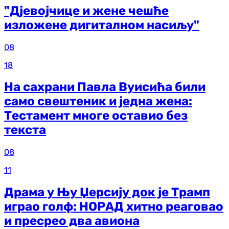
"Дјевојчице и жене чешће
изложене дигиталном насиљу"
08
18
На сахрани Павла Вуисића били
само свештеник и једна жена:
Тестамент многе оставио без
текста
08
11
Драма у Њу Џерсију док је Трамп
играо голф: НОРАД хитно реаговао
и пресрео два авиона