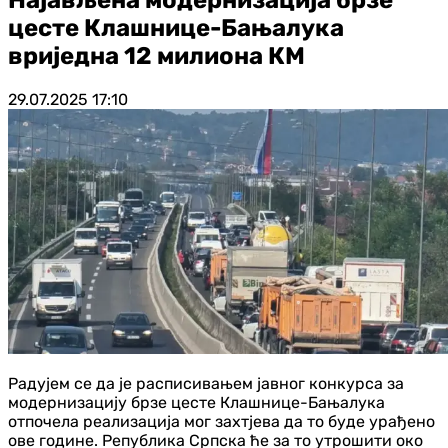
цесте Клашнице-Бањалука
вриједна 12 милиона КМ
29.07.2025
17:10
Радујем се да је расписивањем јавног конкурса за
модернизацију брзе цесте Клашнице-Бањалука
отпочела реализација мог захтјева да то буде урађено
ове године. Република Српска ће за то утрошити око