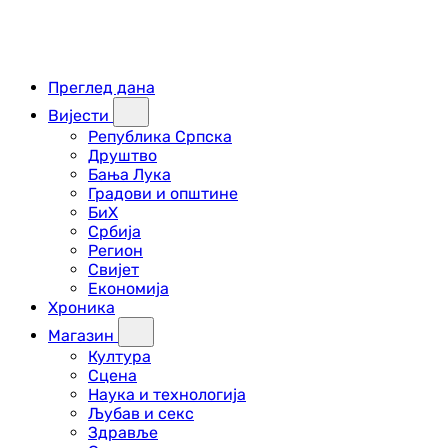
Преглед дана
Вијести
Република Српска
Друштво
Бања Лука
Градови и општине
БиХ
Србија
Регион
Свијет
Економија
Хроника
Магазин
Култура
Сцена
Наука и технологија
Љубав и секс
Здравље