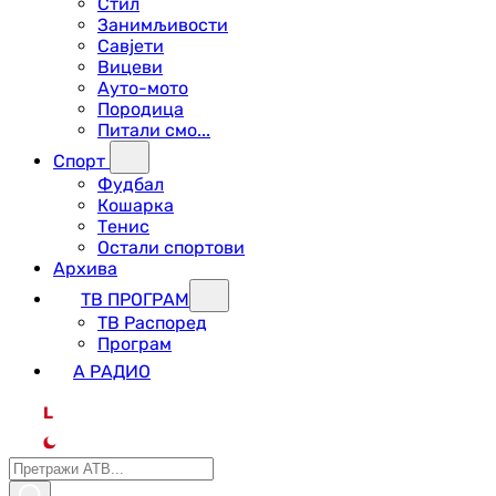
Стил
Занимљивости
Савјети
Вицеви
Ауто-мото
Породица
Питали смо...
Спорт
Фудбал
Кошарка
Тенис
Остали спортови
Архива
ТВ ПРОГРАМ
ТВ Распоред
Програм
А РАДИО
L