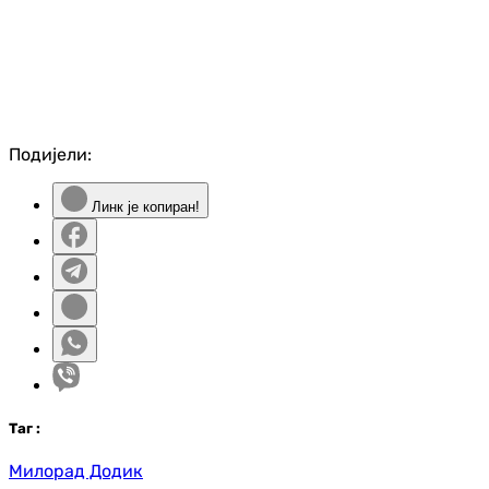
Подијели:
Линк је копиран!
Таг
:
Милорад Додик