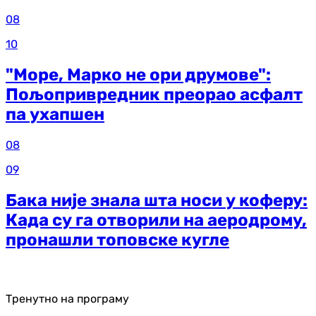
08
10
"Море, Марко не ори друмове":
Пољопривредник преорао асфалт
па ухапшен
08
09
Бака није знала шта носи у коферу:
Када су га отворили на аеродрому,
пронашли топовске кугле
Тренутно на програму