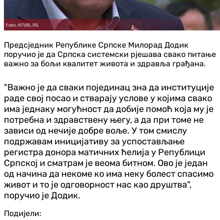
Предсједник Републике Српске Милорад Додик
поручио је да Српска системски рјешава свако питање
важно за бољи квалитет живота и здравља грађана.
"Важно је да сваки појединац зна да институције
раде свој посао и стварају услове у којима свако
има једнаку могућност да добије помоћ која му је
потребна и здравствену његу, а да при томе не
зависи од нечије добре воље.
У том смислу
подржавам иницијативу за успостављање
регистра донора матичних ћелија у Републици
Српској и сматрам је веома битном. Ово је један
од начина да некоме ко има неку болест спасимо
живот и то је одговорност нас као друштва",
поручио је Додик.
Подијели: