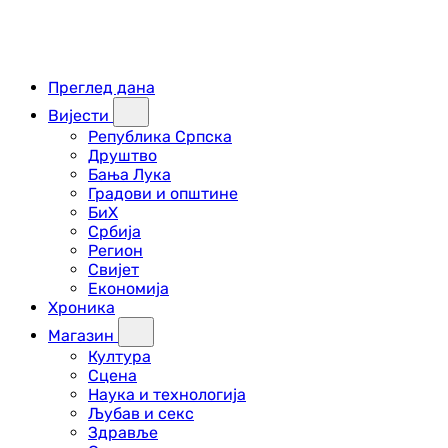
Преглед дана
Вијести
Република Српска
Друштво
Бања Лука
Градови и општине
БиХ
Србија
Регион
Свијет
Економија
Хроника
Магазин
Култура
Сцена
Наука и технологија
Љубав и секс
Здравље