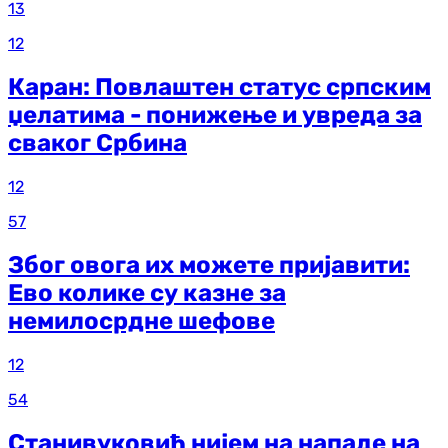
13
12
Каран: Повлаштен статус српским
џелатима - понижење и увреда за
сваког Србина
12
57
Због овога их можете пријавити:
Ево колике су казне за
немилосрдне шефове
12
54
Станивуковић нијем на нападе на