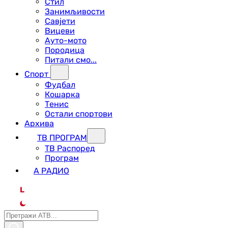
Стил
Занимљивости
Савјети
Вицеви
Ауто-мото
Породица
Питали смо...
Спорт
Фудбал
Кошарка
Тенис
Остали спортови
Архива
ТВ ПРОГРАМ
ТВ Распоред
Програм
А РАДИО
L