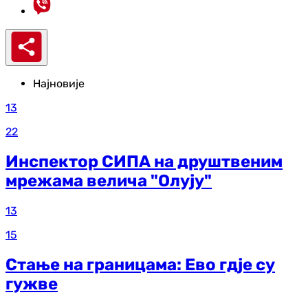
Најновије
13
22
Инспектор СИПА на друштвеним
мрежама велича "Олују"
13
15
Стање на границама: Ево гдје су
гужве