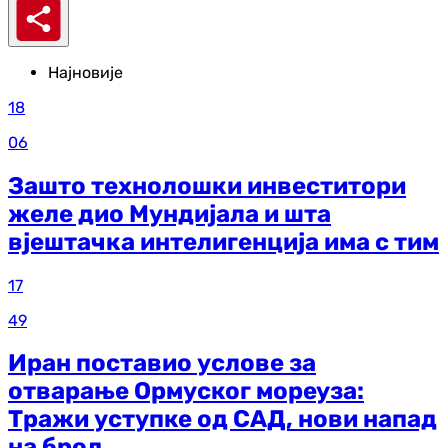
Најновије
18
06
Зашто технолошки инвеститори
желе дио Мундијала и шта
вјештачка интелигенција има с тим
17
49
Иран поставио услове за
отварање Ормуског мореуза:
Тражи уступке од САД, нови напад
на брод