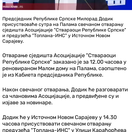
Предсједник Републике Српске Милорад Додик
присуствоваће сутра на Палама свечаном отварању
сједишта Асоцијације "Ствараоци Републике Српске"
и предузећа "Топлана-ИНС" у Источном Новом
Сарајеву.
Отварање сједишта Асоцијације "Ствараоци
Републике Српске" заказано је за 12.00 часова у
реновираном Малом дому на Палама, саопштено
је из Кабиета предсједника Републике.
Након свечаног отварања, Додик ће разговарати
са члановима Асоцијације, а предвиђене су и
изјаве за новинаре.
Додик ће у Источном Новом Сарајеву у 14.30
часова присуствовати свечаном отварању
предузећа "Топлана-ИНС" у Улици Карађорђева