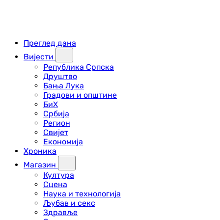
Преглед дана
Вијести
Република Српска
Друштво
Бања Лука
Градови и општине
БиХ
Србија
Регион
Свијет
Економија
Хроника
Магазин
Култура
Сцена
Наука и технологија
Љубав и секс
Здравље