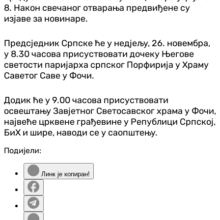
8. Након свечаног отварања предвиђене су
изјаве за новинаре.
Предсједник Српске ће у недјељу, 26. новембра,
у 8.30 часова присуствовати дочеку Његове
светости паријарха српског Порфирија у Храму
Саветог Саве у Фочи.
Додик ће у 9.00 часова присуствовати
освештању Завјетног Светосавског храма у Фочи,
највеће црквене грађевине у Републици Српској,
БиХ и шире, наводи се у саопштењу.
Подијели:
Линк је копиран!