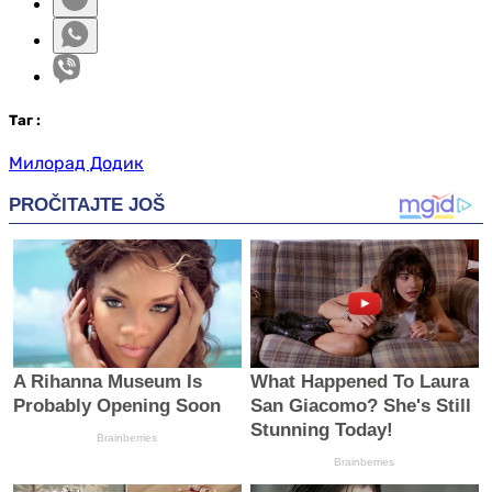
Таг
:
Милорад Додик