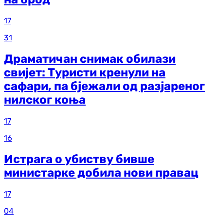
17
31
Драматичан снимак обилази
свијет: Туристи кренули на
сафари, па бјежали од разјареног
нилског коња
17
16
Истрага о убиству бивше
министарке добила нови правац
17
04