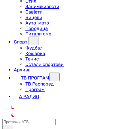
Стил
Занимљивости
Савјети
Вицеви
Ауто-мото
Породица
Питали смо...
Спорт
Фудбал
Кошарка
Тенис
Остали спортови
Архива
ТВ ПРОГРАМ
ТВ Распоред
Програм
А РАДИО
L