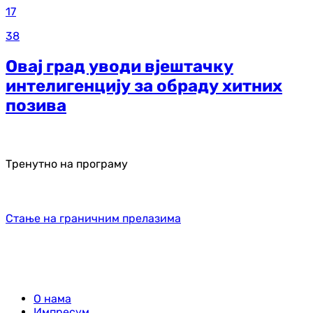
17
38
Овај град уводи вјештачку
интелигенцију за обраду хитних
позива
Тренутно на програму
Стање на граничним прелазима
О нама
Импресум