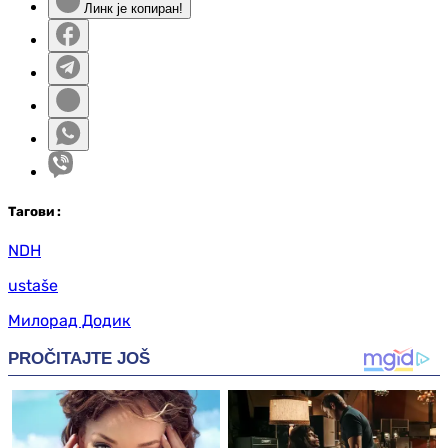
Линк је копиран!
Таг
ови
:
NDH
ustaše
Милорад Додик