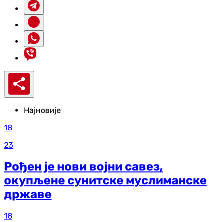
Најновије
18
23
Рођен је нови војни савез,
окупљене сунитске муслиманске
државе
18