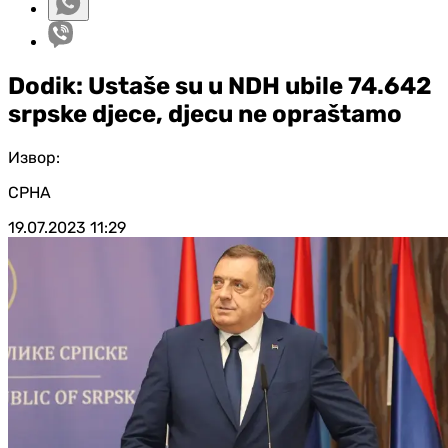
Dodik: Ustaše su u NDH ubile 74.642
srpske djece, djecu ne opraštamo
Извор:
СРНА
19.07.2023
11:29