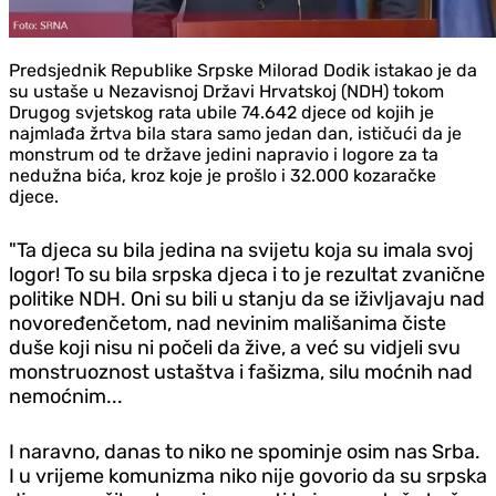
Predsjednik Republike Srpske Milorad Dodik istakao je da
su ustaše u Nezavisnoj Državi Hrvatskoj (NDH) tokom
Drugog svjetskog rata ubile 74.642 djece od kojih je
najmlađa žrtva bila stara samo jedan dan, ističući da je
monstrum od te države jedini napravio i logore za ta
nedužna bića, kroz koje je prošlo i 32.000 kozaračke
djece.
"Ta djeca su bila jedina na svijetu koja su imala svoj
logor! To su bila srpska djeca i to je rezultat zvanične
politike NDH. Oni su bili u stanju da se iživljavaju nad
novoređenčetom, nad nevinim mališanima čiste
duše koji nisu ni počeli da žive, a već su vidjeli svu
monstruoznost ustaštva i fašizma, silu moćnih nad
nemoćnim...
I naravno, danas to niko ne spominje osim nas Srba.
I u vrijeme komunizma niko nije govorio da su srpska