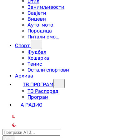
Стил
Занимљивости
Савјети
Вицеви
Ауто-мото
Породица
Питали смо...
Спорт
Фудбал
Кошарка
Тенис
Остали спортови
Архива
ТВ ПРОГРАМ
ТВ Распоред
Програм
А РАДИО
L