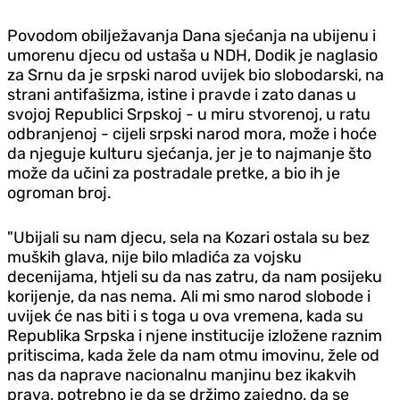
Povodom obilježavanja Dana sjećanja na ubijenu i
umorenu djecu od ustaša u NDH, Dodik je naglasio
za Srnu da je srpski narod uvijek bio slobodarski, na
strani antifašizma, istine i pravde i zato danas u
svojoj Republici Srpskoj - u miru stvorenoj, u ratu
odbranjenoj - cijeli srpski narod mora, može i hoće
da njeguje kulturu sjećanja, jer je to najmanje što
može da učini za postradale pretke, a bio ih je
ogroman broj.
"Ubijali su nam djecu, sela na Kozari ostala su bez
muških glava, nije bilo mladića za vojsku
decenijama, htjeli su da nas zatru, da nam posijeku
korijenje, da nas nema. Ali mi smo narod slobode i
uvijek će nas biti i s toga u ova vremena, kada su
Republika Srpska i njene institucije izložene raznim
pritiscima, kada žele da nam otmu imovinu, žele od
nas da naprave nacionalnu manjinu bez ikakvih
prava, potrebno je da se držimo zajedno, da se