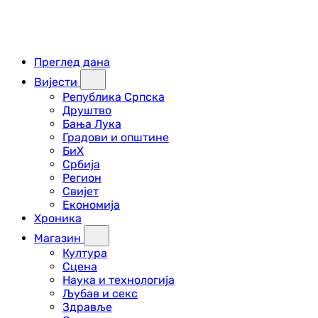
Преглед дана
Вијести
Република Српска
Друштво
Бања Лука
Градови и општине
БиХ
Србија
Регион
Свијет
Економија
Хроника
Магазин
Култура
Сцена
Наука и технологија
Љубав и секс
Здравље