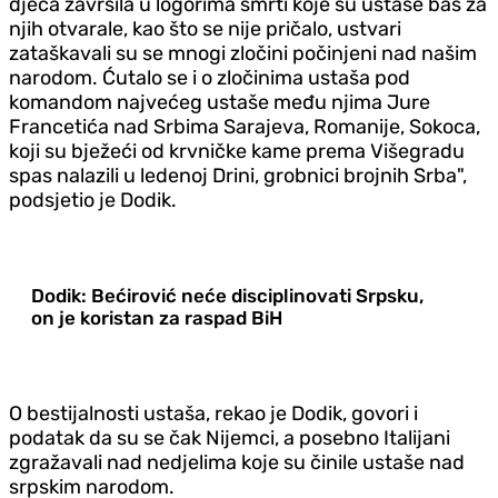
djeca završila u logorima smrti koje su ustaše baš za
njih otvarale, kao što se nije pričalo, ustvari
zataškavali su se mnogi zločini počinjeni nad našim
narodom. Ćutalo se i o zločinima ustaša pod
komandom najvećeg ustaše među njima Jure
Francetića nad Srbima Sarajeva, Romanije, Sokoca,
koji su bježeći od krvničke kame prema Višegradu
spas nalazili u ledenoj Drini, grobnici brojnih Srba",
podsjetio je Dodik.
Dodik: Bećirović neće disciplinovati Srpsku,
on je koristan za raspad BiH
O bestijalnosti ustaša, rekao je Dodik, govori i
podatak da su se čak Nijemci, a posebno Italijani
zgražavali nad nedjelima koje su činile ustaše nad
srpskim narodom.