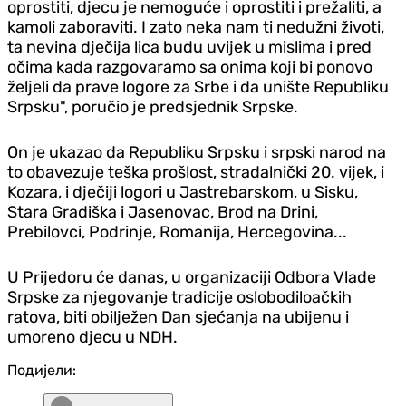
oprostiti, djecu je nemoguće i oprostiti i prežaliti, a
kamoli zaboraviti. I zato neka nam ti nedužni životi,
ta nevina dječija lica budu uvijek u mislima i pred
očima kada razgovaramo sa onima koji bi ponovo
željeli da prave logore za Srbe i da unište Republiku
Srpsku", poručio je predsjednik Srpske.
On je ukazao da Republiku Srpsku i srpski narod na
to obavezuje teška prošlost, stradalnički 20. vijek, i
Kozara, i dječiji logori u Jastrebarskom, u Sisku,
Stara Gradiška i Jasenovac, Brod na Drini,
Prebilovci, Podrinje, Romanija, Hercegovina...
U Prijedoru će danas, u organizaciji Odbora Vlade
Srpske za njegovanje tradicije oslobodiloačkih
ratova, biti obilježen Dan sjećanja na ubijenu i
umoreno djecu u NDH.
Подијели: