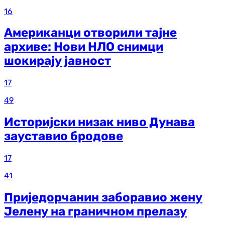
16
Американци отворили тајне
архиве: Нови НЛО снимци
шокирају јавност
17
49
Историјски низак ниво Дунава
зауставио бродове
17
41
Приједорчанин заборавио жену
Јелену на граничном прелазу