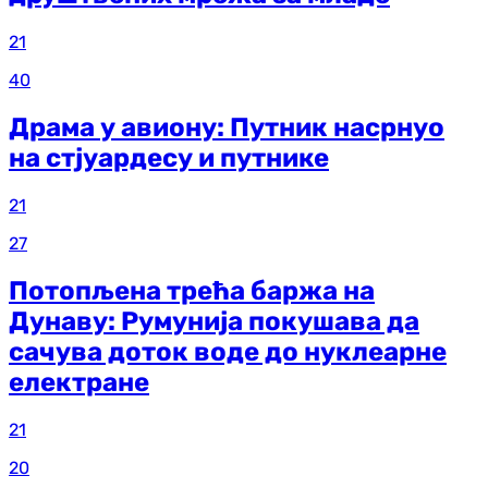
21
40
Драма у авиону: Путник насрнуо
на стјуардесу и путнике
21
27
Потопљена трећа баржа на
Дунаву: Румунија покушава да
сачува доток воде до нуклеарне
електране
21
20