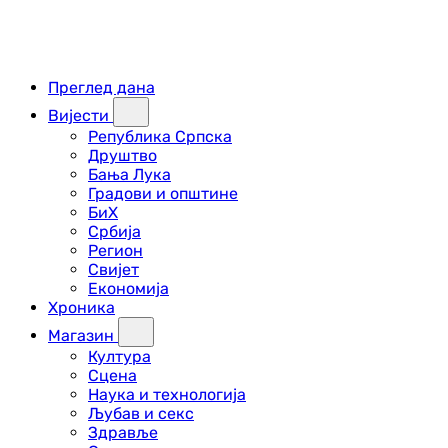
Преглед дана
Вијести
Република Српска
Друштво
Бања Лука
Градови и општине
БиХ
Србија
Регион
Свијет
Економија
Хроника
Магазин
Култура
Сцена
Наука и технологија
Љубав и секс
Здравље