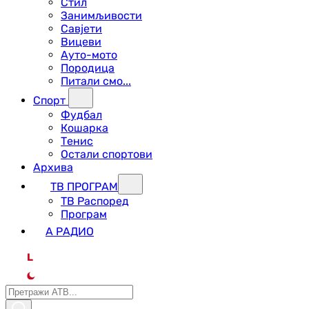
Стил
Занимљивости
Савјети
Вицеви
Ауто-мото
Породица
Питали смо...
Спорт
Фудбал
Кошарка
Тенис
Остали спортови
Архива
ТВ ПРОГРАМ
ТВ Распоред
Програм
А РАДИО
L