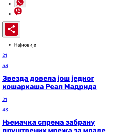
Најновије
21
53
Звезда довела још једног
кошаркаша Реал Мадрида
21
43
Њемачка спрема забрану
друштвених мрежа за младе