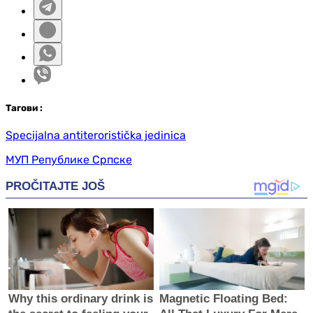
Таг
ови
:
Specijalna antiteroristička jedinica
МУП Републике Српске