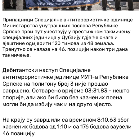
Припадници Специјалне антитерористичке јединице
Министарства унутрашњих послова Републике
Српске први пут учествују у престижном такмичењу
специјалних јединица у Дубаију гдје ће снаге и
вјештине одмјерити 120 тимова из 48 земаља.
Тренутно се налазе на 46. позицији након три дана
такмичења.
Дебитантски наступ Специјалне
антитерористичке јединице МУП-а Републике
Српске на полигону број 3 није прошао
савршено. Остварено вријеме 03:31.83 - нешто
спорије, али ако би било без казнених поена
могли би да избију чак и на друго мјесто.
На крају су завршили са временом 8:10.63 због
казнених бодова од 1:10 и са 176 бодова заузели
46 позицију.