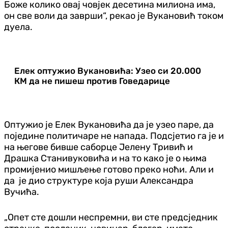
Боже колико овај човјек десетина милиона има,
он све воли да заврши“, рекао је Вукановић током
дуела.
Елек оптужио Вукановића: Узео си 20.000
КМ да нe пишеш против Говедарице
Оптужио је Елек Вукановића да је узео паре, да
поједине политичаре не напада. Подсјетио га је и
на његове бивше саборце Јелену Тривић и
Драшка Станивуковића и на то како је о њима
промијенио мишљење готово преко ноћи. Али и
да је дио структуре која руши Александра
Вучића.
„Опет сте дошли неспремни, ви сте предсједник