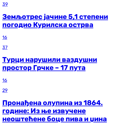
39
Земљотрес јачине 5,1 степени
погодио Курилска острва
16
37
Турци нарушили ваздушни
простор Грчке – 17 пута
16
29
Пронађена олупина из 1864.
године: Из ње извучене
неоштећене боце пива и џина