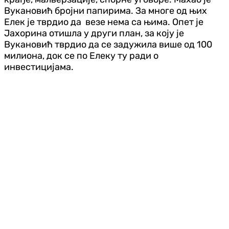
Вукановић бројни папирима. За многе од њих
Елек је тврдио да везе нема са њима. Опет је
Јахорина отишла у други план, за коју је
Вукановић тврдио да се задужила више од 100
милиона, док се по Елеку ту ради о
инвестицијама.