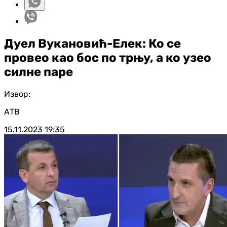
Дуел Вукановић-Елек: Ко се
провео као бос по трњу, а ко узео
силне паре
Извор:
АТВ
15.11.2023
19:35