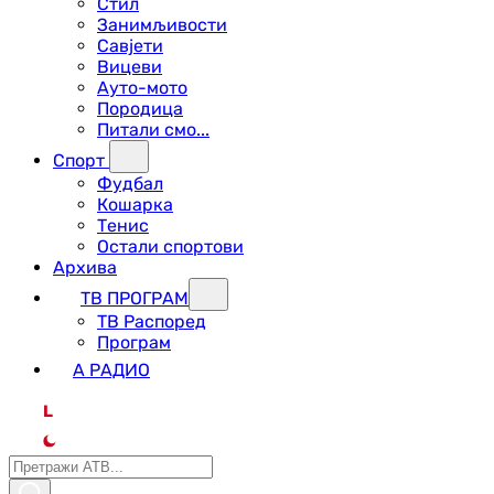
Стил
Занимљивости
Савјети
Вицеви
Ауто-мото
Породица
Питали смо...
Спорт
Фудбал
Кошарка
Тенис
Остали спортови
Архива
ТВ ПРОГРАМ
ТВ Распоред
Програм
А РАДИО
L