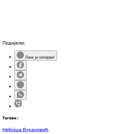
Подијели:
Линк је копиран!
Таг
ови
:
Небојша Вукановић