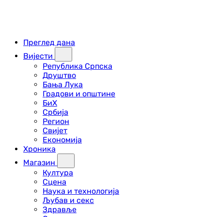
Преглед дана
Вијести
Република Српска
Друштво
Бања Лука
Градови и општине
БиХ
Србија
Регион
Свијет
Економија
Хроника
Магазин
Култура
Сцена
Наука и технологија
Љубав и секс
Здравље