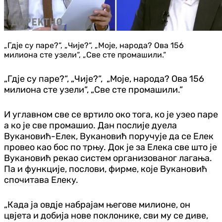
„Гдје су паре?“, „Чије?“, „Моје, народа? Ова 156
милиона сте узели“, „Све сте промашили.“
„Гдје су паре?“, „Чије?“, „Моје, народа? Ова 156
милиона сте узели“, „Све сте промашили.“
И углавном све се вртило око тога, ко је узео паре
а ко је све промашио. Дан послије дуела
Вукановић-Елек, Вукановић поручује да се Елек
провео као бос по трњу. Док је за Елека све што је
Вукановић рекао систем организованог лагања.
Па и функције, послови, фирме, које Вукановић
спочитава Елеку.
„Када ја овдје набрајам његове милионе, он
цвјета и добија нове поклонике, сви му се диве,