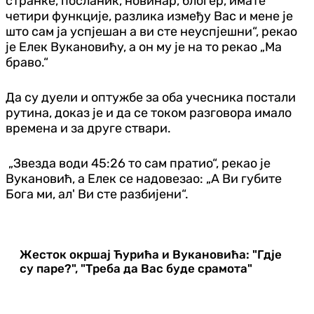
странке, посланик, новинар, блогер, имате
четири функције, разлика између Вас и мене је
што сам ја успјешан а ви сте неуспјешни“, рекао
је Елек Вукановићу, а он му је на то рекао „Ма
браво.“
Да су дуели и оптужбе за оба учесника постали
рутина, доказ је и да се током разговора имало
времена и за друге ствари.
„Звезда води 45:26 то сам пратио“, рекао је
Вукановић, а Елек се надовезао: „А Ви губите
Бога ми, ал' Ви сте разбијени“.
Жесток окршај Ћурића и Вукановића: "Гдје
су паре?", "Треба да Вас буде срамота"