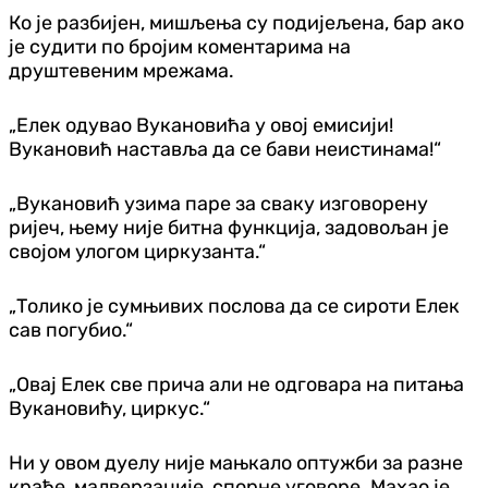
Ко је разбијен, мишљења су подијељена, бар ако
је судити по бројим коментарима на
друштевеним мрежама.
„Елек одувао Вукановића у овој емисији!
Вукановић наставља да се бави неистинама!“
„Вукановић узима паре за сваку изговорену
ријеч, њему није битна функција, задовољан је
својом улогом циркузанта.“
„Толико је сумњивих послова да се сироти Елек
сав погубио.“
„Овај Елек све прича али не одговара на питања
Вукановићу, циркус.“
Ни у овом дуелу није мањкало оптужби за разне
крађе, малверзације, спорне уговоре. Махао је