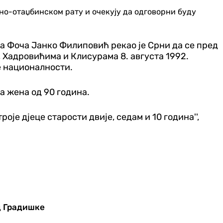
о-отаџбинском рату и очекују да одговорни буду
а Фоча Јанко Филиповић рекао је Срни да се пред
 Хадровићима и Клисурама 8. августа 1992.
ке националности.
ла жена од 90 година.
роје дјеце старости двије, седам и 10 година'',
д Градишке