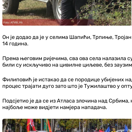
Он је додао да је у селима Шапићи, Трпиње, Тројан
14 година.
Према његовим ријечима, сва ова села налазила с
били су искључиво на цивилне циљеве, без заузим
Филиповић је истакао да се породице убијених на
процес трајати дуго зато што је Тужилаштво у опт
Подсјетио је да се из Атласа злочина над Србима,
најбоље може видјети намјера нападача.