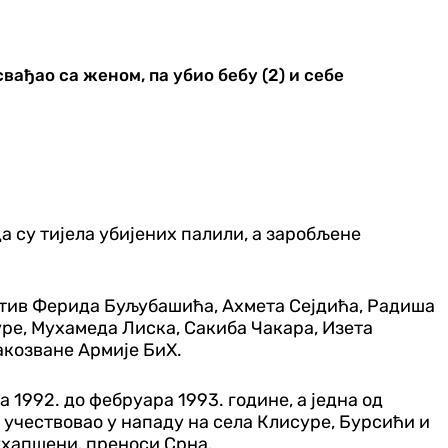
вађао са женом, па убио бебу (2) и себе
да су тијела убијених палили, а заробљене
ротив Ферида Буљубашића, Ахмета Сејдића, Радиша
ре, Мухамеда Лиска, Сакиба Чакара, Изета
акозване Армије БиХ.
1992. до фебруара 1993. године, а једна од
 учествовао у нападу на села Клисуре, Бурсићи и
 ухапшени, преноси Срна.