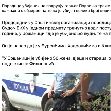
Породице убијених на подручју горњег Подриња траже 
кажњени с обзиром на то да је убијен велики број цивила
Предсједник у Општинској организацији породица
Судом БиХ у једном предмету тренутно води пост
године, у Јошаници гдје је убијено 56 људи, те на
Он је навео да је у Бурсићима, Хадровићима и Клис
''У Јошаници је убијено 56 жена, дјеце и стараца, о
подсјетио је Филиповић.