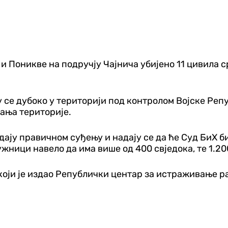
 и Поникве на подручју Чајнича убијено 11 цивила с
у се дубоко у територији под контролом Војске Реп
ања територије.
дају правичном суђењу и надају се да ће Суд БиХ б
ужници навело да има више од 400 свједока, те 1.2
 који је издао Републички центар за истраживање р