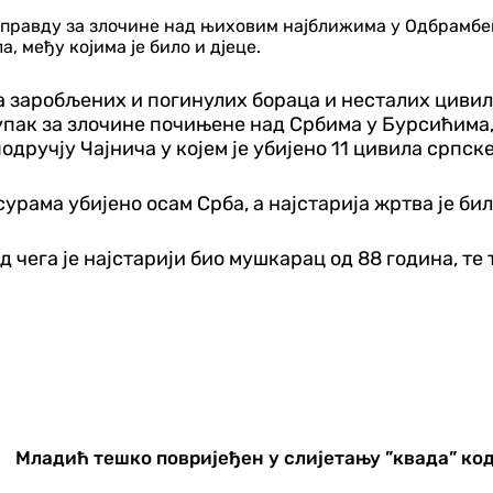
правду за злочине над њиховим најближима у Одбрамбен
, међу којима је било и дјеце.
 заробљених и погинулих бораца и несталих цивил
упак за злочине почињене над Србима у Бурсићима,
 подручју Чајнича у којем је убијено 11 цивила српс
урама убијено осам Срба, а најстарија жртва је би
д чега је најстарији био мушкарац од 88 година, те т
Младић тешко повријеђен у слијетању ”квада” ко