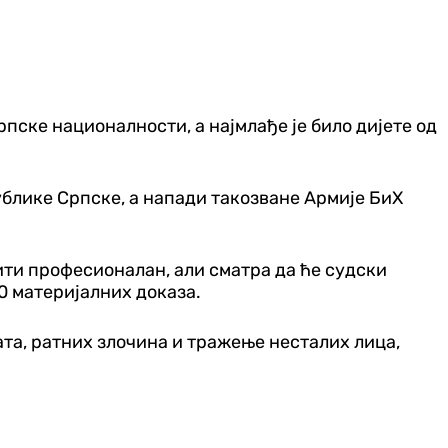
рпске националности, а најмлађе је било дијете од
ублике Српске, а напади такозване Армије БиХ
ити професионалан, али сматра да ће судски
00 материјалних доказа.
ата, ратних злочина и тражење несталих лица,