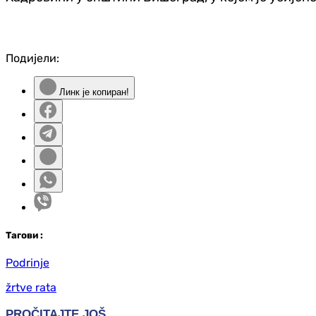
Подијели:
Линк је копиран!
Таг
ови
:
Podrinje
žrtve rata