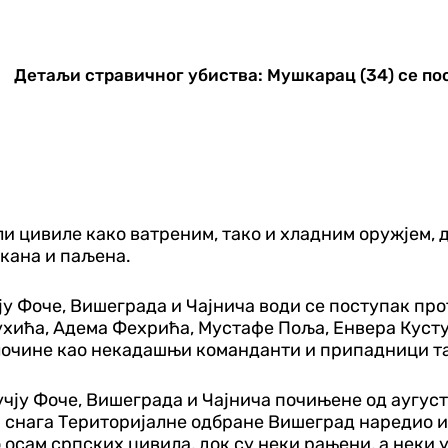
Детаљи стравичног убиства: Мушкарац (34) се пос
јали цивиле како ватреним, тако и хладним оружјем, 
чкана и паљена.
ју Фоче, Вишеграда и Чајнича води се поступак п
ухића, Адема Фехрића, Мустафе Поља, Енвера Кусту
 злочине као некадашњи команданти и припадници т
ју Фоче, Вишеграда и Чајнича почињене од аугуста 
та снага Територијалне одбране Вишеград наредио и
о осам српских цивила, док су неки рањени, а неки