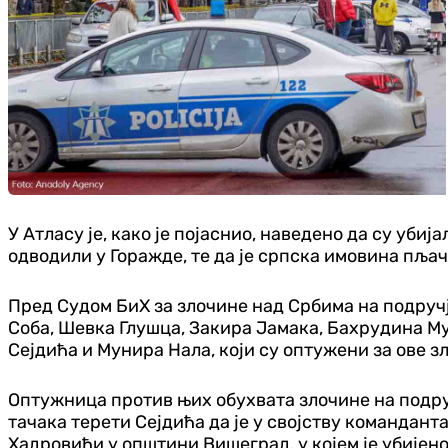
У Атласу је, како је појаснио, наведено да су уби
одводили у Горажде, те да је српска имовина пља
Пред Судом БиХ за злочине над Србима на подруч
Соба, Шевка Глушца, Закира Јамака, Бахрудина М
Сејдића и Мунира Нала, који су оптужени за ове
Оптужница против њих обухвата злочине на подруч
тачака терети Сејдића да је у својству командан
Хадровићи у општини Вишеград, у којем је убијен