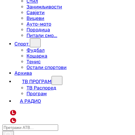
Стил
Занимљивости
Савјети
Вицеви
Ауто-мото
Породица
Питали смо...
Спорт
Фудбал
Кошарка
Тенис
Остали спортови
Архива
ТВ ПРОГРАМ
ТВ Распоред
Програм
А РАДИО
L