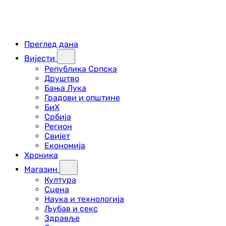
Преглед дана
Вијести
Република Српска
Друштво
Бања Лука
Градови и општине
БиХ
Србија
Регион
Свијет
Економија
Хроника
Магазин
Култура
Сцена
Наука и технологија
Љубав и секс
Здравље