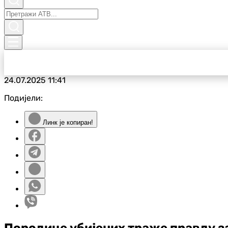
24.07.2025
11:41
Подијели:
Линк је копиран!
Породице убијених траже правду з