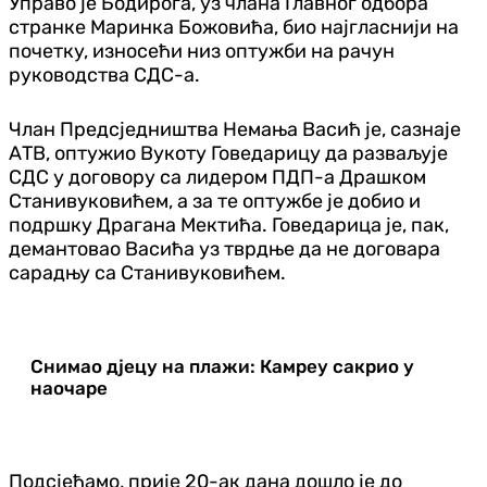
Управо је Бодирога, уз члана Главног одбора
странке Маринка Божовића, био најгласнији на
почетку, износећи низ оптужби на рачун
руководства СДС-а.
Члан Предсједништва Немања Васић је, сазнаје
АТВ, оптужио Вукоту Говедарицу да разваљује
СДС у договору са лидером ПДП-а Драшком
Станивуковићем, а за те оптужбе је добио и
подршку Драгана Мектића. Говедарица је, пак,
демантовао Васића уз тврдње да не договара
сарадњу са Станивуковићем.
Снимао дјецу на плажи: Камреу сакрио у
наочаре
Подсјећамо, прије 20-ак дана дошло је до