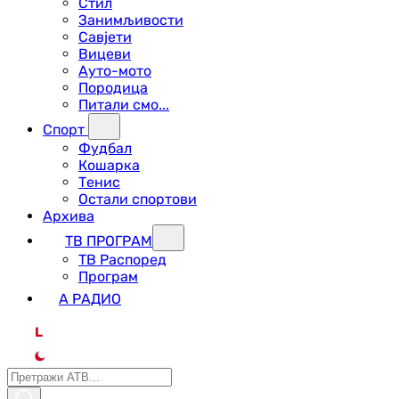
Стил
Занимљивости
Савјети
Вицеви
Ауто-мото
Породица
Питали смо...
Спорт
Фудбал
Кошарка
Тенис
Остали спортови
Архива
ТВ ПРОГРАМ
ТВ Распоред
Програм
А РАДИО
L