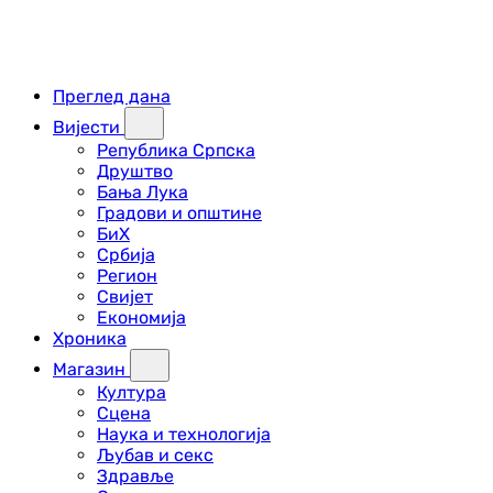
Преглед дана
Вијести
Република Српска
Друштво
Бања Лука
Градови и општине
БиХ
Србија
Регион
Свијет
Економија
Хроника
Магазин
Култура
Сцена
Наука и технологија
Љубав и секс
Здравље