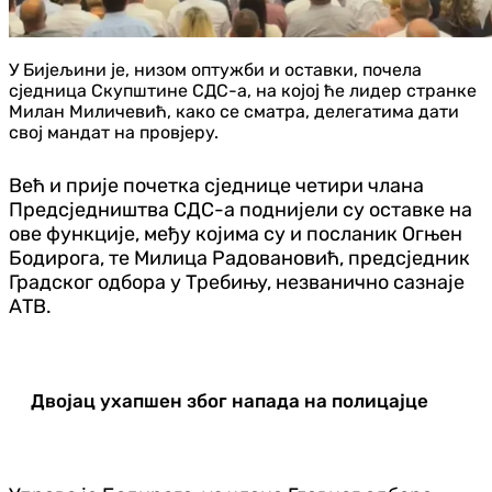
У Бијељини је, низом оптужби и оставки, почела
сједница Скупштине СДС-а, на којој ће лидер странке
Милан Миличевић, како се сматра, делегатима дати
свој мандат на провјеру.
Већ и прије почетка сједнице четири члана
Предсједништва СДС-а поднијели су оставке на
ове функције, међу којима су и посланик Огњен
Бодирога, те Милица Радовановић, предсједник
Градског одбора у Требињу, незванично сазнаје
АТВ.
Двојац ухапшен због напада на полицајце