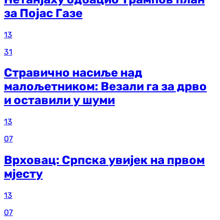
за Појас Газе
13
31
Стравично насиље над
малољетником: Везали га за дрво
и оставили у шуми
13
07
Врховац: Српска увијек на првом
мјесту
13
07