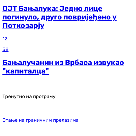
ОЈТ Бањалука: Једно лице
погинуло, друго повријеђено у
Поткозарју
12
58
Бањалучанин из Врбаса извукао
"капиталца"
Тренутно на програму
Стање на граничним прелазима