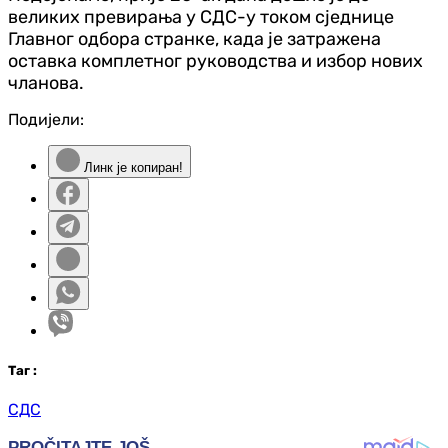
великих превирања у СДС-у током сједнице
Главног одбора странке, када је затражена
оставка комплетног руководства и избор нових
чланова.
Подијели:
Линк је копиран!
Таг
:
СДС