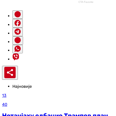
Најновије
13
40
Нетанјаху одбацио Трампов план