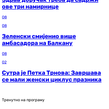
ове три намирнице
08
08
Зеленски смијенио више
амбасадора на Балкану
08
02
Сутра је Петка Трнова: Завршава
се мали женски циклус празника
Тренутно на програму