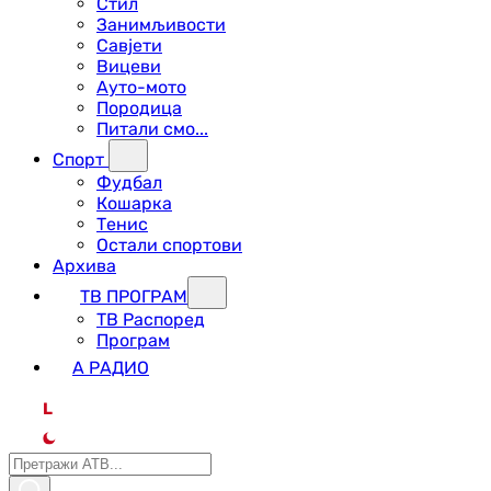
Стил
Занимљивости
Савјети
Вицеви
Ауто-мото
Породица
Питали смо...
Спорт
Фудбал
Кошарка
Тенис
Остали спортови
Архива
ТВ ПРОГРАМ
ТВ Распоред
Програм
А РАДИО
L