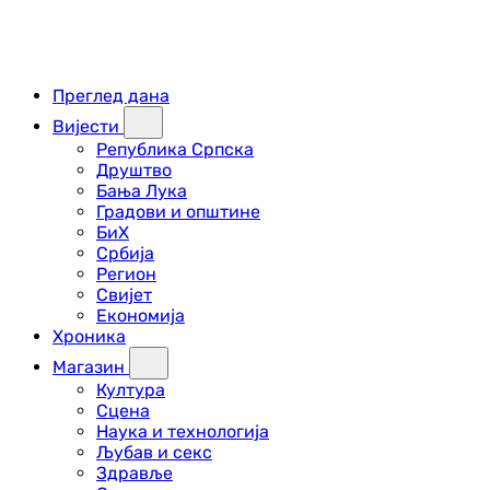
Преглед дана
Вијести
Република Српска
Друштво
Бања Лука
Градови и општине
БиХ
Србија
Регион
Свијет
Економија
Хроника
Магазин
Култура
Сцена
Наука и технологија
Љубав и секс
Здравље