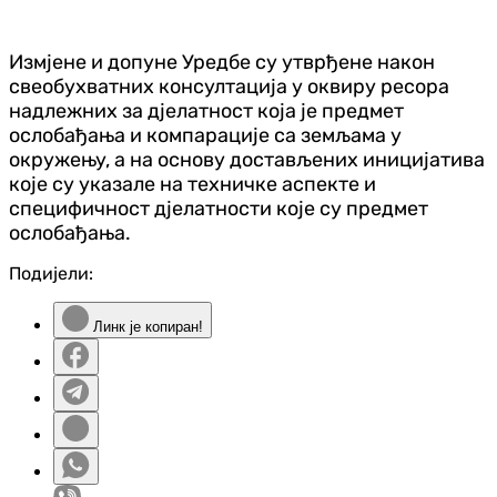
Измјене и допуне Уредбе су утврђене након
свеобухватних консултација у оквиру ресора
надлежних за дјелатност која је предмет
ослобађања и компарације са земљама у
окружењу, а на основу достављених иницијатива
које су указале на техничке аспекте и
специфичност дјелатности које су предмет
ослобађања.
Подијели:
Линк је копиран!