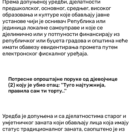
Према допуњеној уредби, дјелатности
предшколског, основног, средњег, високог
образовања и културе које обављају јавне
установе чији је оснивач Република или
јединица локалне самоуправе и које се
дјелимично или у потпуности финансирају из
републичког или буџета градова и општина неће
имати обавезу евидентирања промета путем
електронског фискалног уређаја.
Потресне опроштајне поруке од дјевојчице
(2) коју је убио отац: ''Туго најтужнија,
правила сам ти торту..''
Уредба је допуњена и са дјелатностима старог и
умјетничког заната који обављају лица која имају
статус традиционалног заната, саопштено је из