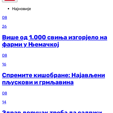
Најновије
08
26
Више од 1.000 свиња изгорјело на
фарми у Њемачкој
08
16
Спремите кишобране: Најављени
пљускови и грмљавина
08
14
Здрав доручак треба да садржи