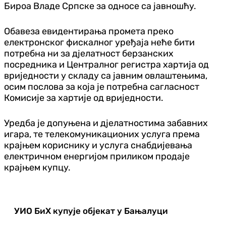
Бироа Владе Српске за односе са јавношћу.
Обавеза евидентирања промета преко
електронског фискалног уређаја неће бити
потребна ни за дјелатност берзанских
посредника и Централног регистра хартија од
вриједности у складу са јавним овлаштењима,
осим послова за која је потребна сагласност
Комисије за хартије од вриједности.
Уредба је допуњена и дјелатностима забавних
игара, те телекомуникационих услуга према
крајњем кориснику и услуга снабдијевања
електричном енергијом приликом продаје
крајњем купцу.
УИО БиХ купује објекат у Бањалуци