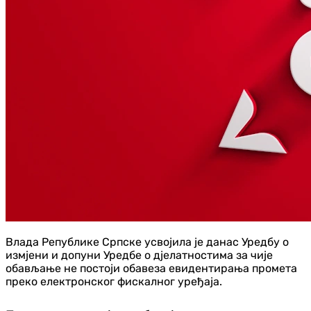
Влада Републике Српске усвојила је данас Уредбу о
измјени и допуни Уредбе о дјелатностима за чије
обављање не постоји обавеза евидентирања промета
преко електронског фискалног уређаја.