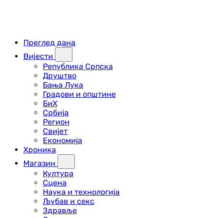
Преглед дана
Вијести
Република Српска
Друштво
Бања Лука
Градови и општине
БиХ
Србија
Регион
Свијет
Економија
Хроника
Магазин
Култура
Сцена
Наука и технологија
Љубав и секс
Здравље