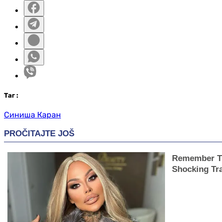
Таг
:
Синиша Каран