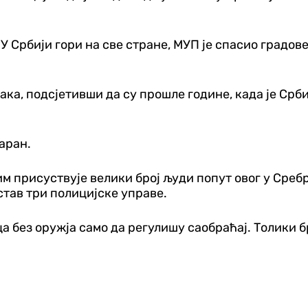
У Србији гори на све стране, МУП је спасио градове
ака, подсјетивши да су прошле године, када је Срби
Каран.
м присуствује велики број људи попут овог у Сребрен
став три полицијске управе.
 без оружја само да регулишу саобраћај. Толики бр