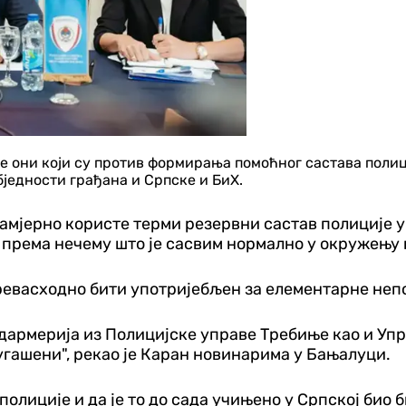
 они који су против формирања помоћног састава полиц
бједности грађана и Српске и БиХ.
намјерно користе терми резервни састав полиције 
 према нечему што је сасвим нормално у окружењу 
превасходно бити употријебљен за елементарне неп
ндармерија из Полицијске управе Требиње као и Уп
 угашени", рекао је Каран новинарима у Бањалуци.
олиције и да је то до сада учињено у Српској био би