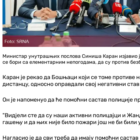
Министар унутрашњих послова Синиша Каран изјавио је
се бори са елементарним непогодама, да су против без
Каран је рекао да Бошњаци који се томе противе 
дистанцу, односно оправдали свој негативни став
Он је напоменуо да ће помоћни састав полиције 
"Вид‌јели сте да су наши активни полицајци и Жа
гашењу и да њих није било пожари још не би били
Нагласио је да сви треба да имају помоћни састав п