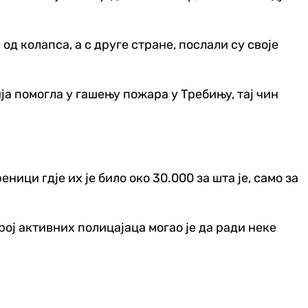
 од колапса, а с друге стране, послали су своје
ја помогла у гашењу пожара у Требињу, тај чин
ици гд‌је их је било око 30.000 за шта је, само за
ој активних полицајаца могао је да ради неке