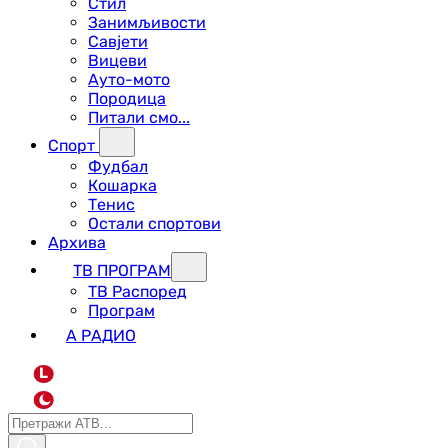
Стил
Занимљивости
Савјети
Вицеви
Ауто-мото
Породица
Питали смо...
Спорт
Фудбал
Кошарка
Тенис
Остали спортови
Архива
ТВ ПРОГРАМ
ТВ Распоред
Програм
А РАДИО
L