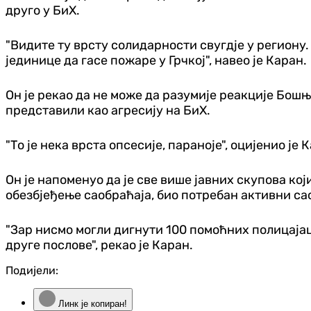
друго у БиХ.
"Видите ту врсту солидарности свугд‌је у региону. 
јединице да гасе пожаре у Грчкој", навео је Каран.
Он је рекао да не може да разумије реакције Бошњ
представили као агресију на БиХ.
"То је нека врста опсесије, параноје", оцијенио је 
Он је напоменуо да је све више јавних скупова који
обезбјеђење саобраћаја, био потребан активни са
"Зар нисмо могли дигнути 100 помоћних полицајаца
друге послове", рекао је Каран.
Подијели:
Линк је копиран!