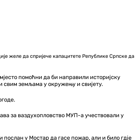
ије желе да спријече капацитете Републике Српске да
умјесто помоћни да би направили историјску
и свим земљама у окружењу и свијету.
огоде.
рава за ваздухопловство МУП-а учествовали у
 послан у Мостар да гасе пожар, али и било гд‌је