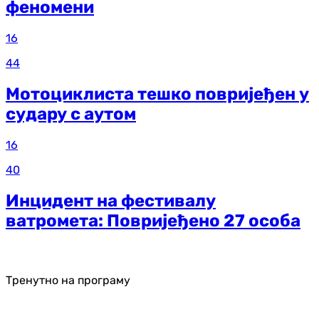
феномени
16
44
Мотоциклиста тешко повријеђен у
судару с аутом
16
40
Инцидент на фестивалу
ватромета: Повријеђено 27 особа
Тренутно на програму