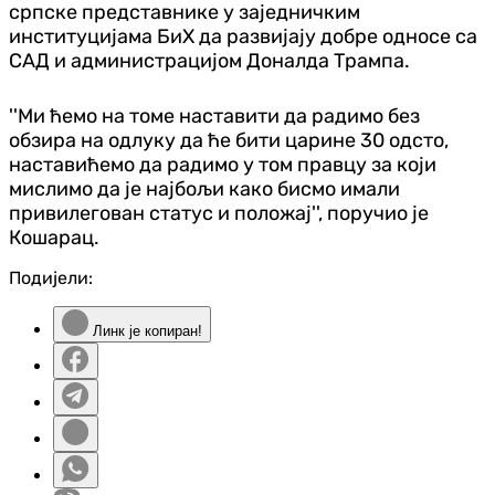
српске представнике у заједничким
институцијама БиХ да развијају добре односе са
САД и администрацијом Доналда Трампа.
''Ми ћемо на томе наставити да радимо без
обзира на одлуку да ће бити царине 30 одсто,
наставићемо да радимо у том правцу за који
мислимо да је најбољи како бисмо имали
привилегован статус и положај'', поручио је
Кошарац.
Подијели:
Линк је копиран!