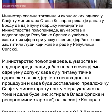
Министар спољне трговине и економских односа у
Савјету министара Сташа Кошарац рекао је данас у
Броду да даје пуну подршку иницијативи
Министарства пољоприведе, шумарства и
водопривреде Републике Српске о увођењу
заштитних мјера при увозу пшенице јер ће се тако
заштитили људи који живе и раде у Републици
Српској.
Министарство пољопривреде, шумарства и
водопривреде ради добар посао и очекујемо
одређену допуну када су у питању тачне
царинске ознаке, јер је то неопходно по
процедури и када буде достављено, предложићу
Савјету министара ту врсту мјера уколико на
томе и даље буде инсистирала Влада Српске и
ресорно министарство", нагласио је Кошарац.