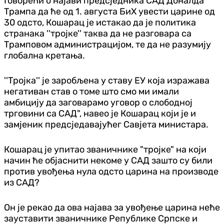
Говорећи о најави предсједника САД Доналда
Трампа да ће од 1. августа БиХ увести царине од
30 одсто, Кошарац је истакао да је политика
странака ''тројке'' таква да не разговара са
Трамповом администрацијом, те да не разумију
глобална кретања.
''Тројка'' је заробљена у ставу ЕУ која изражава
негативан став о томе што смо ми имали
амбицију да заговарамо уговор о слободној
трговини са САД", навео је Кошарац који је и
замјеник предсједавајућег Савјета министара.
Кошарац је упитао званичнике "тројке" на који
начин ће објаснити некоме у САД зашто су били
против увођења нула одсто царина на производе
из САД?
Он је рекао да ова најава за увођење царина неће
зауставити званичнике Републике Српске и