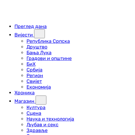
Преглед дана
Вијести
Република Српска
Друштво
Бања Лука
Градови и општине
БиХ
Србија
Регион
Свијет
Економија
Хроника
Магазин
Култура
Сцена
Наука и технологија
Љубав и секс
Здравље