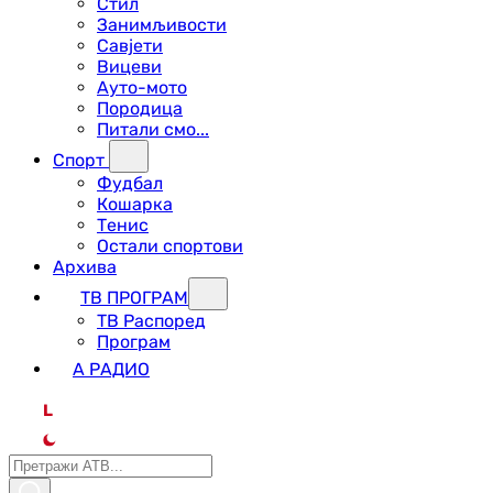
Стил
Занимљивости
Савјети
Вицеви
Ауто-мото
Породица
Питали смо...
Спорт
Фудбал
Кошарка
Тенис
Остали спортови
Архива
ТВ ПРОГРАМ
ТВ Распоред
Програм
А РАДИО
L