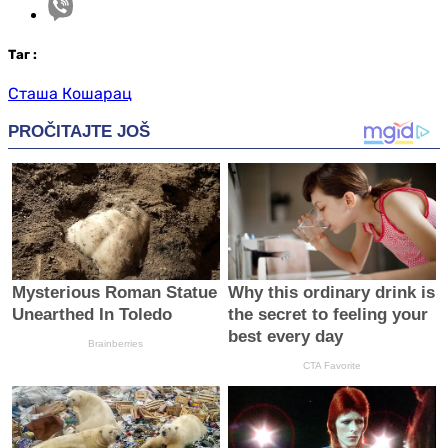
Таг
:
Сташа Кошарац