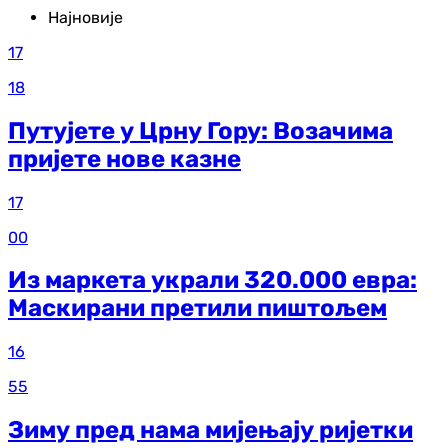
Најновије
17
18
Путујете у Црну Гору: Возачима
пријете нове казне
17
00
Из маркета украли 320.000 евра:
Маскирани претили пиштољем
16
55
Зиму пред нама мијењају ријетки