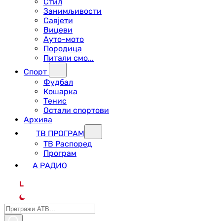
Стил
Занимљивости
Савјети
Вицеви
Ауто-мото
Породица
Питали смо...
Спорт
Фудбал
Кошарка
Тенис
Остали спортови
Архива
ТВ ПРОГРАМ
ТВ Распоред
Програм
А РАДИО
L