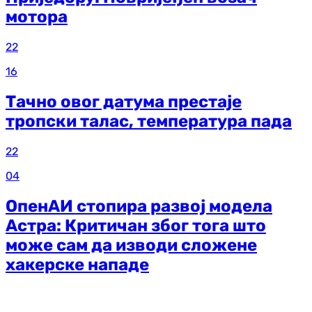
мотора
22
16
Тачно овог датума престаје
тропски талас, температура пада
22
04
ОпенАИ стопира развој модела
Астра: Критичан због тога што
може сам да изводи сложене
хакерске нападе