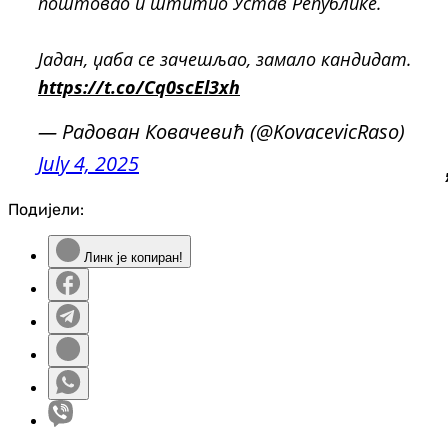
поштовао и штитио Устав Републике.
Јадан, џаба се зачешљао, замало кандидат.
https://t.co/Cq0scEl3xh
— Радован Ковачевић (@KovacevicRaso)
July 4, 2025
Подијели:
Линк је копиран!