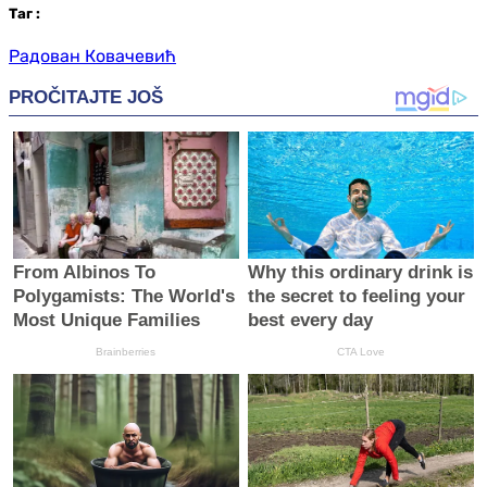
Таг
:
Радован Ковачевић