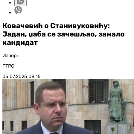
Ковачевић о Станивуковићу:
Јадан, џаба се зачешљао, замало
кандидат
Извор:
РТРС
05.07.2025
08:15