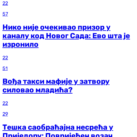
22
57
Нико није очекивао призор у
каналу код Новог Сада: Ево шта је
изронило
22
51
Вођа такси мафије у затвору
силовао младића?
22
29
Тешка саобраћајна несрећа у
Приједору: Повријеђен возач