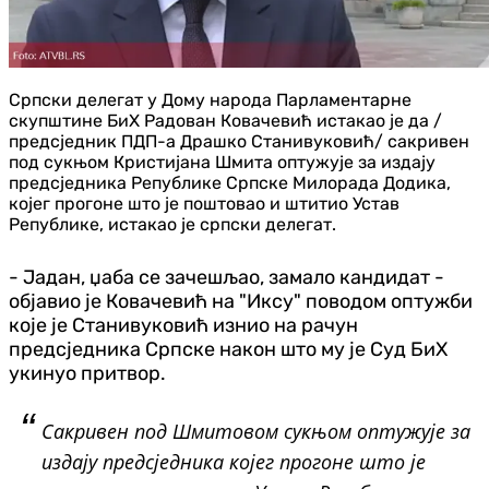
Српски делегат у Дому народа Парламентарне
скупштине БиХ Радован Ковачевић истакао је да /
предсједник ПДП-а Драшко Станивуковић/ сакривен
под сукњом Кристијана Шмита оптужује за издају
предсједника Републике Српске Милорада Додика,
којег прогоне што је поштовао и штитио Устав
Републике, истакао је српски делегат.
- Јадан, џаба се зачешљао, замало кандидат -
објавио је Ковачевић на "Иксу" поводом оптужби
које је Станивуковић изнио на рачун
предсједника Српске након што му је Суд БиХ
укинуо притвор.
Сакривен под Шмитовом сукњом оптужује за
издају предсједника којег прогоне што је