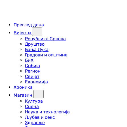
Преглед дана
Вијести
Република Српска
Друштво
Бања Лука
Градови и општине
БиХ
Србија
Регион
Свијет
Економија
Хроника
Магазин
Култура
Сцена
Наука и технологија
Љубав и секс
Здравље