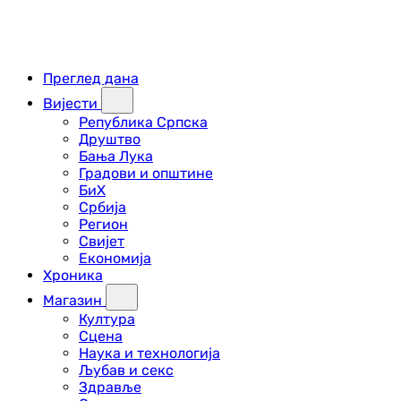
Преглед дана
Вијести
Република Српска
Друштво
Бања Лука
Градови и општине
БиХ
Србија
Регион
Свијет
Економија
Хроника
Магазин
Култура
Сцена
Наука и технологија
Љубав и секс
Здравље