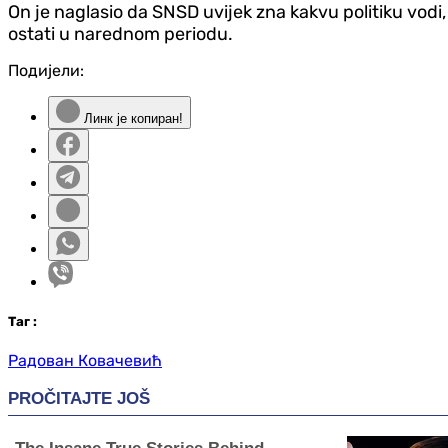
On je naglasio da SNSD uvijek zna kakvu politiku vodi, 
ostati u narednom periodu.
Подијели:
Линк је копиран!
Таг
:
Радован Ковачевић