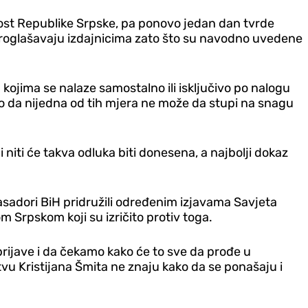
vnost Republike Srpske, pa ponovo jedan dan tvrde
 proglašavaju izdajnicima zato što su navodno uvedene
kojima se nalaze samostalno ili isključivo po nalogu
no da nijedna od tih mjera ne može da stupi na snagu
niti će takva odluka biti donesena, a najbolji dokaz
asadori BiH pridružili određenim izjavama Savjeta
m Srpskom koji su izričito protiv toga.
 prijave i da čekamo kako će to sve da prođe u
vu Kristijana Šmita ne znaju kako da se ponašaju i