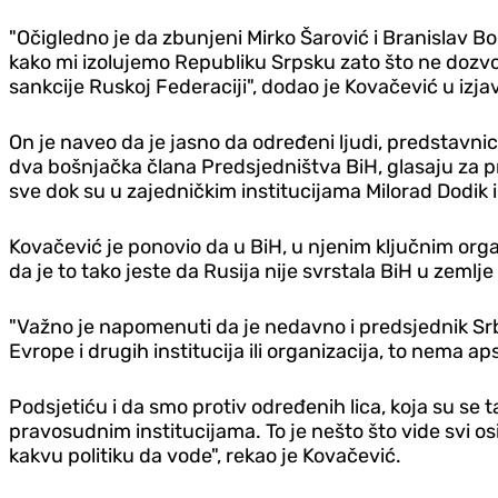
"Očigledno je da zbunjeni Mirko Šarović i Branislav B
kako mi izolujemo Republiku Srpsku zato što ne dozvo
sankcije Ruskoj Federaciji", dodao je Kovačević u izjav
On je naveo da je jasno da određeni ljudi, predstavni
dva bošnjačka člana Predsjedništva BiH, glasaju za pr
sve dok su u zajedničkim institucijama Milorad Dodik 
Kovačević je ponovio da u BiH, u njenim ključnim orga
da je to tako jeste da Rusija nije svrstala BiH u zemlj
"Važno je napomenuti da je nedavno i predsjednik Srb
Evrope i drugih institucija ili organizacija, to nema 
Podsjetiću i da smo protiv određenih lica, koja su se 
pravosudnim institucijama. To je nešto što vide svi o
kakvu politiku da vode", rekao je Kovačević.