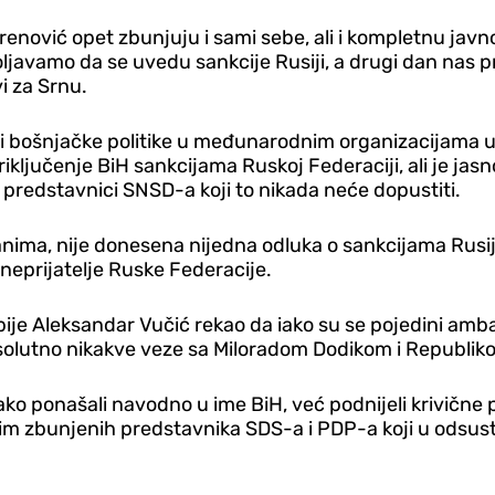
orenović opet zbunjuju i sami sebe, ali i kompletnu ja
ljavamo da se uvedu sankcije Rusiji, a drugi dan nas
i za Srnu.
ci bošnjačke politike u međunarodnim organizacijama u 
iključenje BiH sankcijama Ruskoj Federaciji, ali je jas
i predstavnici SNSD-a koji to nikada neće dopustiti.
nima, nije donesena nijedna odluka o sankcijama Rusiji 
e neprijatelje Ruske Federacije.
ije Aleksandar Vučić rekao da iako su se pojedini amb
apsolutno nikakve veze sa Miloradom Dodikom i Republiko
tako ponašali navodno u ime BiH, već podnijeli krivične
sim zbunjenih predstavnika SDS-a i PDP-a koji u odsust