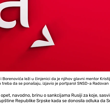
 i Borenovića leži u činjenici da je njihov glavni mentor Kr
in treba da se ponašaju, izjavio je portparol SNSD-a Radovan
 opet, navodno, brinu o sankcijama Rusiji za koje, sasv
upštine Republike Srpske kada se donosila odluka da S