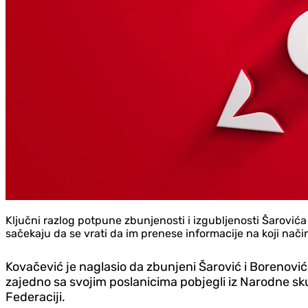
Ključni razlog potpune zbunjenosti i izgubljenosti Šarovića
sačekaju da se vrati da im prenese informacije na koji nač
Kovačević je naglasio da zbunjeni Šarović i Borenović
zajedno sa svojim poslanicima pobjegli iz Narodne sk
Federaciji.