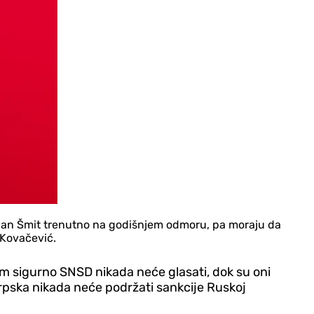
istijan Šmit trenutno na godišnjem odmoru, pa moraju da
 Kovačević.
im sigurno SNSD nikada neće glasati, dok su oni
rpska nikada neće podržati sankcije Ruskoj