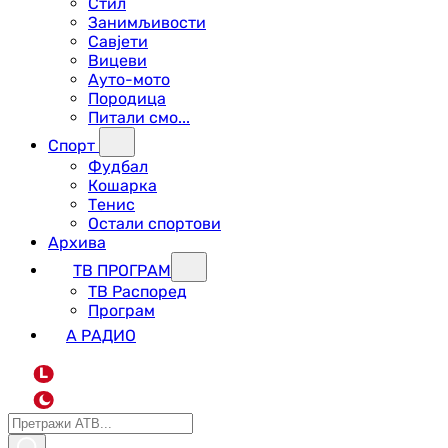
Стил
Занимљивости
Савјети
Вицеви
Ауто-мото
Породица
Питали смо...
Спорт
Фудбал
Кошарка
Тенис
Остали спортови
Архива
ТВ ПРОГРАМ
ТВ Распоред
Програм
А РАДИО
L