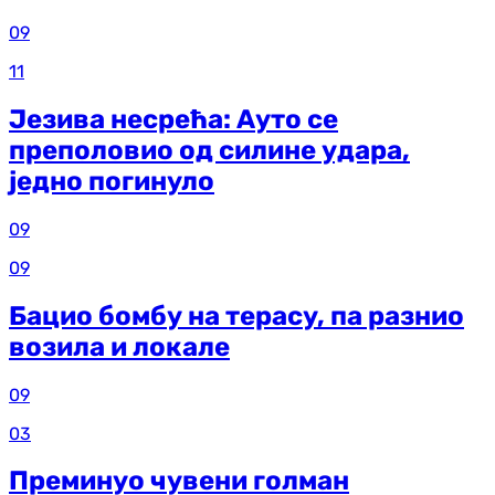
09
11
Језива несрећа: Ауто се
преполовио од силине удара,
једно погинуло
09
09
Бацио бомбу на терасу, па разнио
возила и локале
09
03
Преминуо чувени голман