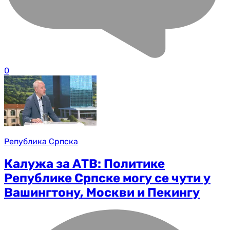
0
Република Српска
Калужа за АТВ: Политике
Републике Српске могу се чути у
Вашингтону, Москви и Пекингу