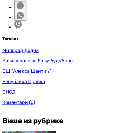
Таг
ови
:
Милорад Додик
Боље школе за бољу будућност
ОШ "Алекса Шантић"
Република Српска
СНСД
Коментари
(0)
Више из рубрике