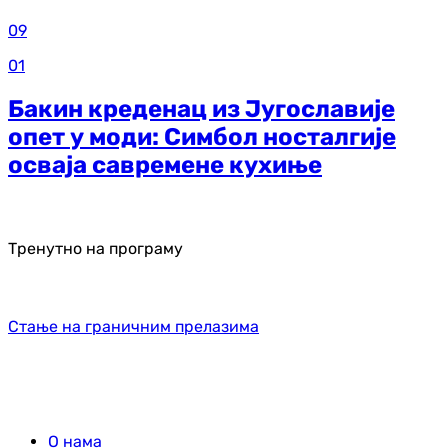
09
01
Бакин креденац из Југославије
опет у моди: Симбол носталгије
осваја савремене кухиње
Тренутно на програму
Стање на граничним прелазима
О нама