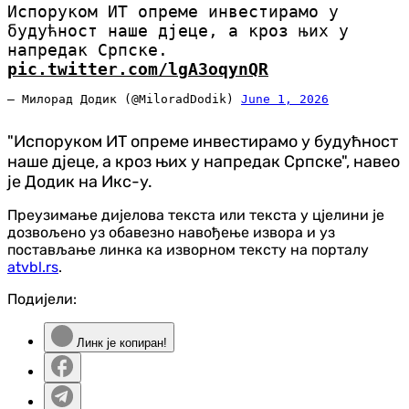
Испоруком ИТ опреме инвестирамо у
будућност наше дјеце, а кроз њих у
напредак Српске.
pic.twitter.com/lgA3oqynQR
— Милорад Додик (@MiloradDodik)
June 1, 2026
"Испоруком ИТ опреме инвестирамо у будућност
наше дјеце, а кроз њих у напредак Српске", навео
је Додик на Икс-у.
Преузимање дијелова текста или текста у цјелини је
дозвољено уз обавезно навођење извора и уз
постављање линка ка изворном тексту на порталу
atvbl.rs
.
Подијели:
Линк је копиран!