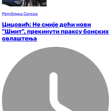
Република Српска
Цицовић: Не смије доћи нови
"Шмит", прекинути праксу бонских
овлаштења