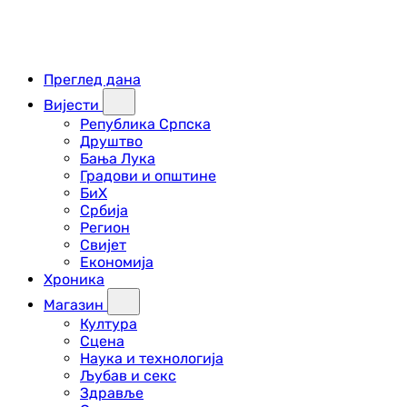
Преглед дана
Вијести
Република Српска
Друштво
Бања Лука
Градови и општине
БиХ
Србија
Регион
Свијет
Економија
Хроника
Магазин
Култура
Сцена
Наука и технологија
Љубав и секс
Здравље