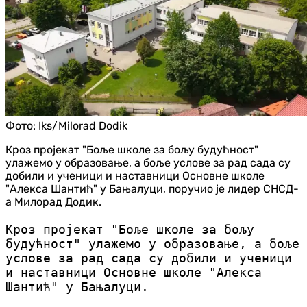
Фото:
Iks/Milorad Dodik
Кроз пројекат "Боље школе за бољу будућност"
улажемо у образовање, а боље услове за рад сада су
добили и ученици и наставници Основне школе
"Алекса Шантић" у Бањалуци, поручио је лидер СНСД-
а Милорад Додик.
Кроз пројекат "Боље школе за бољу
будућност" улажемо у образовање, а боље
услове за рад сада су добили и ученици
и наставници Основне школе "Алекса
Шантић" у Бањалуци.