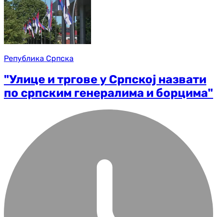
Република Српска
"Улице и тргове у Српској назвати
по српским генералима и борцима"