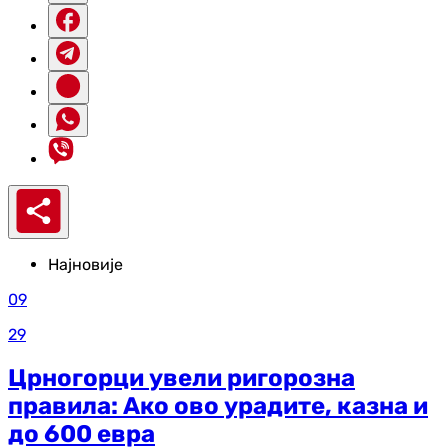
Најновије
09
29
Црногорци увели ригорозна
правила: Ако ово урадите, казна и
до 600 евра