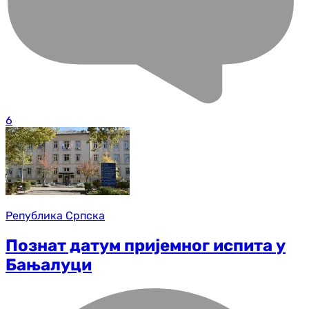
6
Република Српска
Познат датум пријемног испита у
Бањалуци