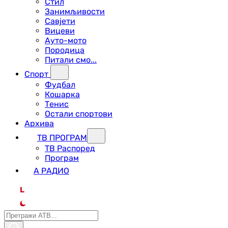
Стил
Занимљивости
Савјети
Вицеви
Ауто-мото
Породица
Питали смо...
Спорт
Фудбал
Кошарка
Тенис
Остали спортови
Архива
ТВ ПРОГРАМ
ТВ Распоред
Програм
А РАДИО
L