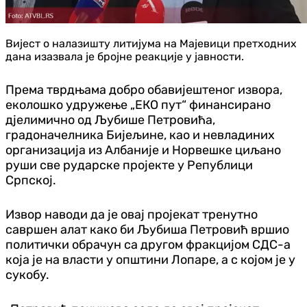
Вијест о налазишту литијума на Мајевици претходних
дана изазвала је бројне реакције у јавности.
Према тврдњама добро обавијештеног извора,
еколошко удружење „ЕКО пут“ финансирано
д‌јелимично од Љубише Петровића,
градоначелника Бијељине, као и невладиних
организација из Албаније и Норвешке циљано
руши све рударске пројекте у Републици
Српској.
Извор наводи да је овај пројекат тренутно
савршен алат како би Љубиша Петровић вршио
политички обрачун са другом фракцијом СДС-а
која је на власти у општини Лопаре, а с којом је у
сукобу.