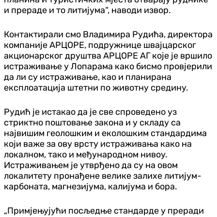
и прераде и то литијума“, наводи извор.
Контактирали смо Владимира Рудића, директора
компаније АРЦОРЕ, подружнице швајцарског
акционарског друштва АРЦОРЕ АГ које је вршило
истраживање у Лопарама како бисмо провјерили
да ли су истраживање, као и планирана
експлоатација штетни по животну средину.
Рудић је истакао да је све спроведено уз
стриктно поштовање закона и у складу са
највишим геолошким и еколошким стандардима
који важе за ову врсту истраживања како на
локалном, тако и међународном нивоу.
Истраживањем је утврђено да су на овом
локалитету пронађене велике залихе литијум-
карбоната, магнезијума, калијума и бора.
„Примјењујући посљедње стандарде у преради