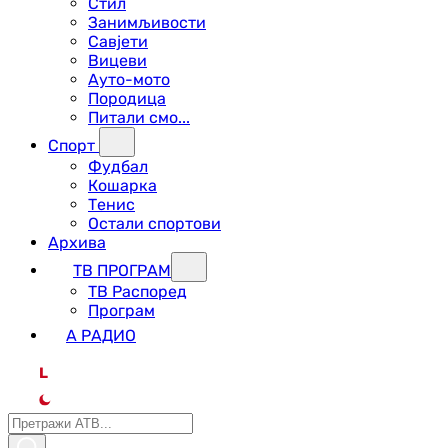
Стил
Занимљивости
Савјети
Вицеви
Ауто-мото
Породица
Питали смо...
Спорт
Фудбал
Кошарка
Тенис
Остали спортови
Архива
ТВ ПРОГРАМ
ТВ Распоред
Програм
А РАДИО
L