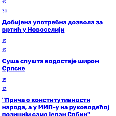
19
30
Добијена употребна дозвола за
вртић у Новоселији
19
19
Суша спушта водостаје широм
Српске
19
13
"Прича о конститутивности
народа, а у МИП-у на руководећој
позицији само један Србин"