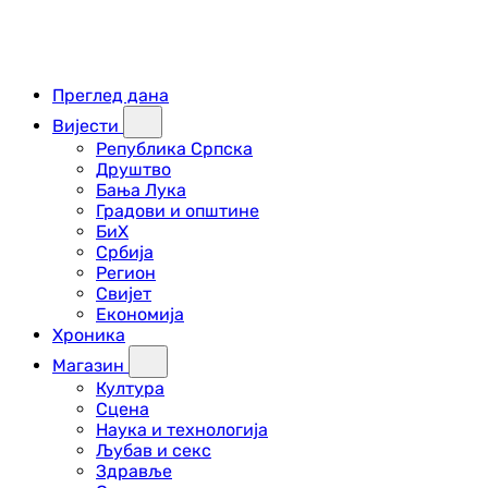
Преглед дана
Вијести
Република Српска
Друштво
Бања Лука
Градови и општине
БиХ
Србија
Регион
Свијет
Економија
Хроника
Магазин
Култура
Сцена
Наука и технологија
Љубав и секс
Здравље