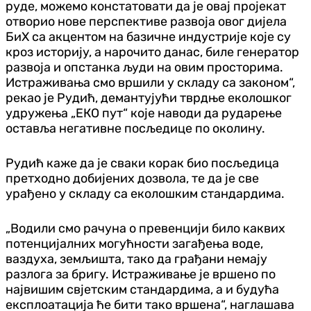
руде, можемо констатовати да је овај пројекат
отворио нове перспективе развоја овог дијела
БиХ са акцентом на базичне индустрије које су
кроз историју, а нарочито данас, биле генератор
развоја и опстанка људи на овим просторима.
Истраживања смо вршили у складу са законом“,
рекао је Рудић, демантујући тврдње еколошког
удружења „ЕКО пут“ које наводи да рударење
оставља негативне посљедице по околину.
Рудић каже да је сваки корак био посљедица
претходно добијених дозвола, те да је све
урађено у складу са еколошким стандардима.
„Водили смо рачуна о превенцији било каквих
потенцијалних могућности загађења воде,
ваздуха, земљишта, тако да грађани немају
разлога за бригу. Истраживање је вршено по
највишим свјетским стандардима, а и будућа
експлоатација ће бити тако вршена“, наглашава