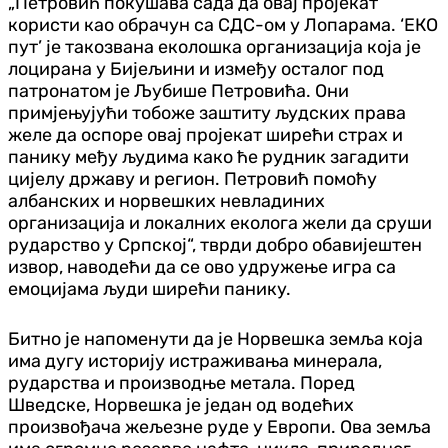
„Петровић покушава сада да овај пројекат
користи као обрачун са СДС-ом у Лопарама. ‘ЕКО
пут’ је такозвана еколошка организација која је
лоцирана у Бијељини и између осталог под
патронатом је Љубише Петровића. Они
примјењујући тобоже заштиту људских права
желе да оспоре овај пројекат ширећи страх и
панику међу људима како ће рудник загадити
цијелу државу и регион. Петровић помоћу
албанских и норвешких невладиних
организација и локалних еколога жели да сруши
рударство у Српској“, тврди добро обавијештен
извор, наводећи да се ово удружење игра са
емоцијама људи ширећи панику.
Битно је напоменути да је Норвешка земља која
има дугу историју истраживања минерала,
рударства и производње метала. Поред
Шведске, Норвешка је један од водећих
произвођача жељезне руде у Европи. Ова земља