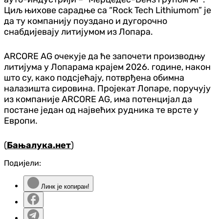
Циљ њихове сарадње са “Rock Tech Lithiumom” је
да ту компанију поуздано и дугорочно
снабдијевају литијумом из Лопара.
ARCORE AG
очекује да ће започети производњу
литијума у Лопарама крајем 2026. године, након
што су, како подсјећају, потврђена обимна
налазишта сировина. Пројекат Лопаре, поручују
из компаније
ARCORE AG
, има потенцијал да
постане један од највећих рудника те врсте у
Европи.
(
Бањалука.нет
)
Подијели:
Линк је копиран!