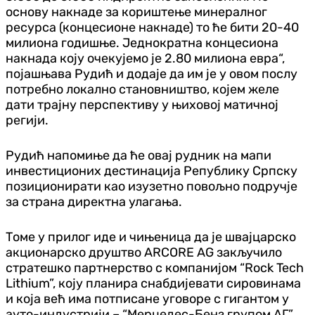
основу накнаде за кориштење минералног
ресурса (концесионе накнаде) то ће бити 20-40
милиона годишње. Једнократна концесиона
накнада коју очекујемо је 2.80 милиона евра“,
појашњава Рудић и додаје да им је у овом послу
потребно локално становништво, којем желе
дати трајну перспективу у њиховој матичној
регији.
Рудић напомиње да ће овај рудник на мапи
инвестиционих дестинација Републику Српску
позиционирати као изузетно повољно подручје
за страна директна улагања.
Томе у прилог иде и чињеница да је швајцарско
акционарско друштво ARCORE AG закључило
стратешко партнерство с компанијом “Rock Tech
Lithium”, коју планира снабдијевати сировинама
и која већ има потписане уговоре с гигантом у
ауто-индустрији – “Мерцедес-Бенз групом АГ”.