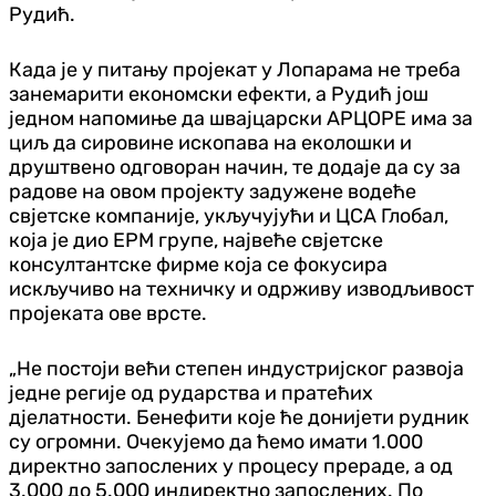
Рудић.
Када је у питању пројекат у Лопарама не треба
занемарити економски ефекти, а Рудић још
једном напомиње да швајцарски АРЦОРЕ има за
циљ да сировине ископава на еколошки и
друштвено одговоран начин, те додаје да су за
радове на овом пројекту задужене водеће
свјетске компаније, укључујући и ЦСА Глобал,
која је дио ЕРМ групе, највеће свјетске
консултантске фирме која се фокусира
искључиво на техничку и одрживу изводљивост
пројеката ове врсте.
„Не постоји већи степен индустријског развоја
једне регије од рударства и пратећих
д‌јелатности. Бенефити које ће донијети рудник
су огромни. Очекујемо да ћемо имати 1.000
директно запослених у процесу прераде, а од
3.000 до 5.000 индиректно запослених. По