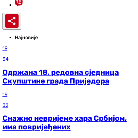
Најновије
19
34
Одржана 18. редовна сједница
Скупштине града Приједора
19
32
Снажно невријеме хара Србијом,
има повријеђених