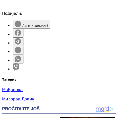
Подијели:
Линк је копиран!
Таг
ови
:
Мађарска
Милорад Додик