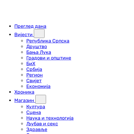
Преглед дана
Вијести
Република Српска
Друштво
Бања Лука
Градови и општине
БиХ
Србија
Регион
Свијет
Економија
Хроника
Магазин
Култура
Сцена
Наука и технологија
Љубав и секс
Здравље