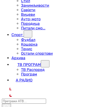
Стил
Занимљивости
Савјети
Вицеви
Ауто-мото
Породица
Питали смо...
Спорт
Фудбал
Кошарка
Тенис
Остали спортови
Архива
ТВ ПРОГРАМ
ТВ Распоред
Програм
А РАДИО
L