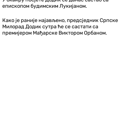
епископом будимским Лукијаном.
Како је раније најављено, предсједник Српске
Милорад Додик сутра ће се састати са
премијером Мађарске Виктором Орбаном.