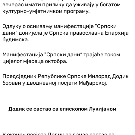
вечерас имати прилику да уживају у богатом
културно-умјетничком програму.
Одлуку о оснивању манифестације "Српски
дани“ донијела је Српска православна Епархија
будимска.
Манифестација "Српски дани“ трајаће током
цијелог мјесеца октобра.
Предсједник Републике Српске Милорад Додик
борави у дводневној посјети Мађарској.
Додик се састао са епископом Лукијаном
У оквиру посјете Додик се данас састао са