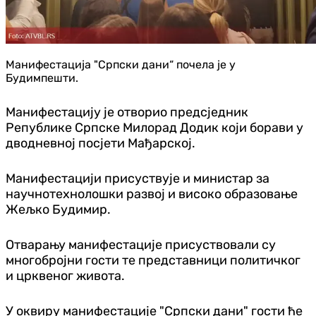
Манифестација "Српски дани“ почела је у
Будимпешти.
Манифестацију је отворио предсједник
Републике Српске Милорад Додик који борави у
дводневној посјети Мађарској.
Манифестацији присуствује и м
инистар за
научнотехнолошки развој и високо образовање
Жељко Будимир.
Отварању манифестације присуствовали су
многобројни гости те представници политичког
и црквеног живота.
У оквиру манифестације "Српски дани" гости ће