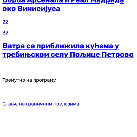
Борба Арсенала и Реал Мадрида
око Винисијуса
22
32
Ватра се приближила кућама у
требињском селу Пољице Петрово
Тренутно на програму
Стање на граничним прелазима