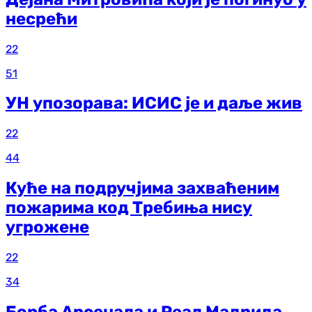
несрећи
22
51
УН упозорава: ИСИС је и даље жив
22
44
Куће на подручјима захваћеним
пожарима код Требиња нису
угрожене
22
34