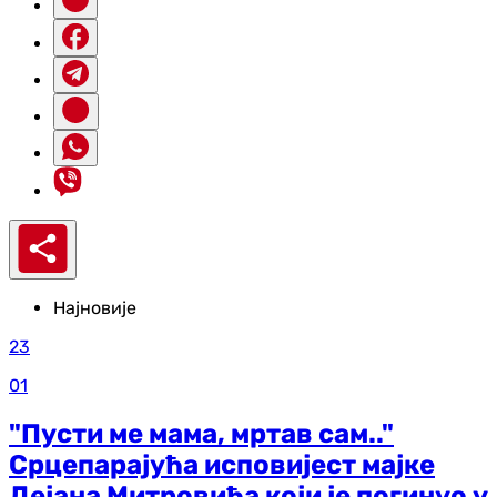
Најновије
23
01
"Пусти ме мама, мртав сам.."
Срцепарајућа исповијест мајке
Дејана Митровића који је погинуо у