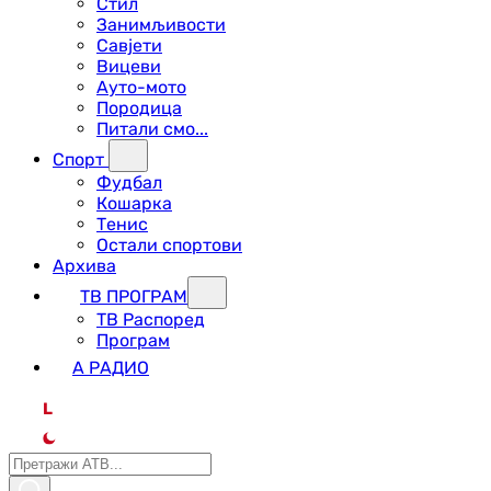
Стил
Занимљивости
Савјети
Вицеви
Ауто-мото
Породица
Питали смо...
Спорт
Фудбал
Кошарка
Тенис
Остали спортови
Архива
ТВ ПРОГРАМ
ТВ Распоред
Програм
А РАДИО
L