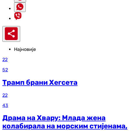
Најновије
22
52
Трамп брани Хегсета
22
43
Драма на Хвару: Млада жена
колабирала на морским стијенама,