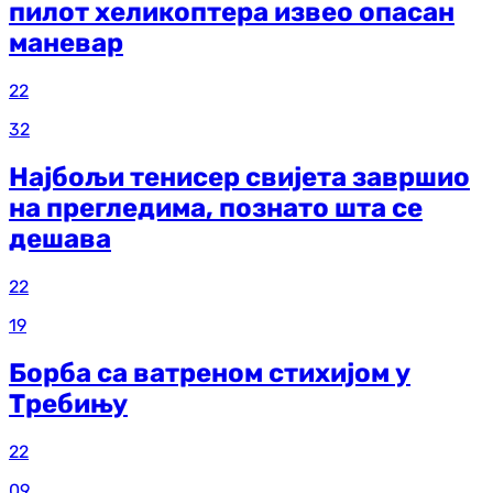
пилот хеликоптера извео опасан
маневар
22
32
Најбољи тенисер свијета завршио
на прегледима, познато шта се
дешава
22
19
Борба са ватреном стихијом у
Требињу
22
09