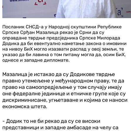
Посланик СНСД-а у Народној скупштини Републике
Српске Срђан Мазалица рекао је Срни да су
оправдане тврдње предсједника Српске Милорада
Додика да би евентуално наметање закона о имовини
на нивоу БиХ могло изазвати распад у овој земљи, те
указао да би лавина о том питању могла да, осим БиХ,
однесе и западне дипломате.
Мазалица је истакао да су Додикове тврдње
правно утемељене у међународном праву, те да
право на самоопредјељење у том случају имају
оне федералне јединице и етничке групе које су
дискриминисане, угњетаване и којима се наноси
економска штета.
- Додик то не би рекао да су се високи
представници и западне амбасаде на челу са