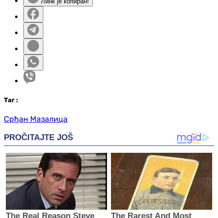
Линк је копиран!
Таг
:
Срђан Мазалица