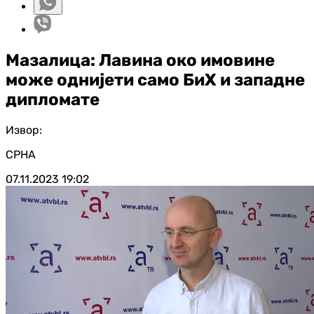
Мазалица: Лавина око имовине
може однијети само БиХ и западне
дипломате
Извор:
СРНА
07.11.2023
19:02