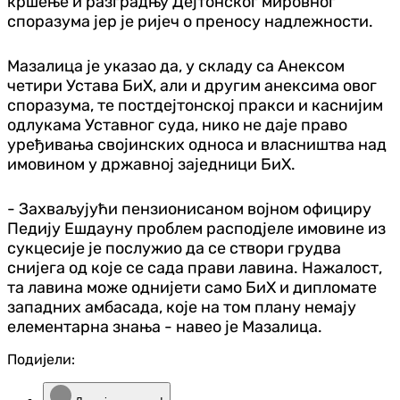
кршење и разградњу Дејтонског мировног
споразума јер је ријеч о преносу надлежности.
Мазалица је указао да, у складу са Анексом
четири Устава БиХ, али и другим анексима овог
споразума, те постдејтонској пракси и каснијим
одлукама Уставног суда, нико не даје право
уређивања својинских односа и власништва над
имовином у државној заједници БиХ.
- Захваљујући пензионисаном војном официру
Педију Ешдауну проблем расподјеле имовине из
сукцесије је послужио да се створи грудва
снијега од које се сада прави лавина. Нажалост,
та лавина може однијети само БиХ и дипломате
западних амбасада, које на том плану немају
елементарна знања - навео је Мазалица.
Подијели: