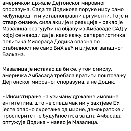
америчком држале Дејтонског мировног
споразума. Сада те Додикове поруке нису само
међународни и уставноправни аргументи. То је и
ствар физике, сила акције и реакције - рекао је
Мазалица реагујући на објаву из Амбасаде САД у
којој се наводи да је, како кажу, сепаратистичка
политика Милорада Додика опасна по
стабилност не само БиХ већ и цијелог западног
Балкана.
Мазалица је истакао да би се, у том смислу,
америчка Амбасада требала вратити поштовању
Дејтонског мировног споразума, а не Додик.
- Инсистирање на узимању државне имовине
ентитетима, што не спада чак ни у захтјеве ЕУ,
јесте опасно скретање од мирне, демократске и
просперитетне будућности, а за шта Амбасада
оптужује Додика - навео је Мазалица.