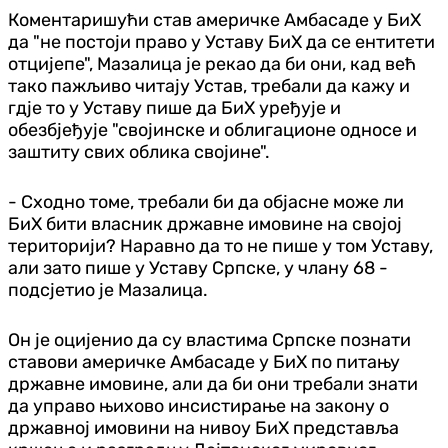
Коментаришући став америчке Амбасаде у БиХ
да "не постоји право у Уставу БиХ да се ентитети
отцијепе", Мазалица је рекао да би они, кад већ
тако пажљиво читају Устав, требали да кажу и
гдје то у Уставу пише да БиХ уређује и
обезбјеђује "својинске и облигационе односе и
заштиту свих облика својине".
- Сходно томе, требали би да објасне може ли
БиХ бити власник државне имовине на својој
територији? Наравно да то не пише у том Уставу,
али зато пише у Уставу Српске, у члану 68 -
подсјетио је Мазалица.
Он је оцијенио да су властима Српске познати
ставови америчке Амбасаде у БиХ по питању
државне имовине, али да би они требали знати
да управо њихово инсистирање на закону о
државној имовини на нивоу БиХ представља