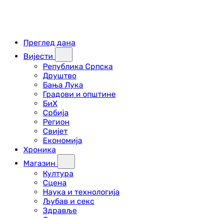
Преглед дана
Вијести
Република Српска
Друштво
Бања Лука
Градови и општине
БиХ
Србија
Регион
Свијет
Економија
Хроника
Магазин
Култура
Сцена
Наука и технологија
Љубав и секс
Здравље