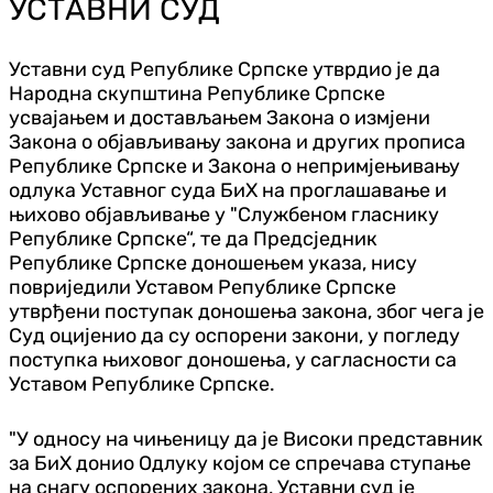
УСТАВНИ СУД
Уставни суд Републике Српске утврдио је да
Народна скупштина Републике Српске
усвајањем и достављањем Закона о измјени
Закона о објављивању закона и других прописа
Републике Српске и Закона о непримјењивању
одлука Уставног суда БиХ на проглашавање и
њихово објављивање у "Службеном гласнику
Републике Српске“, те да Предсједник
Републике Српске доношењем указа, нису
повриједили Уставом Републике Српске
утврђени поступак доношења закона, због чега је
Суд оцијенио да су оспорени закони, у погледу
поступка њиховог доношења, у сагласности са
Уставом Републике Српске.
"У односу на чињеницу да је Високи представник
за БиХ донио Одлуку којом се спречава ступање
на снагу оспорених закона, Уставни суд је