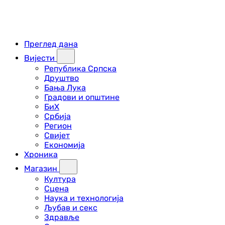
Преглед дана
Вијести
Република Српска
Друштво
Бања Лука
Градови и општине
БиХ
Србија
Регион
Свијет
Економија
Хроника
Магазин
Култура
Сцена
Наука и технологија
Љубав и секс
Здравље