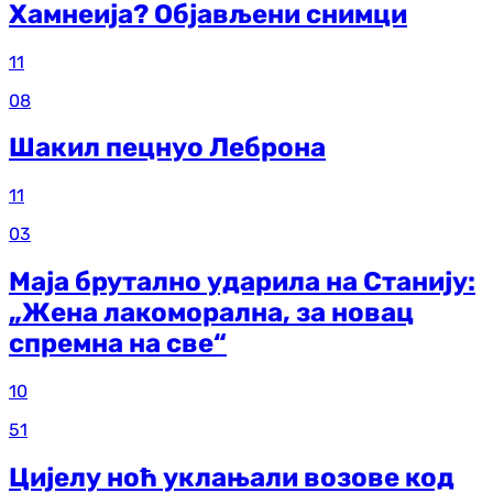
Хамнеија? Објављени снимци
11
08
Шакил пецнуо Леброна
11
03
Маја брутално ударила на Станију:
„Жена лакоморална, за новац
спремна на све“
10
51
Цијелу ноћ уклањали возове код