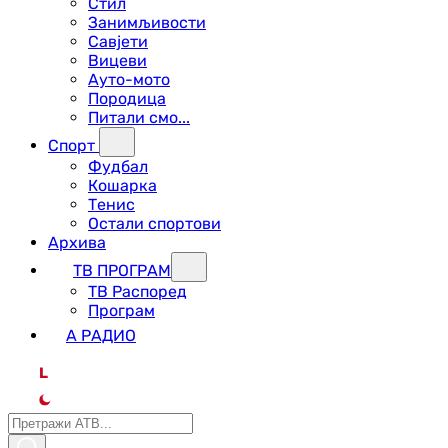
Стил
Занимљивости
Савјети
Вицеви
Ауто-мото
Породица
Питали смо...
Спорт
Фудбал
Кошарка
Тенис
Остали спортови
Архива
ТВ ПРОГРАМ
ТВ Распоред
Програм
А РАДИО
L