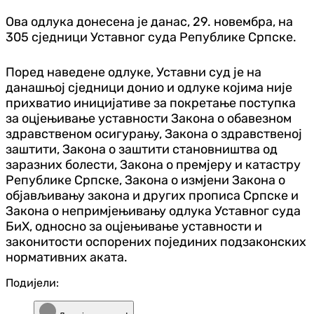
Ова одлука донесена је данас, 29. новембра, на
305 сједници Уставног суда Републике Српске.
Поред наведене одлуке, Уставни суд је на
данашњој сједници донио и одлуке којима није
прихватио иницијативе за покретање поступка
за оцјењивање уставности Закона о обавезном
здравственом осигурању, Закона о здравственој
заштити, Закона о заштити становништва од
заразних болести, Закона о премјеру и катастру
Републике Српске, Закона о измјени Закона о
објављивању закона и других прописа Српске и
Закона о непримјењивању одлука Уставног суда
БиХ, односно за оцјењивање уставности и
законитости оспорених појединих подзаконских
нормативних аката.
Подијели: