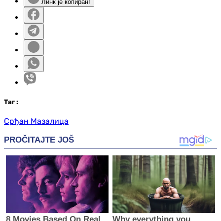
Линк је копиран!
Таг
:
Срђан Мазалица