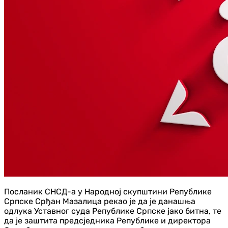
Посланик СНСД-а у Народној скупштини Републике
Српске Срђан Мазалица рекао је да је данашња
одлука Уставног суда Републике Српске јако битна, те
да је заштита предсједника Републике и директора