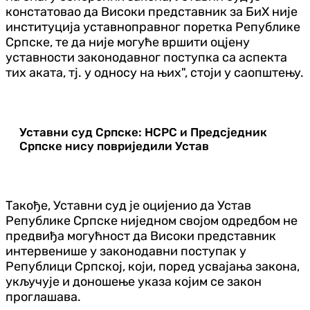
констатовао да Високи представник за БиХ није
институција уставноправног поретка Републике
Српске, те да није могуће вршити оцјену
уставности законодавног поступка са аспекта
тих аката, тј. у односу на њих", стоји у саопштењу.
Уставни суд Српске: НСРС и Предсједник
Српске нису повриједили Устав
Такође, Уставни суд је оцијенио да Устав
Републике Српске ниједном својом одредбом не
предвиђа могућност да Високи представник
интервенише у законодавни поступак у
Републици Српској, који, поред усвајања закона,
укључује и доношење указа којим се закон
проглашава.