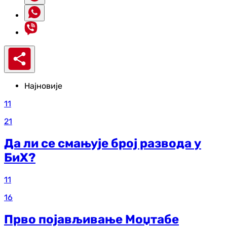
Најновије
11
21
Да ли се смањује број развода у
БиХ?
11
16
Прво појављивање Моџтабе