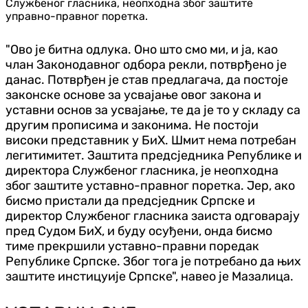
Службеног гласника, неопходна због заштите
управно-правног поретка.
"Ово је битна одлука. Оно што смо ми, и ја, као
члан Законодавног одбора рекли, потврђено је
данас. Потврђен је став предлагача, да постоје
законске основе за усвајање овог закона и
уставни основ за усвајање, те да је то у складу са
другим прописима и законима. Не постоји
високи представник у БиХ. Шмит нема потребан
легитимитет. Заштита предсједника Републике и
директора Службеног гласника, је неопходна
због заштите уставно-правног поретка. Јер, ако
бисмо пристали да предсједник Српске и
директор Службеног гласника заиста одговарају
пред Судом БиХ, и буду осуђени, онда бисмо
тиме прекршили уставно-правни поредак
Републике Српске. Због тога је потребано да њих
заштите инстицуије Српске", навео је Мазалица.