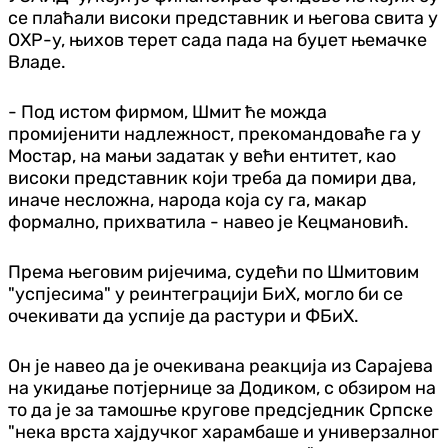
се плаћали високи представник и његова свита у
ОХР-у, њихов терет сада пада на буџет њемачке
Владе.
- Под истом фирмом, Шмит ће можда
промијенити надлежност, прекомандоваће га у
Мостар, на мањи задатак у већи ентитет, као
високи представник који треба да помири два,
иначе несложна, народа која су га, макар
формално, прихватила - навео је Кецмановић.
Према његовим ријечима, судећи по Шмитовим
"успјесима" у реинтеграцији БиХ, могло би се
очекивати да успије да растури и ФБиХ.
Он је навео да је очекивана реакција из Сарајева
на укидање потјернице за Додиком, с обзиром на
то да је за тамошње кругове предсједник Српске
"нека врста хајдучког харамбаше и универзалног