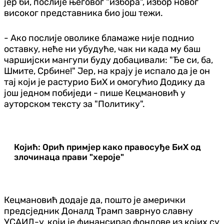
јер би, послије његовог "избора", избор новог
високог представника био још тежи.
- Ако послије оволике бламаже није поднио
оставку, неће ни убудуће, чак ни када му баш
чаршијски мангупи буду добацивали: "Ђе си, ба,
Шмите, Србине!" Јер, на крају је испало да је он
тај који је растурио БиХ и омогућио Додику да
још једном побиједи - пише Кецмановић у
ауторском тексту за "Политику".
Којић: Орић примјер како правосуђе БиХ од
злочинаца прави "хероје"
Кецмановић додаје да, пошто је амерички
предсједник Доналд Трамп заврнуо славну
УСАИД-у, који је финансирао фондове из којих су