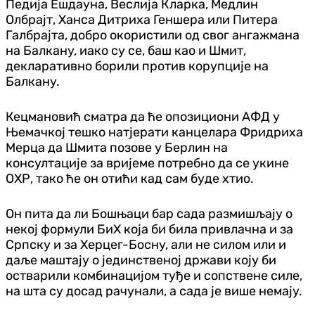
Педија Ешдауна, Веслија Кларка, Медлин
Олбрајт, Ханса Дитриха Геншера или Питера
Галбрајта, добро окористили од свог ангажмана
на Балкану, иако су се, баш као и Шмит,
декларативно борили против корупције на
Балкану.
Кецмановић сматра да ће опозициони АФД у
Њемачкој тешко натјерати канцелара Фридриха
Мерца да Шмита позове у Берлин на
консултације за вријеме потребно да се укине
ОХР, тако ће он отићи кад сам буде хтио.
Он пита да ли Бошњаци бар сада размишљају о
некој формули БиХ која би била привлачна и за
Српску и за Херцег-Босну, али не силом или и
даље маштају о јединственој држави коју би
остварили комбинацијом туђе и сопствене силе,
на шта су досад рачунали, а сада је више немају.