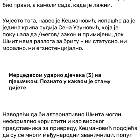
био прави, а камоли сада, када је лажни.
Умјесто тога, навео је Кецмановић, испашће да је
једина крива судија Сена Узуновић, која је
покушала да /његов/ закон и примијени, док
Шмит нема разлога за бригу – ни статусно, ни
морално, ни егзистенцијално.
Мерцедесом ударио дјечака (3) на
пјешачком: Познато у каквом је стању
дијете
Наводећи да би алтернативно Шмита могли
неформално користити и као високог
представника за привреду, Кецмановић подсјећа
да су се многи међународни званичници, попут