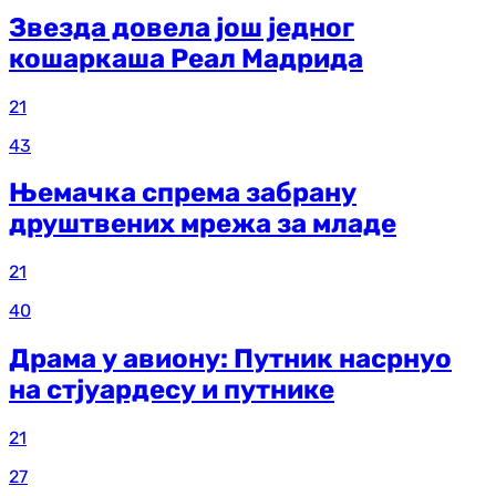
Звезда довела још једног
кошаркаша Реал Мадрида
21
43
Њемачка спрема забрану
друштвених мрежа за младе
21
40
Драма у авиону: Путник насрнуо
на стјуардесу и путнике
21
27