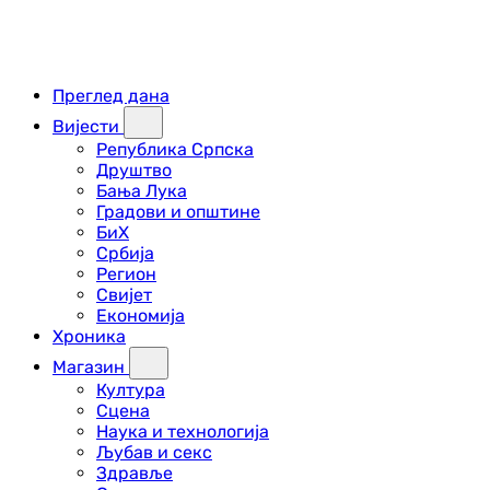
Преглед дана
Вијести
Република Српска
Друштво
Бања Лука
Градови и општине
БиХ
Србија
Регион
Свијет
Економија
Хроника
Магазин
Култура
Сцена
Наука и технологија
Љубав и секс
Здравље