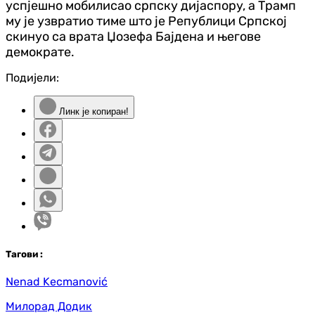
успјешно мобилисао српску дијаспору, а Трамп
му је узвратио тиме што је Републици Српској
скинуо са врата Џозефа Бајдена и његове
демократе.
Подијели:
Линк је копиран!
Таг
ови
:
Nenad Kecmanović
Милорад Додик