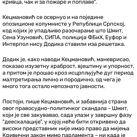
кривца, чак и за пожаре и поплаве".
Кецмановић се осврнуо и на поједине
опозиционе колумнисте у Републици Српској,
код којих је упадљиво разочарање што Шмит,
Сена Узуновић, СИПА, полиција ФБиХ, Еуфор и
Интерпол нису Додика ставили иза решетака.
Додик је, како наводи Кецмановић, маневрисао,
показао изузетну храброст, вјештину и упорност,
а притом је прошао кроз исцрпљујуће дуг период
малтретирања лично и породично, од чега је
много тога остало непознато јавности.
Постоји, пише Кецмановић, и забавнија страна
овог правосудно-политичког скандала - Шмит,
који је све закувавао, сада улази у завршну фазу
"деескалације", у којој неће бити откривено да
високи представник није имао право да мијења
Кривични закон мимо парламента – ни када је