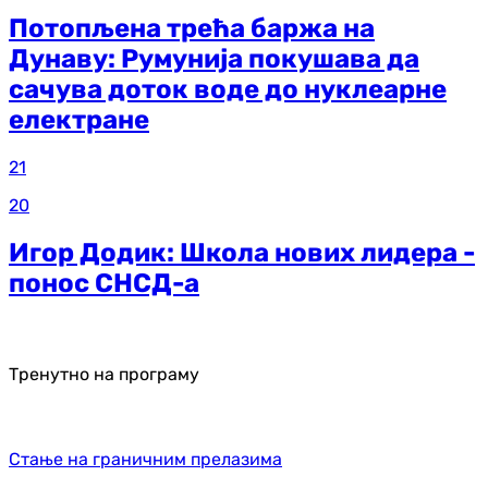
Потопљена трећа баржа на
Дунаву: Румунија покушава да
сачува доток воде до нуклеарне
електране
21
20
Игор Додик: Школа нових лидера -
понос СНСД-а
Тренутно на програму
Стање на граничним прелазима