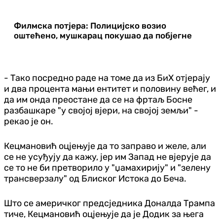
Филмска потјера: Полицијско возио
оштећено, мушкарац покушао да побјегне
- Тако посредно раде на томе да из БиХ отјерају
и два процента мањи ентитет и половину већег, и
да им онда преостане да се на фртаљ Босне
разбашкаре "у својој вјери, на својој земљи" -
рекао је он.
Кецмановић оцјењује да то заправо и желе, али
се не усуђују да кажу, јер им Запад не вјерује да
се то не би претворило у "џамахирију" и "зелену
трансверзалу" од Блиског Истока до Беча.
Што се америчког предсједника Доналда Трампа
тиче, Кецмановић оцјењује да је Додик за њега