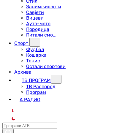
Стил
Занимљивости
Савјети
Вицеви
Ауто-мото
Породица
Питали смо...
Спорт
Фудбал
Кошарка
Тенис
Остали спортови
Архива
ТВ ПРОГРАМ
ТВ Распоред
Програм
А РАДИО
L