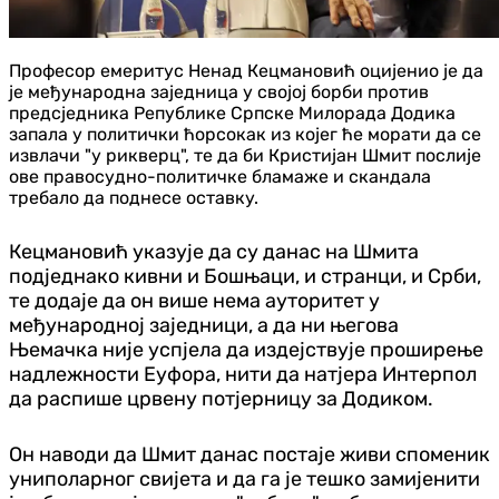
Професор емеритус Ненад Кецмановић оцијенио је да
је међународна заједница у својој борби против
предсједника Републике Српске Милорада Додика
запала у политички ћорсокак из којег ће морати да се
извлачи "у рикверц", те да би Кристијан Шмит послије
ове правосудно-политичке бламаже и скандала
требало да поднесе оставку.
Кецмановић указује да су данас на Шмита
подједнако кивни и Бошњаци, и странци, и Срби,
те додаје да он више нема ауторитет у
међународној заједници, а да ни његова
Њемачка није успјела да издејствује проширење
надлежности Еуфора, нити да натјера Интерпол
да распише црвену потјерницу за Додиком.
Он наводи да Шмит данас постаје живи споменик
униполарног свијета и да га је тешко замијенити