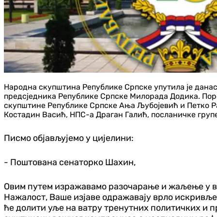
Народна скупштина Републике Српске упутила је данас
предсједника Републике Српске Милорада Додика. Пор
скупштине Републике Српске Ања Љубојевић и Петко Р
Костадин Васић, НПС-а Драган Галић, посланичке груп
Писмо објављујемо у цијелини:
- Поштована сенаторко Шахин,
Овим путем изражавамо разочарaње и жаљење у ве
Нажалост, Ваше изјаве одражавају врло искривљен
ће долити уље на ватру тренутних политичких и 