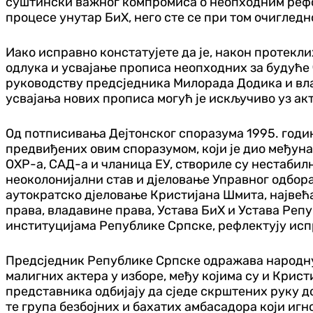
суштински важног компромиса о неопходним рефор
процесе унутар БиХ, него сте се при том очигледн
Иако исправно констатујете да је, након протекл
одлука и усвајање прописа неопходних за будуће 
руководству предсједника Милорада Додика и влад
усвајања нових прописа могућ је искључиво уз а
Од потписивања Дејтонског споразума 1995. годин
предвиђених овим споразумом, који је дио међун
ОХР-а, САД-а и чланица ЕУ, створиле су нестабил
неоколонијални став и дјеловање Управног одбора
аутократско дјеловање Кристијана Шмита, највећ
права, владавине права, Устава БиХ и Устава Ре
институцијама Републике Српске, рефлектују исп
Предсједник Републике Српске одражава народну
малигних актера у изборе, међу којима су и Кри
представника одбијају да сједе скрштених руку д
те група безбојних и бахатих амбасадора који и