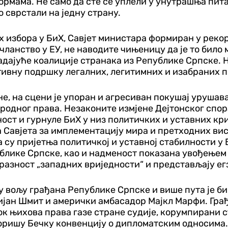
мама. Не само да сте се уплели у унутрашња пит
о сврстали на једну страну.
их избора у БиХ, Савјет министара формиран у рек
чланство у ЕУ, не наводите чињеницу да је то било
ајуће коалиције странака из Републике Српске. Н
ктивну подршку легалних, легитимних и изабраних
е, на сцени је упоран и агресиван покушај урушав
ародног права. Незаконите измјене Дејтонског спо
ност и гурнуле БиХ у низ политичких и уставних кр
 Савјета за имплементацију мира и претходних вис
а су пријетња политичкој и уставној стабилности 
публике Српске, као и надменост показана увођење
разност „западних вриједности“ и представљају е
 вољу грађана Републике Српске и више пута је б
стијан Шмит и амерички амбасадор Мајкл Марфи. Гр
ок њихова права газе стране судије, корумпирани с
гноришу Бечку конвенцију о дипломатским односим