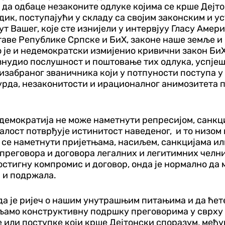
и да одбаце незаконите одлуке којима се крше Дејт
ик, поступајући у складу са својим законским и у
т Вашег, које сте изнијели у интервјуу Гласу Аме
ставе Републике Српске и БиХ, законе наше земље 
 је и недемократски измијенио кривични закон БиХ 
знудио послушност и поштовање тих одлука, успјеш
 изабраног званичника који у потпуности поступа у
рда, незаконитости и ирационалног анимозитета п
 демократија не може наметнути репресијом, санкц
лост потврђује истинитост наведеног, и то низом 
 се наметнути пријетњама, насиљем, санкцијама или
у преговора и договора легалних и легитимних челн
остигну компромис и договор, онда је нормално да 
ла и подржала.
да је ријеч о нашим унутрашњим питањима и да ћете
љамо конструктивну подршку преговорима у сврху 
 или поступке који крше Дејтонски споразум, међу