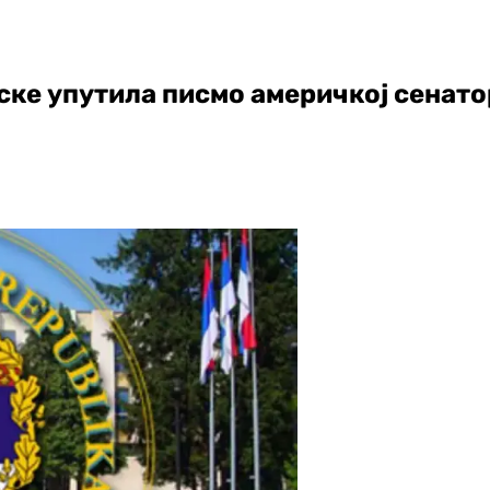
ке упутила писмо америчкој сенат