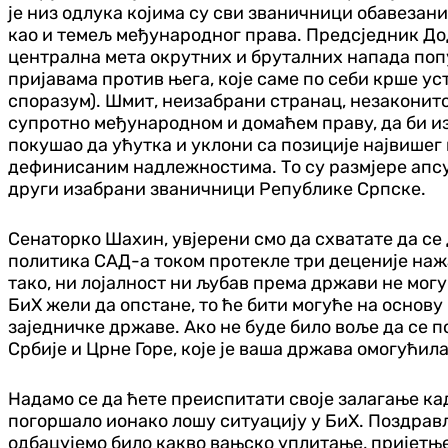
је низ одлука којима су сви званичници обавезан
као и темељ међународног права. Предсједник Дод
централна мета окрутних и бруталних напада попу
пријавама против њега, које саме по себи крше у
споразум). Шмит, неизабрани странац, незаконито
супротно међународном и домаћем праву, да би и
покушао да ућутка и уклони са позиције највишег
дефинисаним надлежностима. То су размјере апсу
други изабрани званичници Републике Српске.
Сенаторко Шахин, увјерени смо да схватате да се
политика САД-а током протекле три деценије нажа
тако, ни лојалност ни љубав према држави не могу
БиХ жели да опстане, то ће бити могуће на основ
заједничке државе. Ако не буде било воље да се п
Србије и Црне Горе, које је ваша држава омогући
Надамо се да ћете преиспитати своје залагање ка
погоршало ионако лошу ситуацију у БиХ. Поздрав
одбацујемо било какво вањско уплитање, пријетње