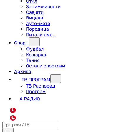
Стил
Занимљивости
Савјети
Вицеви
Ауто-мото
Породица
Питали смо...
Спорт
Фудбал
Кошарка
Тенис
Остали спортови
Архива
ТВ ПРОГРАМ
ТВ Распоред
Програм
А РАДИО
L