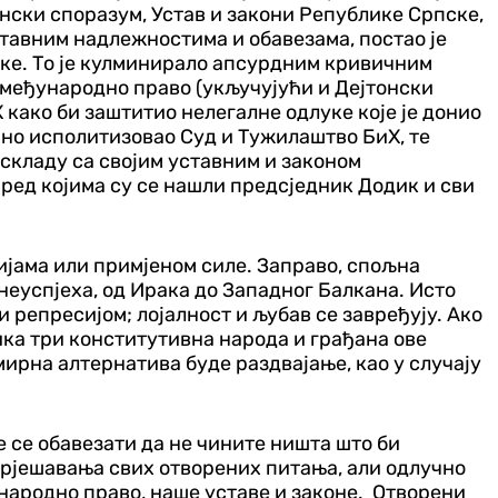
онски споразум, Устав и закони Републике Српске,
ставним надлежностима и обавезама, постао је
рике. То је кулминирало апсурдним кривичним
и међународно право (укључујући и Дејтонски
како би заштитио нелегалне одлуке које је донио
но исполитизовао Суд и Тужилаштво БиХ, те
 складу са својим уставним и законом
ред којима су се нашли предсједник Додик и сви
ијама или примјеном силе. Заправо, спољна
неуспјеха, од Ирака до Западног Балкана. Исто
 репресијом; лојалност и љубав се завређују. Ако
ика три конститутивна народа и грађана ове
мирна алтернатива буде раздвајање, као у случају
 се обавезати да не чините ништа што би
рјешавања свих отворених питања, али одлучно
народно право, наше уставе и законе. Отворени