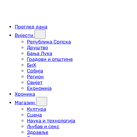
Преглед дана
Вијести
Република Српска
Друштво
Бања Лука
Градови и општине
БиХ
Србија
Регион
Свијет
Економија
Хроника
Магазин
Култура
Сцена
Наука и технологија
Љубав и секс
Здравље