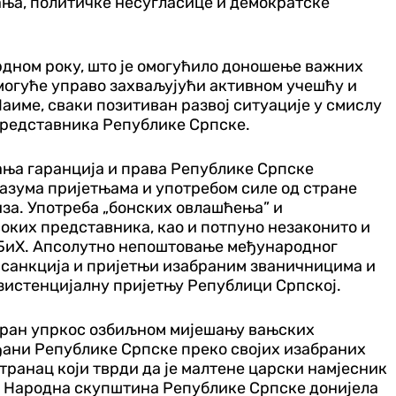
ања, политичке несугласице и демократске
ордном року, што је омогућило доношење важних
 могуће управо захваљујући активном учешћу и
аиме, сваки позитиван развој ситуације у смислу
 представника Републике Српске.
ања гаранција и права Републике Српске
разума пријетњама и употребом силе од стране
иза. Употреба „бонских овлашћења” и
оких представника, као и потпуно незаконито и
у БиХ. Апсолутно непоштовање међународног
м санкција и пријетњи изабраним званичницима и
гзистенцијалну пријетњу Републици Српској.
иран упркос озбиљном мијешању вањских
ађани Републике Српске преко својих изабраних
транац који тврди да је малтене царски намјесник
а. Народна скупштина Републике Српске донијела