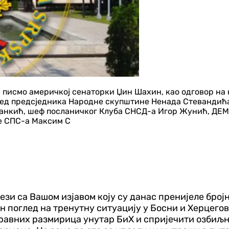
 писмо америчкој сенаторки Џин Шахин, као одговор на 
ед предсједника Народне скупштине Ненада Стевандића
анкић, шеф посланичког Клуба СНСД-а Игор Жунић, ДЕМ
е СПС-а Максим С
зи са Вашом изјавом коју су данас пренијеле број
 поглед на тренутну ситуацију у Босни и Херцегови
правних размирица унутар БиХ и спријечити озбиљ