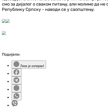
смо за дијалог о сваком питању, али молимо да не 
Републику Српску - наводи се у саопштењу.
Подијели:
Линк је копиран!