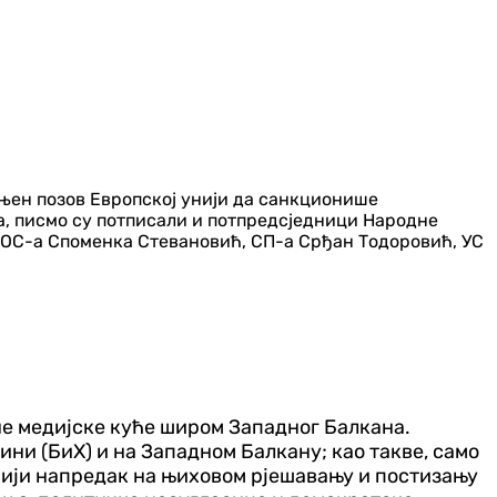
њен позов Европској унији да санкционише
, писмо су потписали и потпредсједници Народне
ОС-а Споменка Стевановић, СП-а Срђан Тодоровић, УС
не медијске куће широм Западног Балкана.
ни (БиХ) и на Западном Балкану; као такве, само
нији напредак на њиховом рјешавању и постизању