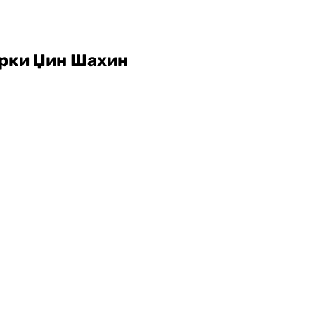
орки Џин Шахин