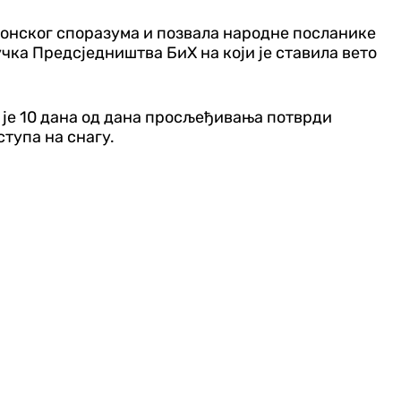
тонског споразума и позвала народне посланике
чка Предсједништва БиХ на који је ставила вето
 је 10 дана од дана просљеђивања потврди
тупа на снагу.