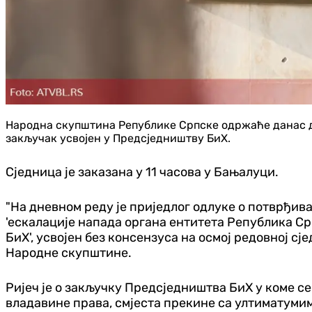
Народна скупштина Републике Српске одржаће данас де
закључак усвојен у Предсједништву БиХ.
Сједница је заказана у 11 часова у Бањалуци.
"На дневном реду је приједлог одлуке о потврђив
'ескалације напада органа ентитета Република С
БиХ', усвојен без консензуса на осмој редовној сј
Народне скупштине.
Ријеч је о закључку Предсједништва БиХ у коме с
владавине права, смјеста прекине са ултиматуми