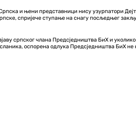
а Српска и њени представници нису узурпатори Деј
Српске, спријече ступање на снагу посљедњег закљу
јаву српског члана Предсједништва БиХ и уколико
сланика, оспорена одлука Предсједништва БиХ не с