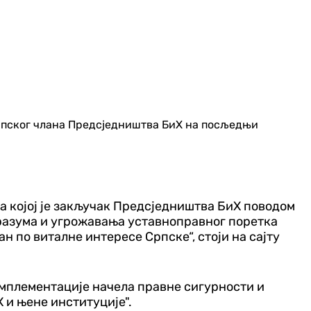
српског члана Предсједништва БиХ на посљедњи
а којој је закључак Предсједништва БиХ поводом
оразума и угрожавања уставноправног поретка
н по виталне интересе Српске“, стоји на сајту
 имплементације начела правне сигурности и
 и њене институције".