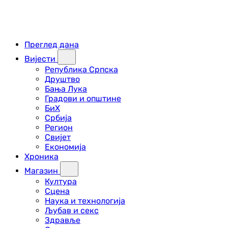
Преглед дана
Вијести
Република Српска
Друштво
Бања Лука
Градови и општине
БиХ
Србија
Регион
Свијет
Економија
Хроника
Магазин
Култура
Сцена
Наука и технологија
Љубав и секс
Здравље