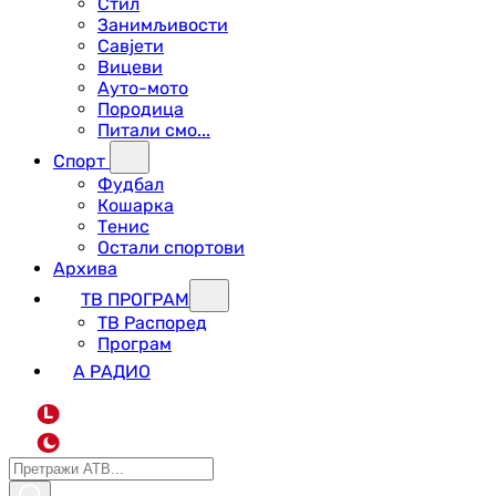
Стил
Занимљивости
Савјети
Вицеви
Ауто-мото
Породица
Питали смо...
Спорт
Фудбал
Кошарка
Тенис
Остали спортови
Архива
ТВ ПРОГРАМ
ТВ Распоред
Програм
А РАДИО
L