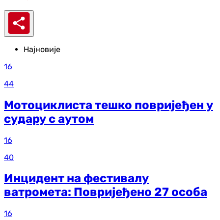
Најновије
16
44
Мотоциклиста тешко повријеђен у
судару с аутом
16
40
Инцидент на фестивалу
ватромета: Повријеђено 27 особа
16