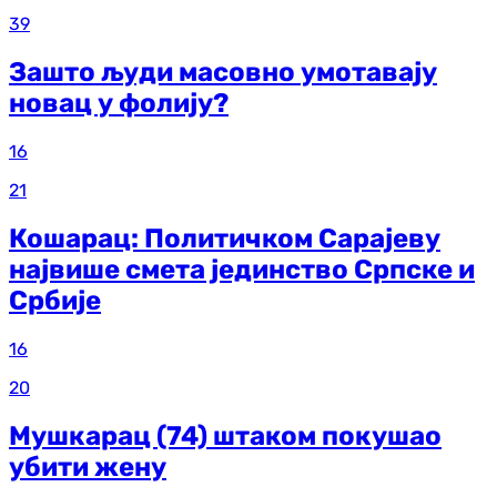
39
Зашто људи масовно умотавају
новац у фолију?
16
21
Кошарац: Политичком Сарајеву
највише смета јединство Српске и
Србије
16
20
Мушкарац (74) штаком покушао
убити жену