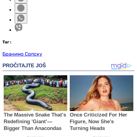
Таг
:
Бранимо Српску