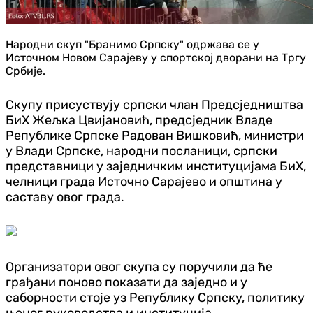
Народни скуп "Бранимо Српску" одржава се у
Источном Новом Сарајеву у спортској дворани на Тргу
Србије.
Скупу присуствују српски члан Предсједништва
БиХ Жељка Цвијановић, предсједник Владе
Републике Српске Радован Вишковић, министри
у Влади Српске, народни посланици, српски
представници у заједничким институцијама БиХ,
челници града Источно Сарајево и општина у
саставу овог града.
Организатори овог скупа су поручили да ће
грађани поново показати да заједно и у
саборности стоје уз Републику Српску, политику
њеног руководства и институција.