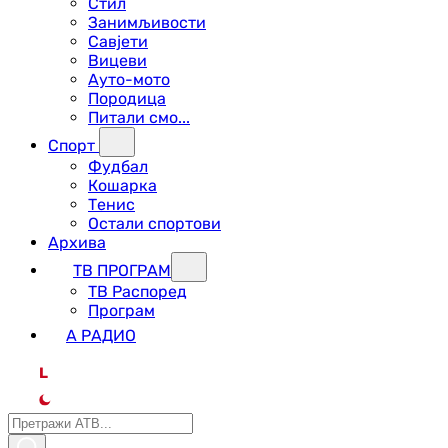
Стил
Занимљивости
Савјети
Вицеви
Ауто-мото
Породица
Питали смо...
Спорт
Фудбал
Кошарка
Тенис
Остали спортови
Архива
ТВ ПРОГРАМ
ТВ Распоред
Програм
А РАДИО
L