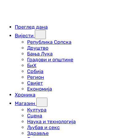
Преглед дана
Вијести
Република Српска
Друштво
Бања Лука
Градови и општине
БиХ
Србија
Регион
Свијет
Економија
Хроника
Магазин
Култура
Сцена
Наука и технологија
Љубав и секс
Здравље