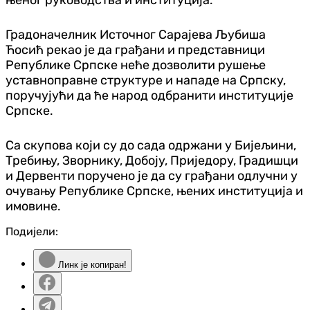
Градоначелник Источног Сарајева Љубиша
Ћосић рекао је да грађани и представници
Републике Српске неће дозволити рушење
уставноправне структуре и нападе на Српску,
поручујући да ће народ одбранити институције
Српске.
Са скупова који су до сада одржани у Бијељини,
Требињу, Зворнику, Добоју, Приједору, Градишци
и Дервенти поручено је да су грађани одлучни у
очувању Републике Српске, њених институција и
имовине.
Подијели:
Линк је копиран!