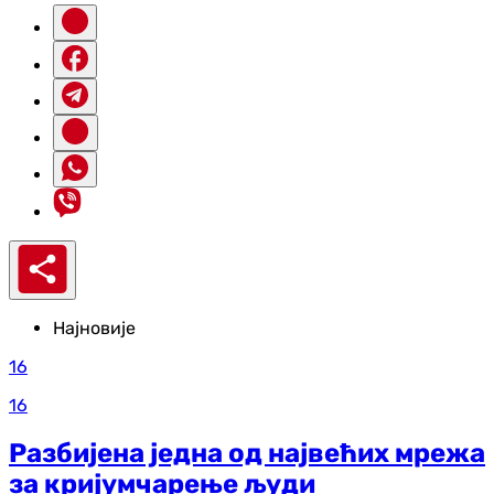
Најновије
16
16
Разбијена једна од највећих мрежа
за кријумчарење људи