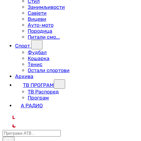
Стил
Занимљивости
Савјети
Вицеви
Ауто-мото
Породица
Питали смо...
Спорт
Фудбал
Кошарка
Тенис
Остали спортови
Архива
ТВ ПРОГРАМ
ТВ Распоред
Програм
А РАДИО
L