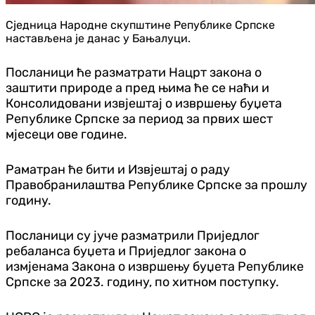
Сједница Народне скупштине Републике Српске
настављена је данас у Бањалуци.
Посланици ће разматрати Нацрт закона о
заштити природе а пред њима ће се наћи и
Консолидовани извјештај о извршењу буџета
Републике Српске за период за првих шест
мјесеци ове године.
Раматран ће бити и Извјештај о раду
Правобранилаштва Републике Српске за прошлу
годину.
Посланици су јуче разматрили Приједлог
ребаланса буџета и Приједлог закона о
измјенама Закона о извршењу буџета Републике
Српске за 2023. годину, по хитном поступку.