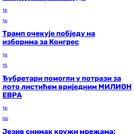
16
16
Трамп очекује побједу на
изборима за Конгрес
16
15
Ђубретари помогли у потрази за
лото листићем вриједним МИЛИОН
ЕВРА
16
06
Језив снимак кружи мрежама: