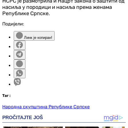
НСРС је размотрила и Нацрт закона о заштити од
насиља у породици и насиља према женама
Републике Српске.
Подијели:
Линк је копиран!
Таг
:
Народна скупштина Републике Српске