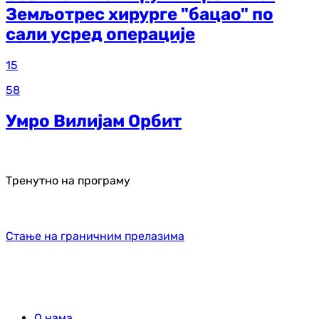
Земљотрес хирурге "бацао" по
сали усред операције
15
58
Умро Вилијам Орбит
Тренутно на програму
Стање на граничним прелазима
О нама