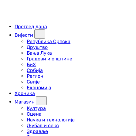
Преглед дана
Вијести
Република Српска
Друштво
Бања Лука
Градови и општине
БиХ
Србија
Регион
Свијет
Економија
Хроника
Магазин
Култура
Сцена
Наука и технологија
Љубав и секс
Здравље